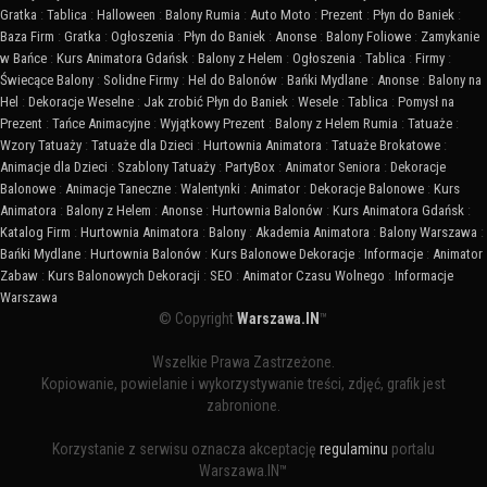
Gratka
:
Tablica
:
Halloween
:
Balony Rumia
:
Auto Moto
:
Prezent
:
Płyn do Baniek
:
Baza Firm
:
Gratka
:
Ogłoszenia
:
Płyn do Baniek
:
Anonse
:
Balony Foliowe
:
Zamykanie
w Bańce
:
Kurs Animatora Gdańsk
:
Balony z Helem
:
Ogłoszenia
:
Tablica
:
Firmy
:
Świecące Balony
:
Solidne Firmy
:
Hel do Balonów
:
Bańki Mydlane
:
Anonse
:
Balony na
Hel
:
Dekoracje Weselne
:
Jak zrobić Płyn do Baniek
:
Wesele
:
Tablica
:
Pomysł na
Prezent
:
Tańce Animacyjne
:
Wyjątkowy Prezent
:
Balony z Helem Rumia
:
Tatuaże
:
Wzory Tatuaży
:
Tatuaże dla Dzieci
:
Hurtownia Animatora
:
Tatuaże Brokatowe
:
Animacje dla Dzieci
:
Szablony Tatuaży
:
PartyBox
:
Animator Seniora
:
Dekoracje
Balonowe
:
Animacje Taneczne
:
Walentynki
:
Animator
:
Dekoracje Balonowe
:
Kurs
Animatora
:
Balony z Helem
:
Anonse
:
Hurtownia Balonów
:
Kurs Animatora Gdańsk
:
Katalog Firm
:
Hurtownia Animatora
:
Balony
:
Akademia Animatora
:
Balony Warszawa
:
Bańki Mydlane
:
Hurtownia Balonów
:
Kurs Balonowe Dekoracje
:
Informacje
:
Animator
Zabaw
:
Kurs Balonowych Dekoracji
:
SEO
:
Animator Czasu Wolnego
:
Informacje
Warszawa
© Copyright
Warszawa.IN
™
Wszelkie Prawa Zastrzeżone.
Kopiowanie, powielanie i wykorzystywanie treści, zdjęć, grafik jest
zabronione.
Korzystanie z serwisu oznacza akceptację
regulaminu
portalu
Warszawa.IN™