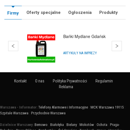
Oferty specjalne
Ogłoszenia
Produkty
Firmy
Bańki Mydlane Gdańsk
ARTYKUŁY NA IMPREZY
Kontakt
O nas
Polityka Prywatności
Regulamin
Reklama
Warszawa - Informator:
Telefony Alarmowe i Informacyjne
:
MCK Warszawa 19115
:
Szpitale Warszawa
:
Przychodnie Warszawa
Dzielnice Warszawy:
Bemowo
:
Białołęka
:
Bielany
:
Mokotów
:
Ochota
:
Praga-