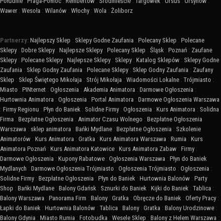
Południe
:
Praga-Północ
:
Rembertów
:
Śródmieście
:
Targówek
:
Ursus
:
Ursynów
:
Wawer
:
Wesoła
:
Wilanów
:
Włochy
:
Wola
:
Żoliborz
Partnerzy:
Najlepszy Sklep
:
Sklepy Godne Zaufania
:
Polecany Sklep
:
Polecane
Sklepy
:
Dobre Sklepy
:
Najlepsze Sklepy
:
Polecany Sklep
:
Śląsk
:
Poznań
:
Zaufane
Sklepy
:
Polecane Sklepy
:
Najlepsze Sklepy
:
Sklepy
:
Katalog Sklepów
:
Sklepy Godne
Zaufania
:
Sklep Godny Zaufania
:
Polecane Sklepy
:
Sklep Godny Zaufania
:
Zaufany
Sklep
:
Sklep Świętego Mikołaja
:
Strój Mikołaja
:
Wiadomości Lokalne
:
Trójmiasto
:
Miasto
:
PINternet
:
Ogłoszenia
:
Akademia Animatora
:
Darmowe Ogłoszenia
:
Hurtownia Animatora
:
Ogłoszenia
:
Portal Animatora
:
Darmowe Ogłoszenia Warszawa
:
Firmy Regionu
:
Płyn do Baniek
:
Solidne Firmy
:
Ogłoszenia
:
Kurs Animatora
:
Solidna
Firma
:
Bezpłatne Ogłoszenia
:
Animator Czasu Wolnego
:
Bezpłatne Ogłoszenia
Warszawa
:
sklep animatora
:
Bańki Mydlane
:
Bezpłatne Ogłoszenia
:
Szkolenie
Animatorów
:
Kurs Animatora
:
Gratka
:
Kurs Animatora Warszawa
:
Rumia
:
Kurs
Animatora Poznań
:
Kurs Animatora Katowice
:
Kurs Animatora Zabaw
:
Firmy
:
Darmowe Ogłoszenia
:
Kupony Rabatowe
:
Ogłoszenia Warszawa
:
Płyn do Baniek
Mydlanych
:
Darmowe Ogłoszenia Trójmiasto
:
Ogłoszenia Trójmiasto
:
Ogłoszenia
:
Solidne Firmy
:
Bezpłatne Ogłoszenia
:
Płyn do Baniek
:
Hurtownia Balonów
:
Party
Shop
:
Bańki Mydlane
:
Balony Gdańsk
:
Sznurki do Baniek
:
Kijki do Baniek
:
Tablica
:
Balony Warszawa
:
Panorama Firm
:
Balony
:
Gratka
:
Obręcze do Baniek
:
Oferty Pracy
:
Łapki do Baniek
:
Hurtownia Balonów
:
Tablica
:
Balony
:
Gratka
:
Balony Urodzinowe
:
Balony Gdynia
:
Miasto Rumia
:
Fotobudka
:
Wesele Sklep
:
Balony z Helem Warszawa
: