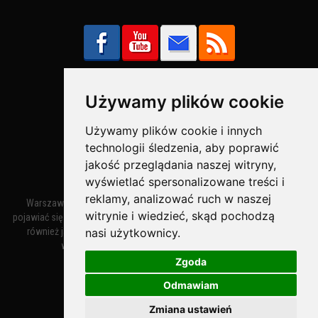
Używamy plików cookie
Bezpieczne Płatności obsługuje:
Używamy plików cookie i innych
technologii śledzenia, aby poprawić
jakość przeglądania naszej witryny,
wyświetlać spersonalizowane treści i
reklamy, analizować ruch w naszej
Warszawa – miasto stołeczne Warszawa. Nazwa miasta zaczęła
witrynie i wiedzieć, skąd pochodzą
pojawiać się w dokumentach w XIV wieku jako Warszewa, a od XV wieku
również jako Warszowa. Zmiana nazwy na Warszawa w XV wieku
nasi użytkownicy.
wynikała z mazowieckiej wymowy dialektycznej.
Zgoda
Odmawiam
Warszawa.IN
- Twoja Strona Warszawy™
Zmiana ustawień