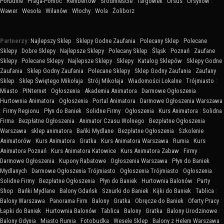
Południe
:
Praga-Północ
:
Rembertów
:
Śródmieście
:
Targówek
:
Ursus
:
Ursynów
:
Wawer
:
Wesoła
:
Wilanów
:
Włochy
:
Wola
:
Żoliborz
Partnerzy:
Najlepszy Sklep
:
Sklepy Godne Zaufania
:
Polecany Sklep
:
Polecane
Sklepy
:
Dobre Sklepy
:
Najlepsze Sklepy
:
Polecany Sklep
:
Śląsk
:
Poznań
:
Zaufane
Sklepy
:
Polecane Sklepy
:
Najlepsze Sklepy
:
Sklepy
:
Katalog Sklepów
:
Sklepy Godne
Zaufania
:
Sklep Godny Zaufania
:
Polecane Sklepy
:
Sklep Godny Zaufania
:
Zaufany
Sklep
:
Sklep Świętego Mikołaja
:
Strój Mikołaja
:
Wiadomości Lokalne
:
Trójmiasto
:
Miasto
:
PINternet
:
Ogłoszenia
:
Akademia Animatora
:
Darmowe Ogłoszenia
:
Hurtownia Animatora
:
Ogłoszenia
:
Portal Animatora
:
Darmowe Ogłoszenia Warszawa
:
Firmy Regionu
:
Płyn do Baniek
:
Solidne Firmy
:
Ogłoszenia
:
Kurs Animatora
:
Solidna
Firma
:
Bezpłatne Ogłoszenia
:
Animator Czasu Wolnego
:
Bezpłatne Ogłoszenia
Warszawa
:
sklep animatora
:
Bańki Mydlane
:
Bezpłatne Ogłoszenia
:
Szkolenie
Animatorów
:
Kurs Animatora
:
Gratka
:
Kurs Animatora Warszawa
:
Rumia
:
Kurs
Animatora Poznań
:
Kurs Animatora Katowice
:
Kurs Animatora Zabaw
:
Firmy
:
Darmowe Ogłoszenia
:
Kupony Rabatowe
:
Ogłoszenia Warszawa
:
Płyn do Baniek
Mydlanych
:
Darmowe Ogłoszenia Trójmiasto
:
Ogłoszenia Trójmiasto
:
Ogłoszenia
:
Solidne Firmy
:
Bezpłatne Ogłoszenia
:
Płyn do Baniek
:
Hurtownia Balonów
:
Party
Shop
:
Bańki Mydlane
:
Balony Gdańsk
:
Sznurki do Baniek
:
Kijki do Baniek
:
Tablica
:
Balony Warszawa
:
Panorama Firm
:
Balony
:
Gratka
:
Obręcze do Baniek
:
Oferty Pracy
:
Łapki do Baniek
:
Hurtownia Balonów
:
Tablica
:
Balony
:
Gratka
:
Balony Urodzinowe
:
Balony Gdynia
:
Miasto Rumia
:
Fotobudka
:
Wesele Sklep
:
Balony z Helem Warszawa
: