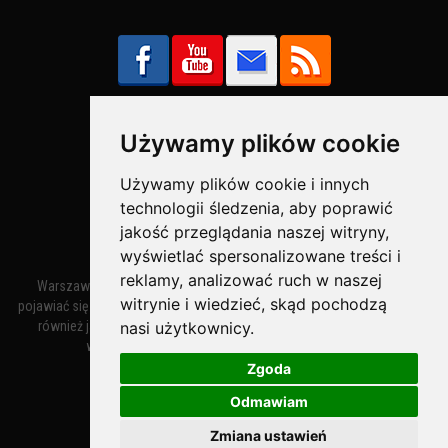
Używamy plików cookie
Bezpieczne Płatności obsługuje:
Używamy plików cookie i innych
technologii śledzenia, aby poprawić
jakość przeglądania naszej witryny,
wyświetlać spersonalizowane treści i
reklamy, analizować ruch w naszej
Warszawa – miasto stołeczne Warszawa. Nazwa miasta zaczęła
witrynie i wiedzieć, skąd pochodzą
pojawiać się w dokumentach w XIV wieku jako Warszewa, a od XV wieku
również jako Warszowa. Zmiana nazwy na Warszawa w XV wieku
nasi użytkownicy.
wynikała z mazowieckiej wymowy dialektycznej.
Zgoda
Odmawiam
Warszawa.IN
- Twoja Strona Warszawy™
Zmiana ustawień