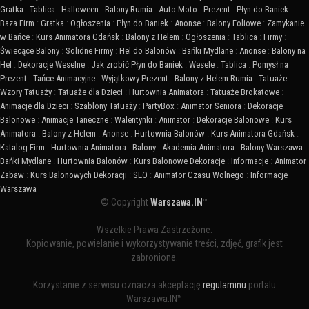
Gratka
:
Tablica
:
Halloween
:
Balony Rumia
:
Auto Moto
:
Prezent
:
Płyn do Baniek
:
Baza Firm
:
Gratka
:
Ogłoszenia
:
Płyn do Baniek
:
Anonse
:
Balony Foliowe
:
Zamykanie
w Bańce
:
Kurs Animatora Gdańsk
:
Balony z Helem
:
Ogłoszenia
:
Tablica
:
Firmy
:
Świecące Balony
:
Solidne Firmy
:
Hel do Balonów
:
Bańki Mydlane
:
Anonse
:
Balony na
Hel
:
Dekoracje Weselne
:
Jak zrobić Płyn do Baniek
:
Wesele
:
Tablica
:
Pomysł na
Prezent
:
Tańce Animacyjne
:
Wyjątkowy Prezent
:
Balony z Helem Rumia
:
Tatuaże
:
Wzory Tatuaży
:
Tatuaże dla Dzieci
:
Hurtownia Animatora
:
Tatuaże Brokatowe
:
Animacje dla Dzieci
:
Szablony Tatuaży
:
PartyBox
:
Animator Seniora
:
Dekoracje
Balonowe
:
Animacje Taneczne
:
Walentynki
:
Animator
:
Dekoracje Balonowe
:
Kurs
Animatora
:
Balony z Helem
:
Anonse
:
Hurtownia Balonów
:
Kurs Animatora Gdańsk
:
Katalog Firm
:
Hurtownia Animatora
:
Balony
:
Akademia Animatora
:
Balony Warszawa
:
Bańki Mydlane
:
Hurtownia Balonów
:
Kurs Balonowe Dekoracje
:
Informacje
:
Animator
Zabaw
:
Kurs Balonowych Dekoracji
:
SEO
:
Animator Czasu Wolnego
:
Informacje
Warszawa
© Copyright
Warszawa.IN
™
Wszelkie Prawa Zastrzeżone.
Kopiowanie, powielanie i wykorzystywanie treści, zdjęć, grafik jest
zabronione.
Korzystanie z serwisu oznacza akceptację
regulaminu
portalu
Warszawa.IN™