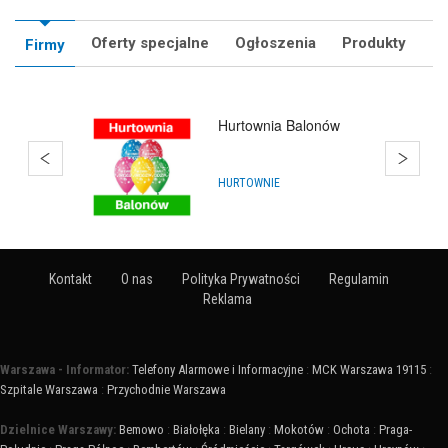
Oferty specjalne
Ogłoszenia
Produkty
Firmy
Hurtownia Balonów
HURTOWNIE
Kontakt
O nas
Polityka Prywatności
Regulamin
Reklama
Warszawa - Informator:
Telefony Alarmowe i Informacyjne
:
MCK Warszawa 19115
:
Szpitale Warszawa
:
Przychodnie Warszawa
Dzielnice Warszawy:
Bemowo
:
Białołęka
:
Bielany
:
Mokotów
:
Ochota
:
Praga-