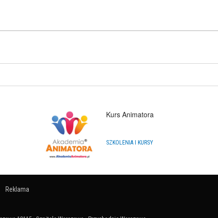
199
PLN
 Baniek – BAŃKOTRON...
ODUKT:
DOSTĘPNY
37
PLN
Kurs Animatora
SZKOLENIA I KURSY
Reklama