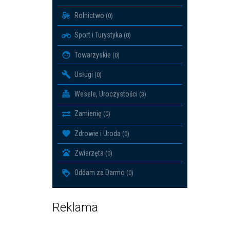
Rolnictwo
(0)
Sport i Turystyka
(0)
Towarzyskie
(0)
Usługi
(0)
Wesele, Uroczystości
(3)
Zamienię
(0)
Zdrowie i Uroda
(0)
Zwierzęta
(0)
Oddam za Darmo
(0)
Reklama