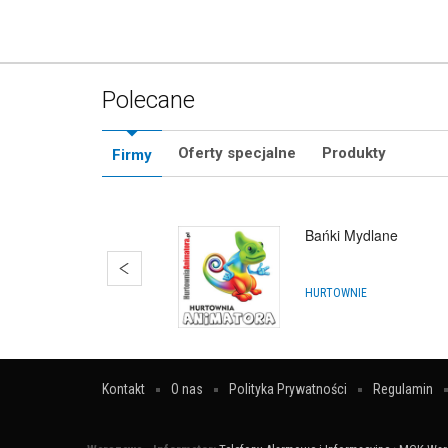
Polecane
Oferty specjalne
Produkty
Firmy
Sznurek do
PR
Bańki Mydlane
HURTOWNIE
Kontakt
O nas
Polityka Prywatności
Regulamin