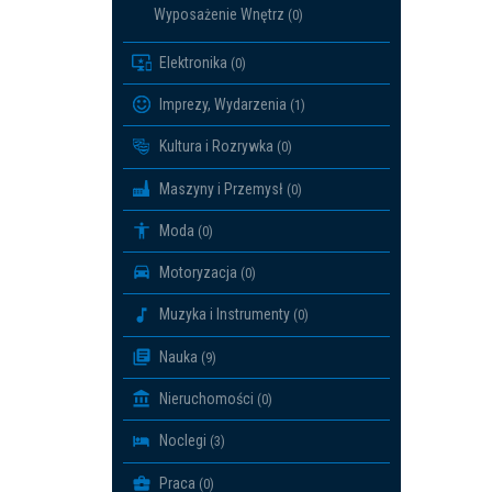
Wyposażenie Wnętrz
(0)
Elektronika
(0)
Imprezy, Wydarzenia
(1)
Kultura i Rozrywka
(0)
Maszyny i Przemysł
(0)
Moda
(0)
Motoryzacja
(0)
Muzyka i Instrumenty
(0)
Nauka
(9)
Nieruchomości
(0)
Noclegi
(3)
Praca
(0)