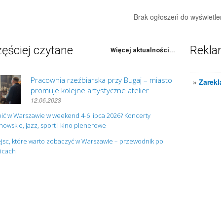
Brak ogłoszeń do wyświetle
ęściej czytane
Rekl
Więcej aktualności...
Pracownia rzeźbiarska przy Bugaj – miasto
»
Zarekl
promuje kolejne artystyczne atelier
12.06.2023
ić w Warszawie w weekend 4-6 lipca 2026? Koncerty
owskie, jazz, sport i kino plenerowe
jsc, które warto zobaczyć w Warszawie – przewodnik po
nicach