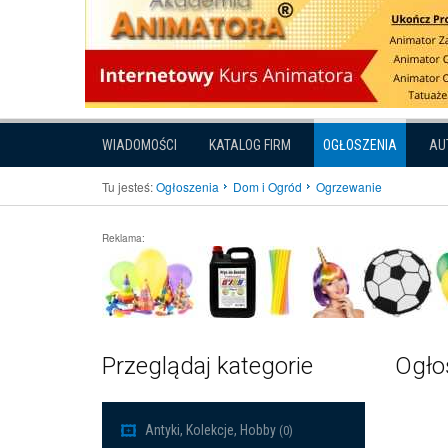
WIADOMOŚCI
KATALOG FIRM
OGŁOSZENIA
AU
Tu jesteś:
Ogłoszenia
Dom i Ogród
Ogrzewanie
Reklama:
Przeglądaj kategorie
Ogło
Antyki, Kolekcje, Hobby
(0)