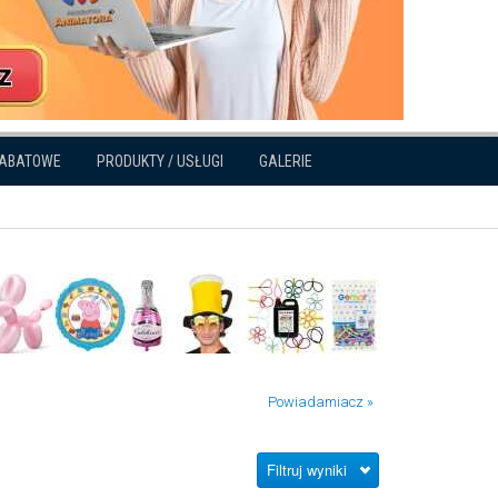
RABATOWE
PRODUKTY / USŁUGI
GALERIE
Powiadamiacz »
Filtruj wyniki