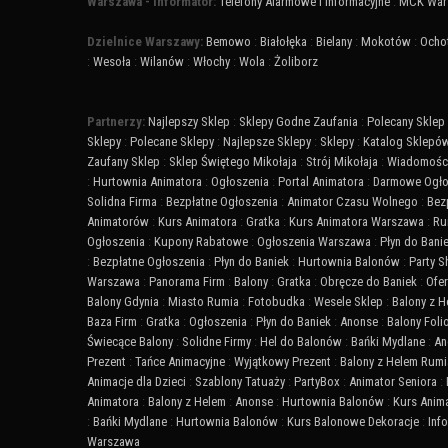
Warszawa - Informator:
Telefony Alarmowe i Informacyjne
:
MCK War
Dzielnice Warszawy:
Bemowo
:
Białołęka
:
Bielany
:
Mokotów
:
Ocho
:
Wesoła
:
Wilanów
:
Włochy
:
Wola
:
Żoliborz
Partnerzy:
Najlepszy Sklep
:
Sklepy Godne Zaufania
:
Polecany Sklep
Sklepy
:
Polecane Sklepy
:
Najlepsze Sklepy
:
Sklepy
:
Katalog Sklepó
Zaufany Sklep
:
Sklep Świętego Mikołaja
:
Strój Mikołaja
:
Wiadomości
:
Hurtownia Animatora
:
Ogłoszenia
:
Portal Animatora
:
Darmowe Ogło
Solidna Firma
:
Bezpłatne Ogłoszenia
:
Animator Czasu Wolnego
:
Bez
Animatorów
:
Kurs Animatora
:
Gratka
:
Kurs Animatora Warszawa
:
Ru
Ogłoszenia
:
Kupony Rabatowe
:
Ogłoszenia Warszawa
:
Płyn do Bani
:
Bezpłatne Ogłoszenia
:
Płyn do Baniek
:
Hurtownia Balonów
:
Party 
Warszawa
:
Panorama Firm
:
Balony
:
Gratka
:
Obręcze do Baniek
:
Ofer
Balony Gdynia
:
Miasto Rumia
:
Fotobudka
:
Wesele Sklep
:
Balony z 
Baza Firm
:
Gratka
:
Ogłoszenia
:
Płyn do Baniek
:
Anonse
:
Balony Fol
Świecące Balony
:
Solidne Firmy
:
Hel do Balonów
:
Bańki Mydlane
:
An
Prezent
:
Tańce Animacyjne
:
Wyjątkowy Prezent
:
Balony z Helem Rumi
Animacje dla Dzieci
:
Szablony Tatuaży
:
PartyBox
:
Animator Seniora
:
Animatora
:
Balony z Helem
:
Anonse
:
Hurtownia Balonów
:
Kurs Anim
:
Bańki Mydlane
:
Hurtownia Balonów
:
Kurs Balonowe Dekoracje
:
Inf
Warszawa