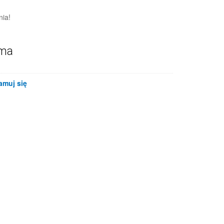
nia!
ama
amuj się