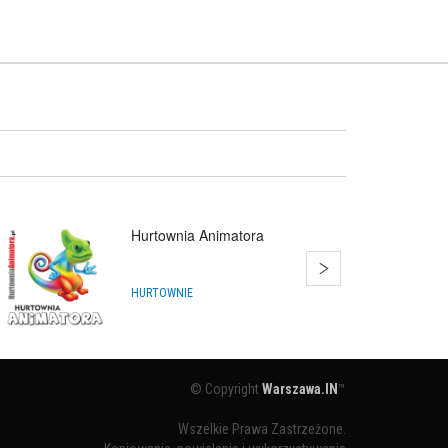
Hurtownia Animatora
HURTOWNIE
© Copyright
Warszawa.IN
™
Wszelkie Prawa Zastrzeżone.