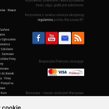
Kopiowanie, powielanie i wykorzystywanie
treści, zdjęć, grafik jest zabronione.
ynów
:
Wawer
Korzystanie z serwisu oznacza akceptację
regulaminu
portalu Warszawa.IN™
Zaufane
ania
:
 Ogłoszenia
nimatora
:
:
Szkolenie
:
Darmowe
Solidne Firmy
Bezpieczne Płatności obsługuje:
ony
zinowe
:
n do Baniek
:
ca
:
Firmy
:
:
Pomysł na
towe
:
:
Kurs
Warszawa – miasto stołeczne Warszawa.
ny Warszawa
Nazwa miasta zaczęła pojawiać się w
:
Informacje
dokumentach w XIV wieku jako Warszewa, a
 cookie
od XV wieku również jako Warszowa. Zmiana