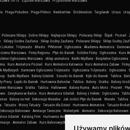
szawa 19115
:
Szpitale Warszawa
:
Przychodnie Warszawa
ta
:
Praga-Południe
:
Praga-Północ
:
Rembertów
:
Śródmieście
:
Targówek
:
Ursus
:
Urs
:
Polecane Sklepy
:
Dobre Sklepy
:
Najlepsze Sklepy
:
Polecany Sklep
:
Śląsk
:
Poznań
:
w
:
Sklepy Godne Zaufania
:
Sklep Godny Zaufania
:
Polecane Sklepy
:
Sklep Godny Zauf
 Lokalne
:
Trójmiasto
:
Miasto
:
PINternet
:
Ogłoszenia
:
Akademia Animatora
:
Darmowe
szenia Warszawa
:
Firmy Regionu
:
Płyn do Baniek
:
Solidne Firmy
:
Ogłoszenia
:
Kurs A
płatne Ogłoszenia Warszawa
:
sklep animatora
:
Bańki Mydlane
:
Bezpłatne Ogłoszenia
mia
:
Kurs Animatora Poznań
:
Kurs Animatora Katowice
:
Kurs Animatora Zabaw
:
Firmy
ek Mydlanych
:
Darmowe Ogłoszenia Trójmiasto
:
Ogłoszenia Trójmiasto
:
Ogłoszenia
:
Shop
:
Bańki Mydlane
:
Balony Gdańsk
:
Sznurki do Baniek
:
Kijki do Baniek
:
Tablica
:
Bal
ty Pracy
:
Łapki do Baniek
:
Hurtownia Balonów
:
Tablica
:
Balony
:
Gratka
:
Balony Urod
Helem Warszawa
:
Gratka
:
Tablica
:
Halloween
:
Balony Rumia
:
Auto Moto
:
Prezent
:
Pły
iowe
:
Zamykanie w Bańce
:
Kurs Animatora Gdańsk
:
Balony z Helem
:
Ogłoszenia
:
Tabli
onse
:
Balony na Hel
:
Dekoracje Weselne
:
Jak zrobić Płyn do Baniek
:
Wesele
:
Tablica
a
:
Tatuaże
:
Wzory Tatuaży
:
Tatuaże dla Dzieci
:
Hurtownia Animatora
:
Tatuaże Broka
Dekoracje Balonowe
:
Animacje Taneczne
:
Walentynki
:
Animator
:
Dekoracje Balonowe
atora Gdańsk
:
Katalog Firm
:
Hurtownia Animatora
:
Balony
:
Akademia Animatora
:
Balo
ormacje
:
Animator Zabaw
:
Kurs Balonowych Dekoracji
:
SEO
:
Animator Czasu Wolnego
Używamy plików