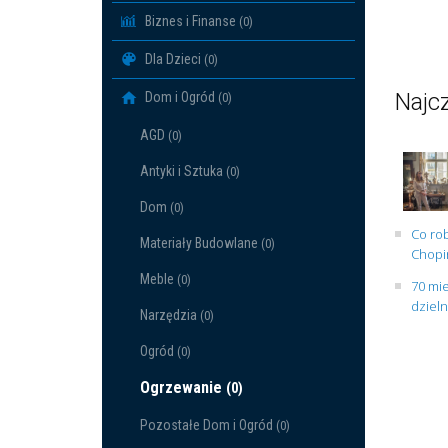
Biznes i Finanse
(0)
Dla Dzieci
(0)
Najcz
Dom i Ogród
(0)
AGD
(0)
Antyki i Sztuka
(0)
Dom
(0)
Co rob
Materiały Budowlane
(0)
Chopin
Meble
(0)
70 mie
dziel
Narzędzia
(0)
Ogród
(0)
Ogrzewanie
(0)
Pozostałe Dom i Ogród
(0)