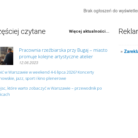
Brak ogłoszeń do wyświetle
ęściej czytane
Rekl
Więcej aktualności...
Pracownia rzeźbiarska przy Bugaj – miasto
»
Zarekl
promuje kolejne artystyczne atelier
12.06.2023
ić w Warszawie w weekend 4-6 lipca 2026? Koncerty
owskie, jazz, sport i kino plenerowe
jsc, które warto zobaczyć w Warszawie – przewodnik po
nicach