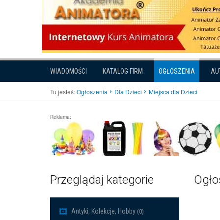
WIADOMOŚCI
KATALOG FIRM
OGŁOSZENIA
AU
Tu jesteś:
Ogłoszenia
Dla Dzieci
Miejsca dla Dzieci
Reklama:
Przeglądaj kategorie
Ogłos
Antyki, Kolekcje, Hobby
(0)