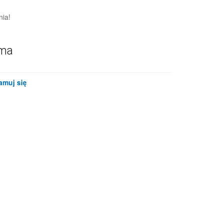
nia!
ama
amuj się