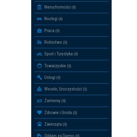
Nieruchomości
(0)
Noclegi
(4)
Praca
(0)
Rolnictwo
(0)
Sport i Turystyka
(0)
Towarzyskie
(0)
Usługi
(0)
Wesele, Uroczystości
(3)
Zamienię
(0)
Zdrowie i Uroda
(0)
Zwierzęta
(0)
Oddam za Darmo
(0)