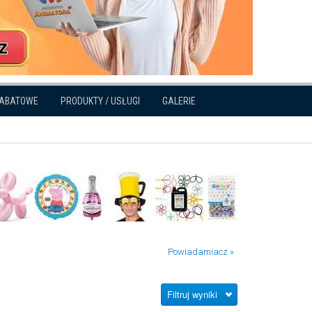
RABATOWE
PRODUKTY / USŁUGI
GALERIE
Powiadamiacz »
Filtruj wyniki