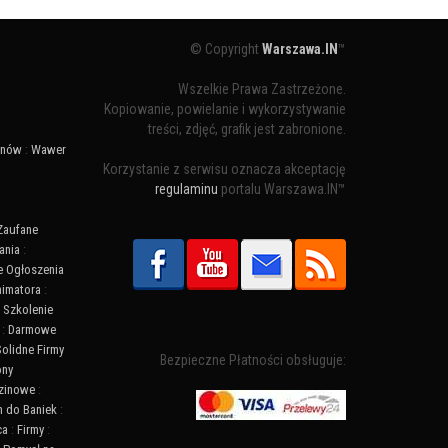
© Copyright
Warszawa.IN
™
Wszelkie Prawa Zastrzeżone.
Kopiowanie, powielanie i wykorzystywanie
treści, zdjęć, grafik jest zabronione.
ynów
:
Wawer
Korzystanie z serwisu oznacza akceptację
regulaminu
portalu Warszawa.IN™
Zaufane
ania
:
 Ogłoszenia
nimatora
:
:
Szkolenie
:
Darmowe
Solidne Firmy
Bezpieczne Płatności obsługuje:
ony
zinowe
:
n do Baniek
:
ca
:
Firmy
: