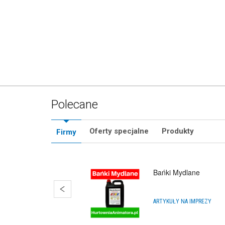
Kurs Anima
US
Polecane
Oferty specjalne
Produkty
Firmy
Obręcz 
PR
Bańki Mydlane
ARTYKUŁY NA IMPREZY