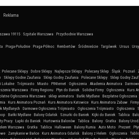
Reklama
szawa 19115
:
Szpitale Warszawa
:
Przychodnie Warszawa
ta
:
Praga-Południe
:
Praga-Północ
:
Rembertów
:
Śródmieście
:
Targówek
:
Ursus
:
Urs
:
Polecane Sklepy
:
Dobre Sklepy
:
Najlepsze Sklepy
:
Polecany Sklep
:
Śląsk
:
Poznań
:
w
:
Sklepy Godne Zaufania
:
Sklep Godny Zaufania
:
Polecane Sklepy
:
Sklep Godny Zauf
 Lokalne
:
Trójmiasto
:
Miasto
:
PINternet
:
Ogłoszenia
:
Akademia Animatora
:
Darmowe
szenia Warszawa
:
Firmy Regionu
:
Płyn do Baniek
:
Solidne Firmy
:
Ogłoszenia
:
Kurs A
płatne Ogłoszenia Warszawa
:
sklep animatora
:
Bańki Mydlane
:
Bezpłatne Ogłoszenia
mia
:
Kurs Animatora Poznań
:
Kurs Animatora Katowice
:
Kurs Animatora Zabaw
:
Firmy
ek Mydlanych
:
Darmowe Ogłoszenia Trójmiasto
:
Ogłoszenia Trójmiasto
:
Ogłoszenia
:
Shop
:
Bańki Mydlane
:
Balony Gdańsk
:
Sznurki do Baniek
:
Kijki do Baniek
:
Tablica
:
Bal
ty Pracy
:
Łapki do Baniek
:
Hurtownia Balonów
:
Tablica
:
Balony
:
Gratka
:
Balony Urod
Helem Warszawa
:
Gratka
:
Tablica
:
Halloween
:
Balony Rumia
:
Auto Moto
:
Prezent
:
Pły
iowe
:
Zamykanie w Bańce
:
Kurs Animatora Gdańsk
:
Balony z Helem
:
Ogłoszenia
:
Tabli