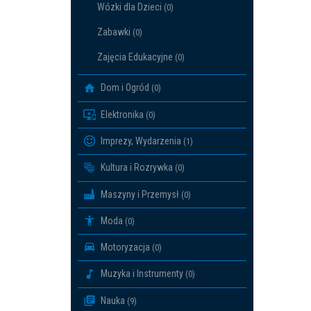
Wózki dla Dzieci
(0)
Zabawki
(0)
Zajęcia Edukacyjne
(0)
Dom i Ogród
(0)
Elektronika
(0)
Imprezy, Wydarzenia
(1)
Kultura i Rozrywka
(0)
Maszyny i Przemysł
(0)
Moda
(0)
Motoryzacja
(0)
Muzyka i Instrumenty
(0)
Nauka
(9)