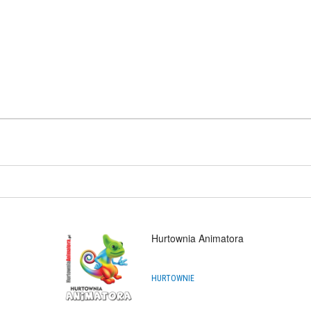
tora Zabaw dla Dziec...
ŁUGA:
DOSTĘPNY
0
PLN
do baniek “DRZEWKO”
ODUKT:
DOSTĘPNY
12,99
PLN
Hurtownia Animatora
HURTOWNIE