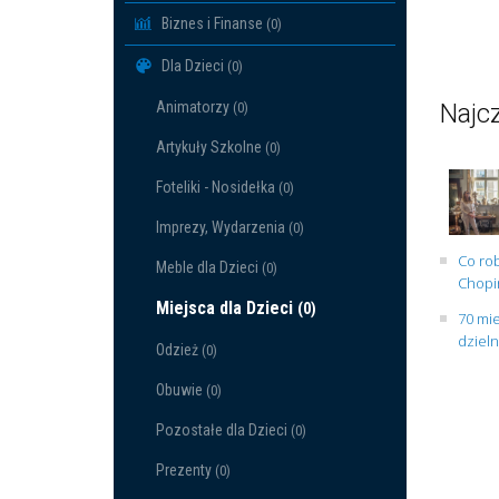
Biznes i Finanse
(0)
Dla Dzieci
(0)
Animatorzy
Najcz
(0)
Artykuły Szkolne
(0)
Foteliki - Nosidełka
(0)
Imprezy, Wydarzenia
(0)
Co rob
Meble dla Dzieci
(0)
Chopin
Miejsca dla Dzieci
(0)
70 mie
dziel
Odzież
(0)
Obuwie
(0)
Pozostałe dla Dzieci
(0)
Prezenty
(0)