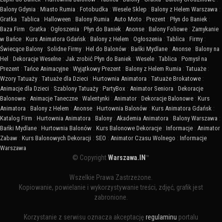
Balony Gdynia
:
Miasto Rumia
:
Fotobudka
:
Wesele Sklep
:
Balony z Helem Warszawa
:
Gratka
:
Tablica
:
Halloween
:
Balony Rumia
:
Auto Moto
:
Prezent
:
Płyn do Baniek
:
Baza Firm
:
Gratka
:
Ogłoszenia
:
Płyn do Baniek
:
Anonse
:
Balony Foliowe
:
Zamykanie
w Bańce
:
Kurs Animatora Gdańsk
:
Balony z Helem
:
Ogłoszenia
:
Tablica
:
Firmy
:
Świecące Balony
:
Solidne Firmy
:
Hel do Balonów
:
Bańki Mydlane
:
Anonse
:
Balony na
Hel
:
Dekoracje Weselne
:
Jak zrobić Płyn do Baniek
:
Wesele
:
Tablica
:
Pomysł na
Prezent
:
Tańce Animacyjne
:
Wyjątkowy Prezent
:
Balony z Helem Rumia
:
Tatuaże
:
Wzory Tatuaży
:
Tatuaże dla Dzieci
:
Hurtownia Animatora
:
Tatuaże Brokatowe
:
Animacje dla Dzieci
:
Szablony Tatuaży
:
PartyBox
:
Animator Seniora
:
Dekoracje
Balonowe
:
Animacje Taneczne
:
Walentynki
:
Animator
:
Dekoracje Balonowe
:
Kurs
Animatora
:
Balony z Helem
:
Anonse
:
Hurtownia Balonów
:
Kurs Animatora Gdańsk
:
Katalog Firm
:
Hurtownia Animatora
:
Balony
:
Akademia Animatora
:
Balony Warszawa
:
Bańki Mydlane
:
Hurtownia Balonów
:
Kurs Balonowe Dekoracje
:
Informacje
:
Animator
Zabaw
:
Kurs Balonowych Dekoracji
:
SEO
:
Animator Czasu Wolnego
:
Informacje
Warszawa
© Copyright
Warszawa.IN
™
Wszelkie Prawa Zastrzeżone.
Kopiowanie, powielanie i wykorzystywanie treści, zdjęć, grafik jest
zabronione.
Korzystanie z serwisu oznacza akceptację
regulaminu
portalu