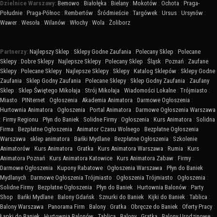
Dzielnice Warszawy:
Bemowo
:
Białołęka
:
Bielany
:
Mokotów
:
Ochota
:
Praga-
Południe
:
Praga-Północ
:
Rembertów
:
Śródmieście
:
Targówek
:
Ursus
:
Ursynów
:
Wawer
:
Wesoła
:
Wilanów
:
Włochy
:
Wola
:
Żoliborz
Partnerzy:
Najlepszy Sklep
:
Sklepy Godne Zaufania
:
Polecany Sklep
:
Polecane
Sklepy
:
Dobre Sklepy
:
Najlepsze Sklepy
:
Polecany Sklep
:
Śląsk
:
Poznań
:
Zaufane
Sklepy
:
Polecane Sklepy
:
Najlepsze Sklepy
:
Sklepy
:
Katalog Sklepów
:
Sklepy Godne
Zaufania
:
Sklep Godny Zaufania
:
Polecane Sklepy
:
Sklep Godny Zaufania
:
Zaufany
Sklep
:
Sklep Świętego Mikołaja
:
Strój Mikołaja
:
Wiadomości Lokalne
:
Trójmiasto
:
Miasto
:
PINternet
:
Ogłoszenia
:
Akademia Animatora
:
Darmowe Ogłoszenia
:
Hurtownia Animatora
:
Ogłoszenia
:
Portal Animatora
:
Darmowe Ogłoszenia Warszawa
:
Firmy Regionu
:
Płyn do Baniek
:
Solidne Firmy
:
Ogłoszenia
:
Kurs Animatora
:
Solidna
Firma
:
Bezpłatne Ogłoszenia
:
Animator Czasu Wolnego
:
Bezpłatne Ogłoszenia
Warszawa
:
sklep animatora
:
Bańki Mydlane
:
Bezpłatne Ogłoszenia
:
Szkolenie
Animatorów
:
Kurs Animatora
:
Gratka
:
Kurs Animatora Warszawa
:
Rumia
:
Kurs
Animatora Poznań
:
Kurs Animatora Katowice
:
Kurs Animatora Zabaw
:
Firmy
:
Darmowe Ogłoszenia
:
Kupony Rabatowe
:
Ogłoszenia Warszawa
:
Płyn do Baniek
Mydlanych
:
Darmowe Ogłoszenia Trójmiasto
:
Ogłoszenia Trójmiasto
:
Ogłoszenia
:
Solidne Firmy
:
Bezpłatne Ogłoszenia
:
Płyn do Baniek
:
Hurtownia Balonów
:
Party
Shop
:
Bańki Mydlane
:
Balony Gdańsk
:
Sznurki do Baniek
:
Kijki do Baniek
:
Tablica
:
Balony Warszawa
:
Panorama Firm
:
Balony
:
Gratka
:
Obręcze do Baniek
:
Oferty Pracy
:
Łapki do Baniek
:
Hurtownia Balonów
:
Tablica
:
Balony
:
Gratka
:
Balony Urodzinowe
: