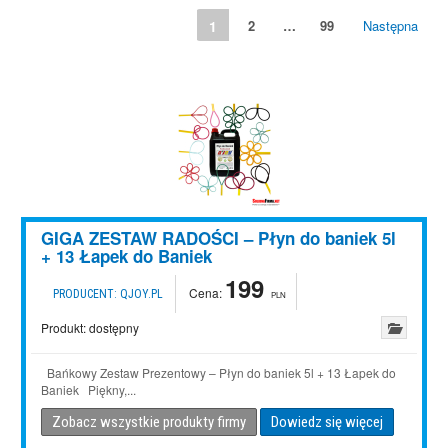
1
2
…
99
Następna
GIGA ZESTAW RADOŚCI – Płyn do baniek 5l
+ 13 Łapek do Baniek
199
Cena:
PRODUCENT:
QJOY.PL
PLN
Produkt:
dostępny
Bańkowy Zestaw Prezentowy – Płyn do baniek 5l + 13 Łapek do
Baniek Piękny,...
Zobacz wszystkie produkty firmy
Dowiedz się więcej