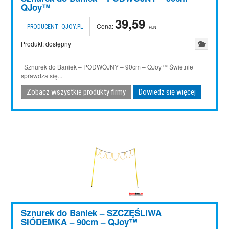
QJoy™
39,59
Cena:
PRODUCENT:
QJOY.PL
PLN
Produkt:
dostępny
Sznurek do Baniek – PODWÓJNY – 90cm – QJoy™ Świetnie
sprawdza się...
Zobacz wszystkie produkty firmy
Dowiedz się więcej
Sznurek do Baniek – SZCZĘŚLIWA
SIÓDEMKA – 90cm – QJoy™