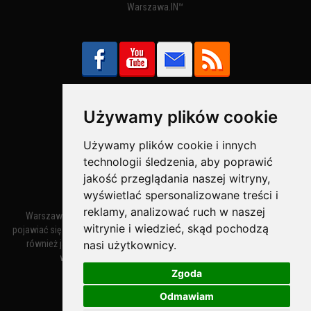
Warszawa.IN™
Używamy plików cookie
Bezpieczne Płatności obsługuje:
Używamy plików cookie i innych
technologii śledzenia, aby poprawić
jakość przeglądania naszej witryny,
wyświetlać spersonalizowane treści i
reklamy, analizować ruch w naszej
Warszawa – miasto stołeczne Warszawa. Nazwa miasta zaczęła
witrynie i wiedzieć, skąd pochodzą
pojawiać się w dokumentach w XIV wieku jako Warszewa, a od XV wieku
nasi użytkownicy.
również jako Warszowa. Zmiana nazwy na Warszawa w XV wieku
wynikała z mazowieckiej wymowy dialektycznej.
Zgoda
Odmawiam