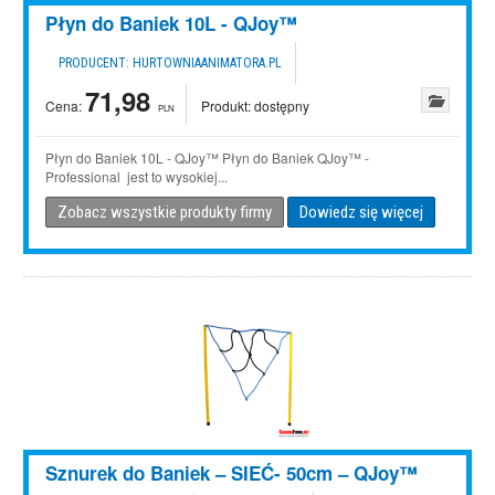
Płyn do Baniek 10L - QJoy™
PRODUCENT:
HURTOWNIAANIMATORA.PL
71,98
Cena:
Produkt:
dostępny
PLN
Płyn do Baniek 10L - QJoy™ Płyn do Baniek QJoy™ -
Professional jest to wysokiej...
Zobacz wszystkie produkty firmy
Dowiedz się więcej
Sznurek do Baniek – SIEĆ- 50cm – QJoy™