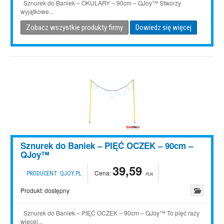
Sznurek do Baniek – OKULARY – 90cm – QJoy™ Stworzy
wyjątkowe...
Zobacz wszystkie produkty firmy
Dowiedz się więcej
Sznurek do Baniek – PIĘĆ OCZEK – 90cm –
QJoy™
39,59
Cena:
PRODUCENT:
QJOY.PL
PLN
Produkt:
dostępny
Sznurek do Baniek – PIĘĆ OCZEK – 90cm – QJoy™ To pięć razy
więcej...