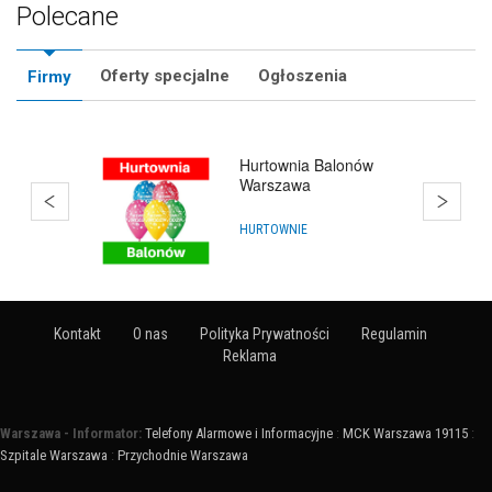
Polecane
Oferty specjalne
Ogłoszenia
Firmy
Hurtownia Balonów
Warszawa
HURTOWNIE
Kontakt
O nas
Polityka Prywatności
Regulamin
Reklama
Warszawa - Informator:
Telefony Alarmowe i Informacyjne
:
MCK Warszawa 19115
:
Szpitale Warszawa
:
Przychodnie Warszawa