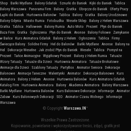
Shop
:
Bańki Mydlane
:
Balony Gdańsk
:
Sznurki do Baniek
:
Kijki do Baniek
:
Tablica
:
Balony Warszawa
:
Panorama Firm
:
Balony
:
Gratka
:
Obręcze do Baniek
:
Oferty Pracy
:
Łapki do Baniek
:
Hurtownia Balonów
:
Tablica
:
Balony
:
Gratka
:
Balony Urodzinowe
:
Balony Gdynia
:
Miasto Rumia
:
Fotobudka
:
Wesele Sklep
:
Balony z Helem Warszawa
:
Gratka
:
Tablica
:
Halloween
:
Balony Rumia
:
Auto Moto
:
Prezent
:
Płyn do Baniek
:
Baza Firm
:
Gratka
:
Ogłoszenia
:
Płyn do Baniek
:
Anonse
:
Balony Foliowe
:
Zamykanie
w Bańce
:
Kurs Animatora Gdańsk
:
Balony z Helem
:
Ogłoszenia
:
Tablica
:
Firmy
:
Świecące Balony
:
Solidne Firmy
:
Hel do Balonów
:
Bańki Mydlane
:
Anonse
:
Balony na
Hel
:
Dekoracje Weselne
:
Jak zrobić Płyn do Baniek
:
Wesele
:
Tablica
:
Pomysł na
Prezent
:
Tańce Animacyjne
:
Wyjątkowy Prezent
:
Balony z Helem Rumia
:
Tatuaże
:
Wzory Tatuaży
:
Tatuaże dla Dzieci
:
Hurtownia Animatora
:
Tatuaże Brokatowe
:
Animacje dla Dzieci
:
Szablony Tatuaży
:
PartyBox
:
Animator Seniora
:
Dekoracje
Balonowe
:
Animacje Taneczne
:
Walentynki
:
Animator
:
Dekoracje Balonowe
:
Kurs
Animatora
:
Balony z Helem
:
Anonse
:
Hurtownia Balonów
:
Kurs Animatora Gdańsk
:
Katalog Firm
:
Hurtownia Animatora
:
Balony
:
Akademia Animatora
:
Balony Warszawa
:
Bańki Mydlane
:
Hurtownia Balonów
:
Kurs Balonowe Dekoracje
:
Informacje
:
Animator
Zabaw
:
Kurs Balonowych Dekoracji
:
SEO
:
Animator Czasu Wolnego
:
Informacje
Warszawa
© Copyright
Warszawa.IN
™
Wszelkie Prawa Zastrzeżone.
Kopiowanie, powielanie i wykorzystywanie treści, zdjęć, grafik jest