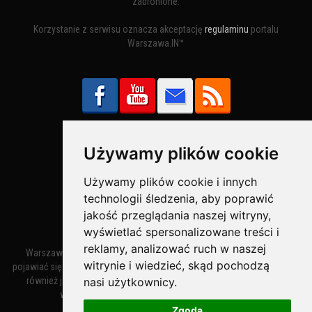
zabronione.
Korzystanie z serwisu oznacza akceptację
regulaminu
portalu
Warszawa.IN™
Używamy plików cookie
Bezpieczne Płatności obsługuje:
Używamy plików cookie i innych
technologii śledzenia, aby poprawić
jakość przeglądania naszej witryny,
wyświetlać spersonalizowane treści i
reklamy, analizować ruch w naszej
Warszawa – miasto stołeczne Warszawa. Nazwa miasta zaczęła
witrynie i wiedzieć, skąd pochodzą
pojawiać się w dokumentach w XIV wieku jako Warszewa, a od XV wieku
nasi użytkownicy.
również jako Warszowa. Zmiana nazwy na Warszawa w XV wieku
wynikała z mazowieckiej wymowy dialektycznej.
Zgoda