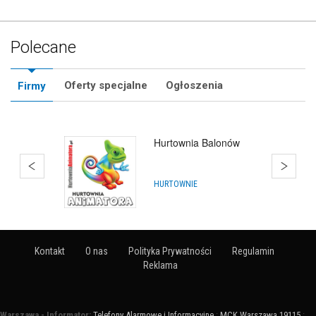
Polecane
Oferty specjalne
Ogłoszenia
Firmy
Hurtownia Balonów
HURTOWNIE
Kontakt
O nas
Polityka Prywatności
Regulamin
Reklama
Warszawa - Informator:
Telefony Alarmowe i Informacyjne
:
MCK Warszawa 19115
: