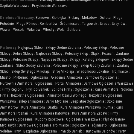
Szpitale Warszawa
:
Przychodnie Warszawa
Dzielnice Warszawy:
Bemowo
:
Białołęka
:
Bielany
:
Mokotów
:
Ochota
:
Praga-
Południe
:
Praga-Północ
:
Rembertów
:
Śródmieście
:
Targówek
:
Ursus
:
Ursynów
:
Wawer
:
Wesoła
:
Wilanów
:
Włochy
:
Wola
:
Żoliborz
Partnerzy:
Najlepszy Sklep
:
Sklepy Godne Zaufania
:
Polecany Sklep
:
Polecane
Sklepy
:
Dobre Sklepy
:
Najlepsze Sklepy
:
Polecany Sklep
:
Śląsk
:
Poznań
:
Zaufane
Sklepy
:
Polecane Sklepy
:
Najlepsze Sklepy
:
Sklepy
:
Katalog Sklepów
:
Sklepy Godne
Zaufania
:
Sklep Godny Zaufania
:
Polecane Sklepy
:
Sklep Godny Zaufania
:
Zaufany
Sklep
:
Sklep Świętego Mikołaja
:
Strój Mikołaja
:
Wiadomości Lokalne
:
Trójmiasto
:
Miasto
:
PINternet
:
Ogłoszenia
:
Akademia Animatora
:
Darmowe Ogłoszenia
:
Hurtownia Animatora
:
Ogłoszenia
:
Portal Animatora
:
Darmowe Ogłoszenia Warszawa
:
Firmy Regionu
:
Płyn do Baniek
:
Solidne Firmy
:
Ogłoszenia
:
Kurs Animatora
:
Solidna
Firma
:
Bezpłatne Ogłoszenia
:
Animator Czasu Wolnego
:
Bezpłatne Ogłoszenia
Warszawa
:
sklep animatora
:
Bańki Mydlane
:
Bezpłatne Ogłoszenia
:
Szkolenie
Animatorów
:
Kurs Animatora
:
Gratka
:
Kurs Animatora Warszawa
:
Rumia
:
Kurs
Animatora Poznań
:
Kurs Animatora Katowice
:
Kurs Animatora Zabaw
:
Firmy
:
Darmowe Ogłoszenia
:
Kupony Rabatowe
:
Ogłoszenia Warszawa
:
Płyn do Baniek
Mydlanych
:
Darmowe Ogłoszenia Trójmiasto
:
Ogłoszenia Trójmiasto
:
Ogłoszenia
:
Solidne Firmy
:
Bezpłatne Ogłoszenia
:
Płyn do Baniek
:
Hurtownia Balonów
:
Party