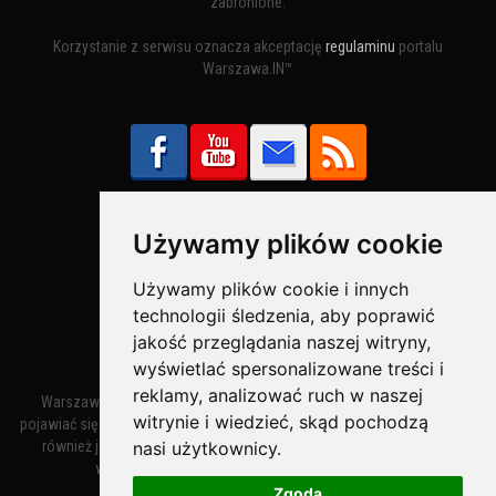
zabronione.
Korzystanie z serwisu oznacza akceptację
regulaminu
portalu
Warszawa.IN™
Używamy plików cookie
Bezpieczne Płatności obsługuje:
Używamy plików cookie i innych
technologii śledzenia, aby poprawić
jakość przeglądania naszej witryny,
wyświetlać spersonalizowane treści i
reklamy, analizować ruch w naszej
Warszawa – miasto stołeczne Warszawa. Nazwa miasta zaczęła
witrynie i wiedzieć, skąd pochodzą
pojawiać się w dokumentach w XIV wieku jako Warszewa, a od XV wieku
nasi użytkownicy.
również jako Warszowa. Zmiana nazwy na Warszawa w XV wieku
wynikała z mazowieckiej wymowy dialektycznej.
Zgoda