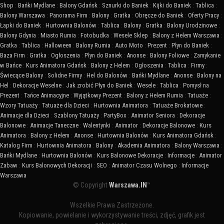
Shop
:
Bańki Mydlane
:
Balony Gdańsk
:
Sznurki do Baniek
:
Kijki do Baniek
:
Tablica
:
Balony Warszawa
:
Panorama Firm
:
Balony
:
Gratka
:
Obręcze do Baniek
:
Oferty Pracy
:
Łapki do Baniek
:
Hurtownia Balonów
:
Tablica
:
Balony
:
Gratka
:
Balony Urodzinowe
:
Balony Gdynia
:
Miasto Rumia
:
Fotobudka
:
Wesele Sklep
:
Balony z Helem Warszawa
:
Gratka
:
Tablica
:
Halloween
:
Balony Rumia
:
Auto Moto
:
Prezent
:
Płyn do Baniek
:
Baza Firm
:
Gratka
:
Ogłoszenia
:
Płyn do Baniek
:
Anonse
:
Balony Foliowe
:
Zamykanie
w Bańce
:
Kurs Animatora Gdańsk
:
Balony z Helem
:
Ogłoszenia
:
Tablica
:
Firmy
:
Świecące Balony
:
Solidne Firmy
:
Hel do Balonów
:
Bańki Mydlane
:
Anonse
:
Balony na
Hel
:
Dekoracje Weselne
:
Jak zrobić Płyn do Baniek
:
Wesele
:
Tablica
:
Pomysł na
Prezent
:
Tańce Animacyjne
:
Wyjątkowy Prezent
:
Balony z Helem Rumia
:
Tatuaże
:
Wzory Tatuaży
:
Tatuaże dla Dzieci
:
Hurtownia Animatora
:
Tatuaże Brokatowe
:
Animacje dla Dzieci
:
Szablony Tatuaży
:
PartyBox
:
Animator Seniora
:
Dekoracje
Balonowe
:
Animacje Taneczne
:
Walentynki
:
Animator
:
Dekoracje Balonowe
:
Kurs
Animatora
:
Balony z Helem
:
Anonse
:
Hurtownia Balonów
:
Kurs Animatora Gdańsk
:
Katalog Firm
:
Hurtownia Animatora
:
Balony
:
Akademia Animatora
:
Balony Warszawa
:
Bańki Mydlane
:
Hurtownia Balonów
:
Kurs Balonowe Dekoracje
:
Informacje
:
Animator
Zabaw
:
Kurs Balonowych Dekoracji
:
SEO
:
Animator Czasu Wolnego
:
Informacje
Warszawa
© Copyright
Warszawa.IN
™
Wszelkie Prawa Zastrzeżone.
Kopiowanie, powielanie i wykorzystywanie treści, zdjęć, grafik jest