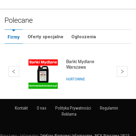
Polecane
Oferty specjalne
Ogłoszenia
Firmy
Bańki Mydlane
Warszawa
HURTOWNIE
Kontakt
O nas
Polityka Prywatności
Regulamin
Reklama
Warszawa - Informator:
Telefony Alarmowe i Informacyjne
:
MCK Warszawa 19115
: