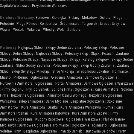
Szpitale Warszawa
:
Przychodnie Warszawa
Dzielnice Warszawy:
Bemowo
:
Białołęka
:
Bielany
:
Mokotów
:
Ochota
:
Praga-
Południe
:
Praga-Północ
:
Rembertów
:
Śródmieście
:
Targówek
:
Ursus
:
Ursynów
:
Wawer
:
Wesoła
:
Wilanów
:
Włochy
:
Wola
:
Żoliborz
Partnerzy:
Najlepszy Sklep
:
Sklepy Godne Zaufania
:
Polecany Sklep
:
Polecane
Sklepy
:
Dobre Sklepy
:
Najlepsze Sklepy
:
Polecany Sklep
:
Śląsk
:
Poznań
:
Zaufane
Sklepy
:
Polecane Sklepy
:
Najlepsze Sklepy
:
Sklepy
:
Katalog Sklepów
:
Sklepy Godne
Zaufania
:
Sklep Godny Zaufania
:
Polecane Sklepy
:
Sklep Godny Zaufania
:
Zaufany
Sklep
:
Sklep Świętego Mikołaja
:
Strój Mikołaja
:
Wiadomości Lokalne
:
Trójmiasto
:
Miasto
:
PINternet
:
Ogłoszenia
:
Akademia Animatora
:
Darmowe Ogłoszenia
:
Hurtownia Animatora
:
Ogłoszenia
:
Portal Animatora
:
Darmowe Ogłoszenia Warszawa
:
Firmy Regionu
:
Płyn do Baniek
:
Solidne Firmy
:
Ogłoszenia
:
Kurs Animatora
:
Solidna
Firma
:
Bezpłatne Ogłoszenia
:
Animator Czasu Wolnego
:
Bezpłatne Ogłoszenia
Warszawa
:
sklep animatora
:
Bańki Mydlane
:
Bezpłatne Ogłoszenia
:
Szkolenie
Animatorów
:
Kurs Animatora
:
Gratka
:
Kurs Animatora Warszawa
:
Rumia
:
Kurs
Animatora Poznań
:
Kurs Animatora Katowice
:
Kurs Animatora Zabaw
:
Firmy
:
Darmowe Ogłoszenia
:
Kupony Rabatowe
:
Ogłoszenia Warszawa
:
Płyn do Baniek
Mydlanych
:
Darmowe Ogłoszenia Trójmiasto
:
Ogłoszenia Trójmiasto
:
Ogłoszenia
:
Solidne Firmy
:
Bezpłatne Ogłoszenia
:
Płyn do Baniek
:
Hurtownia Balonów
:
Party