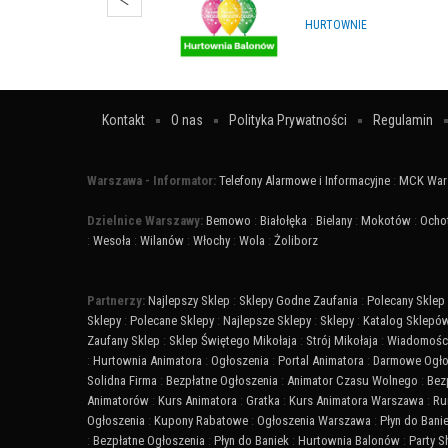
HURTOWNIE
Kontakt
O nas
Polityka Prywatności
Regulamin
Warszawa - Informator:
Telefony Alarmowe i Informacyjne
:
MCK War
Dzielnice Warszawy:
Bemowo
:
Białołęka
:
Bielany
:
Mokotów
:
Ocho
:
Wesoła
:
Wilanów
:
Włochy
:
Wola
:
Żoliborz
Partnerzy:
Najlepszy Sklep
:
Sklepy Godne Zaufania
:
Polecany Sklep
Sklepy
:
Polecane Sklepy
:
Najlepsze Sklepy
:
Sklepy
:
Katalog Sklepó
Zaufany Sklep
:
Sklep Świętego Mikołaja
:
Strój Mikołaja
:
Wiadomości
:
Hurtownia Animatora
:
Ogłoszenia
:
Portal Animatora
:
Darmowe Ogło
Solidna Firma
:
Bezpłatne Ogłoszenia
:
Animator Czasu Wolnego
:
Bez
Animatorów
:
Kurs Animatora
:
Gratka
:
Kurs Animatora Warszawa
:
Ru
Ogłoszenia
:
Kupony Rabatowe
:
Ogłoszenia Warszawa
:
Płyn do Bani
:
Bezpłatne Ogłoszenia
:
Płyn do Baniek
:
Hurtownia Balonów
:
Party 