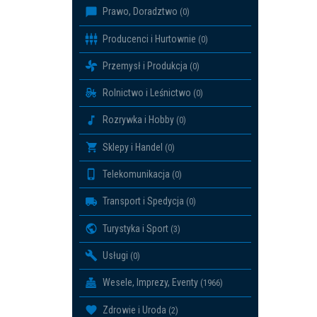
Prawo, Doradztwo
(0)
Producenci i Hurtownie
(0)
Przemysł i Produkcja
(0)
Rolnictwo i Leśnictwo
(0)
Rozrywka i Hobby
(0)
Sklepy i Handel
(0)
Telekomunikacja
(0)
Transport i Spedycja
(0)
Turystyka i Sport
(3)
Usługi
(0)
Wesele, Imprezy, Eventy
(1966)
Zdrowie i Uroda
(2)