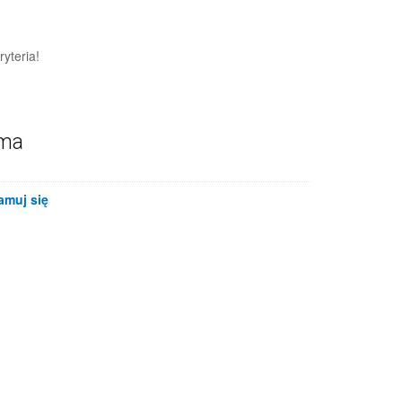
yteria!
ama
amuj się