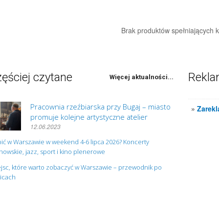
Brak produktów spełniających kr
ęściej czytane
Rekl
Więcej aktualności...
Pracownia rzeźbiarska przy Bugaj – miasto
»
Zarekl
promuje kolejne artystyczne atelier
12.06.2023
ić w Warszawie w weekend 4-6 lipca 2026? Koncerty
owskie, jazz, sport i kino plenerowe
jsc, które warto zobaczyć w Warszawie – przewodnik po
nicach