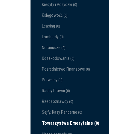
Kredyty i Pożyczki
(0)
Księgowość
(0)
Leasing
(0)
Lombardy
(0)
Notariusze
(0)
Odszkodowania
(0)
Pośrednictwo Finansowe
(0)
Prawnicy
(0)
Radcy Prawni
(0)
Rzeczoznawcy
(0)
Sejfy, Kasy Pancerne
(0)
Towarzystwa Emerytalne
(0)