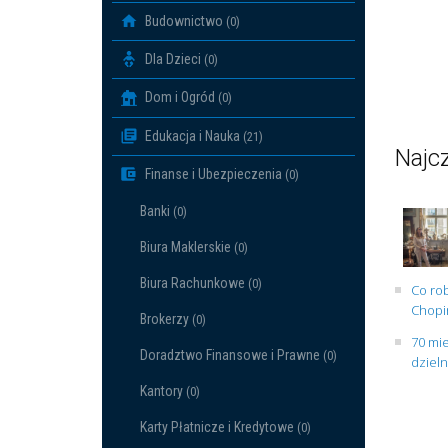
Budownictwo
(0)
Dla Dzieci
(0)
Dom i Ogród
(0)
Edukacja i Nauka
(21)
Najcz
Finanse i Ubezpieczenia
(0)
Banki
(0)
Biura Maklerskie
(0)
Biura Rachunkowe
(0)
Co rob
Chopin
Brokerzy
(0)
70 mie
Doradztwo Finansowe i Prawne
(0)
dziel
Kantory
(0)
Karty Płatnicze i Kredytowe
(0)