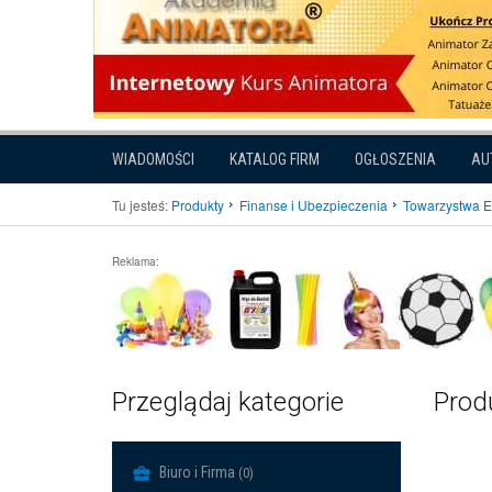
WIADOMOŚCI
KATALOG FIRM
OGŁOSZENIA
AU
Tu jesteś:
Produkty
Finanse i Ubezpieczenia
Towarzystwa E
Reklama:
Przeglądaj kategorie
Prod
Biuro i Firma
(0)