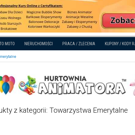
TO MOTO
NIERUCHOMOŚCI
PRACA / ZLECENIA
KUPONY / KODY 
merytalne
ukty z kategorii: Towarzystwa Emerytalne