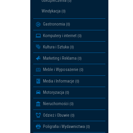
Ubezpieczenia
(0)
Windykacja
(0)
Gastronomia
(0)
Komputery i internet
(0)
Kultura i Sztuka
(0)
Marketing i Reklama
(0)
Meble i Wyposażenie
(0)
Media i Informacje
(0)
Motoryzacja
(0)
Nieruchomości
(0)
Odzież i Obuwie
(0)
Poligrafia i Wydawnictwa
(0)