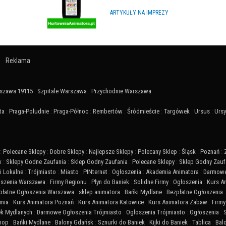
ARTYKUŁY NA IMPREZY
Reklama
szawa 19115
:
Szpitale Warszawa
:
Przychodnie Warszawa
ta
:
Praga-Południe
:
Praga-Północ
:
Rembertów
:
Śródmieście
:
Targówek
:
Ursus
:
Urs
:
Polecane Sklepy
:
Dobre Sklepy
:
Najlepsze Sklepy
:
Polecany Sklep
:
Śląsk
:
Poznań
:
w
:
Sklepy Godne Zaufania
:
Sklep Godny Zaufania
:
Polecane Sklepy
:
Sklep Godny Zauf
 Lokalne
:
Trójmiasto
:
Miasto
:
PINternet
:
Ogłoszenia
:
Akademia Animatora
:
Darmowe
szenia Warszawa
:
Firmy Regionu
:
Płyn do Baniek
:
Solidne Firmy
:
Ogłoszenia
:
Kurs A
płatne Ogłoszenia Warszawa
:
sklep animatora
:
Bańki Mydlane
:
Bezpłatne Ogłoszenia
mia
:
Kurs Animatora Poznań
:
Kurs Animatora Katowice
:
Kurs Animatora Zabaw
:
Firmy
ek Mydlanych
:
Darmowe Ogłoszenia Trójmiasto
:
Ogłoszenia Trójmiasto
:
Ogłoszenia
:
Shop
:
Bańki Mydlane
:
Balony Gdańsk
:
Sznurki do Baniek
:
Kijki do Baniek
:
Tablica
:
Bal