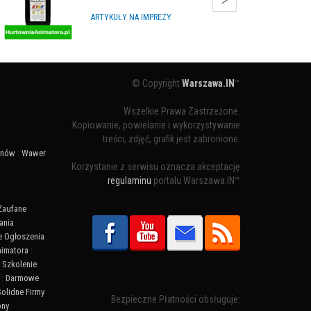
ARTYKUŁY NA IMPREZY
© Copyright
Warszawa.IN
™
Wszelkie Prawa Zastrzeżone.
Kopiowanie, powielanie i wykorzystywanie
treści, zdjęć, grafik jest zabronione.
ynów
:
Wawer
Korzystanie z serwisu oznacza akceptację
regulaminu
portalu Warszawa.IN™
Zaufane
ania
:
 Ogłoszenia
nimatora
:
:
Szkolenie
:
Darmowe
Solidne Firmy
Bezpieczne Płatności obsługuje:
ony