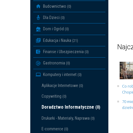
Budownictwo
(0)
Dla Dzieci
(0)
Dom i Ogród
(0)
Edukacja i Nauka
(21)
Najcz
Finanse i Ubezpieczenia
(0)
Gastronomia
(0)
Komputery i internet
(0)
Aplikacje Internetowe
(0)
Co rob
Chopin
Copywriting
(0)
70 mie
Doradztwo Informatyczne
(0)
dziel
Drukarki - Materiały, Naprawa
(0)
E-commerce
(0)