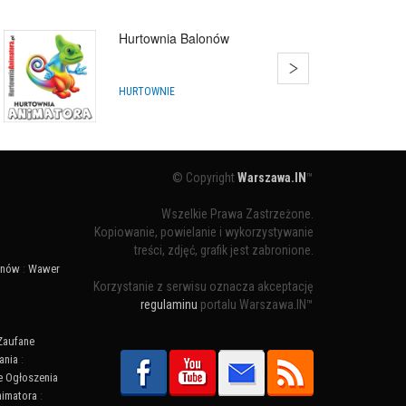
Hurtownia Balonów
HURTOWNIE
© Copyright
Warszawa.IN
™
Wszelkie Prawa Zastrzeżone.
Kopiowanie, powielanie i wykorzystywanie
treści, zdjęć, grafik jest zabronione.
ynów
:
Wawer
Korzystanie z serwisu oznacza akceptację
regulaminu
portalu Warszawa.IN™
Zaufane
ania
:
 Ogłoszenia
nimatora
: