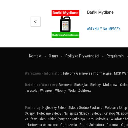
Bańki Mydlane
ARTYKUŁY NA IMPREZY
Kontakt
O nas
Polityka Prywatności
Regulamin
Warszawa - Informator:
Telefony Alarmowe i Informacyjne
:
MCK War
Dzielnice Warszawy:
Bemowo
:
Białołęka
:
Bielany
:
Mokotów
:
Ocho
:
Wesoła
:
Wilanów
:
Włochy
:
Wola
:
Żoliborz
Partnerzy:
Najlepszy Sklep
:
Sklepy Godne Zaufania
:
Polecany Sklep
Sklepy
:
Polecane Sklepy
:
Najlepsze Sklepy
:
Sklepy
:
Katalog Sklepó
Zaufany Sklep
:
Sklep Świętego Mikołaja
:
Strój Mikołaja
:
Wiadomości
:
Hurtownia Animatora
:
Ogłoszenia
:
Portal Animatora
:
Darmowe Ogło