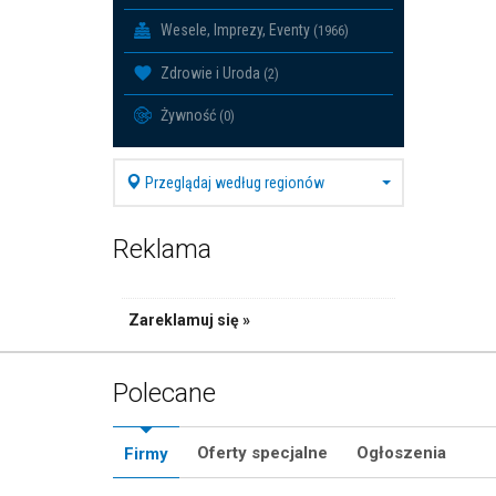
Wesele, Imprezy, Eventy
(1966)
Zdrowie i Uroda
(2)
Żywność
(0)
Przeglądaj według regionów
Reklama
Zareklamuj się »
Polecane
Oferty specjalne
Ogłoszenia
Firmy