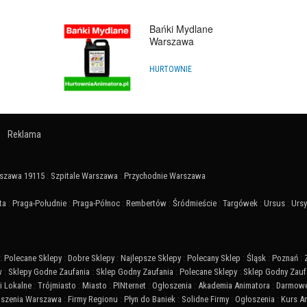
Bańki Mydlane
Warszawa
HURTOWNIE
Reklama
szawa 19115
:
Szpitale Warszawa
:
Przychodnie Warszawa
ta
:
Praga-Południe
:
Praga-Północ
:
Rembertów
:
Śródmieście
:
Targówek
:
Ursus
:
Urs
:
Polecane Sklepy
:
Dobre Sklepy
:
Najlepsze Sklepy
:
Polecany Sklep
:
Śląsk
:
Poznań
:
w
:
Sklepy Godne Zaufania
:
Sklep Godny Zaufania
:
Polecane Sklepy
:
Sklep Godny Zauf
 Lokalne
:
Trójmiasto
:
Miasto
:
PINternet
:
Ogłoszenia
:
Akademia Animatora
:
Darmowe
szenia Warszawa
:
Firmy Regionu
:
Płyn do Baniek
:
Solidne Firmy
:
Ogłoszenia
:
Kurs A