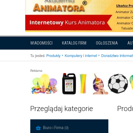
WIADOMOŚCI
KATALOG FIRM
OGŁOSZENIA
AU
Tu jesteś:
Produkty
Komputery i internet
Doradztwo Informa
Reklama:
Przeglądaj kategorie
Prod
Biuro i Firma
(0)