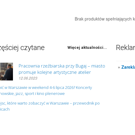
Brak produktów spełniających kr
ęściej czytane
Rekl
Więcej aktualności...
Pracownia rzeźbiarska przy Bugaj – miasto
»
Zarekl
promuje kolejne artystyczne atelier
12.06.2023
ić w Warszawie w weekend 4-6 lipca 2026? Koncerty
owskie, jazz, sport i kino plenerowe
jsc, które warto zobaczyć w Warszawie – przewodnik po
nicach