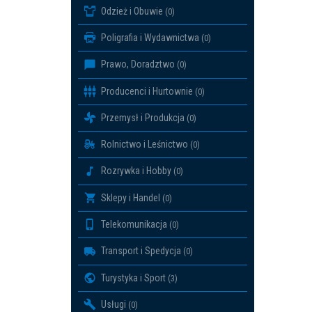
Odzież i Obuwie
(0)
Poligrafia i Wydawnictwa
(0)
Prawo, Doradztwo
(0)
Producenci i Hurtownie
(0)
Przemysł i Produkcja
(0)
Rolnictwo i Leśnictwo
(0)
Rozrywka i Hobby
(0)
Sklepy i Handel
(0)
Telekomunikacja
(0)
Transport i Spedycja
(0)
Turystyka i Sport
(3)
Usługi
(0)