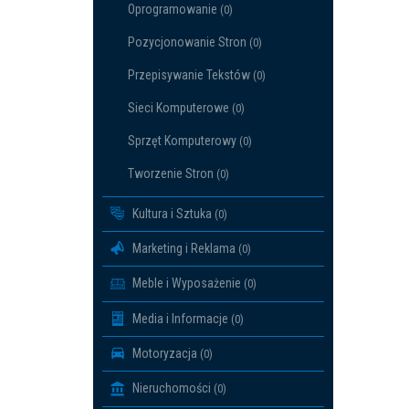
Oprogramowanie
(0)
Pozycjonowanie Stron
(0)
Przepisywanie Tekstów
(0)
Sieci Komputerowe
(0)
Sprzęt Komputerowy
(0)
Tworzenie Stron
(0)
Kultura i Sztuka
(0)
Marketing i Reklama
(0)
Meble i Wyposażenie
(0)
Media i Informacje
(0)
Motoryzacja
(0)
Nieruchomości
(0)