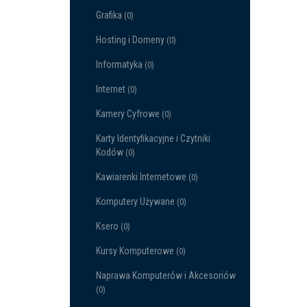
Grafika
(0)
Hosting i Domeny
(0)
Informatyka
(0)
Internet
(0)
Kamery Cyfrowe
(0)
Karty Identyfikacyjne i Czytniki
Kodów
(0)
Kawiarenki Internetowe
(0)
Komputery Używane
(0)
Ksero
(0)
Kursy Komputerowe
(0)
Naprawa Komputerów i Akcesoriów
(0)