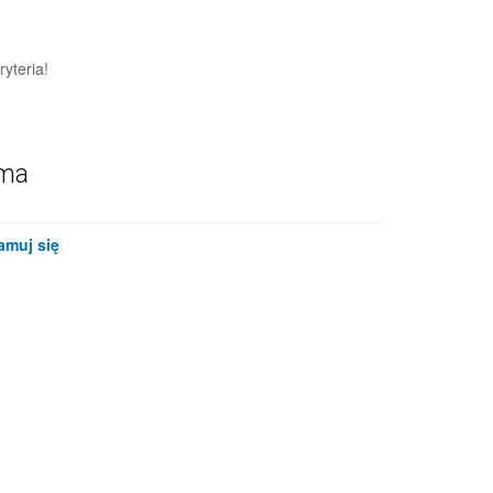
yteria!
ama
amuj się