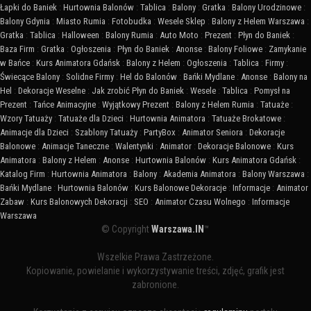
Łapki do Baniek
:
Hurtownia Balonów
:
Tablica
:
Balony
:
Gratka
:
Balony Urodzinowe
:
Balony Gdynia
:
Miasto Rumia
:
Fotobudka
:
Wesele Sklep
:
Balony z Helem Warszawa
:
Gratka
:
Tablica
:
Halloween
:
Balony Rumia
:
Auto Moto
:
Prezent
:
Płyn do Baniek
:
Baza Firm
:
Gratka
:
Ogłoszenia
:
Płyn do Baniek
:
Anonse
:
Balony Foliowe
:
Zamykanie
w Bańce
:
Kurs Animatora Gdańsk
:
Balony z Helem
:
Ogłoszenia
:
Tablica
:
Firmy
:
Świecące Balony
:
Solidne Firmy
:
Hel do Balonów
:
Bańki Mydlane
:
Anonse
:
Balony na
Hel
:
Dekoracje Weselne
:
Jak zrobić Płyn do Baniek
:
Wesele
:
Tablica
:
Pomysł na
Prezent
:
Tańce Animacyjne
:
Wyjątkowy Prezent
:
Balony z Helem Rumia
:
Tatuaże
:
Wzory Tatuaży
:
Tatuaże dla Dzieci
:
Hurtownia Animatora
:
Tatuaże Brokatowe
:
Animacje dla Dzieci
:
Szablony Tatuaży
:
PartyBox
:
Animator Seniora
:
Dekoracje
Balonowe
:
Animacje Taneczne
:
Walentynki
:
Animator
:
Dekoracje Balonowe
:
Kurs
Animatora
:
Balony z Helem
:
Anonse
:
Hurtownia Balonów
:
Kurs Animatora Gdańsk
:
Katalog Firm
:
Hurtownia Animatora
:
Balony
:
Akademia Animatora
:
Balony Warszawa
:
Bańki Mydlane
:
Hurtownia Balonów
:
Kurs Balonowe Dekoracje
:
Informacje
:
Animator
Zabaw
:
Kurs Balonowych Dekoracji
:
SEO
:
Animator Czasu Wolnego
:
Informacje
Warszawa
© Copyright
Warszawa.IN
™
Wszelkie Prawa Zastrzeżone.
Kopiowanie, powielanie i wykorzystywanie treści, zdjęć, grafik jest
zabronione.