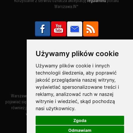
Korzystanie z serwisu oznacza akceptację
regulaminu
portalu
Warszawa.IN™
Używamy plików cookie
Bezpieczne Płatności obsługuje:
Używamy plików cookie i innych
technologii śledzenia, aby poprawić
jakość przeglądania naszej witryny,
wyświetlać spersonalizowane treści i
reklamy, analizować ruch w naszej
Warszawa – miasto stołeczne Warszawa. Nazwa miasta zaczęła
witrynie i wiedzieć, skąd pochodzą
pojawiać się w dokumentach w XIV wieku jako Warszewa, a od XV wieku
nasi użytkownicy.
również jako Warszowa. Zmiana nazwy na Warszawa w XV wieku
wynikała z mazowieckiej wymowy dialektycznej.
Zgoda
Odmawiam