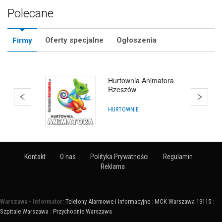
Polecane
Oferty specjalne
Ogłoszenia
Firmy
Hurtownia Animatora
Rzeszów
HURTOWNIE
Kontakt
O nas
Polityka Prywatności
Regulamin
Reklama
Warszawa - Informator:
Telefony Alarmowe i Informacyjne
:
MCK Warszawa 19115
:
Szpitale Warszawa
:
Przychodnie Warszawa