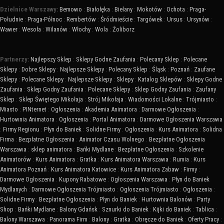
Dzielnice Warszawy:
Bemowo
:
Białołęka
:
Bielany
:
Mokotów
:
Ochota
:
Praga-
Południe
:
Praga-Północ
:
Rembertów
:
Śródmieście
:
Targówek
:
Ursus
:
Ursynów
:
Wawer
:
Wesoła
:
Wilanów
:
Włochy
:
Wola
:
Żoliborz
Partnerzy:
Najlepszy Sklep
:
Sklepy Godne Zaufania
:
Polecany Sklep
:
Polecane
Sklepy
:
Dobre Sklepy
:
Najlepsze Sklepy
:
Polecany Sklep
:
Śląsk
:
Poznań
:
Zaufane
Sklepy
:
Polecane Sklepy
:
Najlepsze Sklepy
:
Sklepy
:
Katalog Sklepów
:
Sklepy Godne
Zaufania
:
Sklep Godny Zaufania
:
Polecane Sklepy
:
Sklep Godny Zaufania
:
Zaufany
Sklep
:
Sklep Świętego Mikołaja
:
Strój Mikołaja
:
Wiadomości Lokalne
:
Trójmiasto
:
Miasto
:
PINternet
:
Ogłoszenia
:
Akademia Animatora
:
Darmowe Ogłoszenia
:
Hurtownia Animatora
:
Ogłoszenia
:
Portal Animatora
:
Darmowe Ogłoszenia Warszawa
:
Firmy Regionu
:
Płyn do Baniek
:
Solidne Firmy
:
Ogłoszenia
:
Kurs Animatora
:
Solidna
Firma
:
Bezpłatne Ogłoszenia
:
Animator Czasu Wolnego
:
Bezpłatne Ogłoszenia
Warszawa
:
sklep animatora
:
Bańki Mydlane
:
Bezpłatne Ogłoszenia
:
Szkolenie
Animatorów
:
Kurs Animatora
:
Gratka
:
Kurs Animatora Warszawa
:
Rumia
:
Kurs
Animatora Poznań
:
Kurs Animatora Katowice
:
Kurs Animatora Zabaw
:
Firmy
:
Darmowe Ogłoszenia
:
Kupony Rabatowe
:
Ogłoszenia Warszawa
:
Płyn do Baniek
Mydlanych
:
Darmowe Ogłoszenia Trójmiasto
:
Ogłoszenia Trójmiasto
:
Ogłoszenia
:
Solidne Firmy
:
Bezpłatne Ogłoszenia
:
Płyn do Baniek
:
Hurtownia Balonów
:
Party
Shop
:
Bańki Mydlane
:
Balony Gdańsk
:
Sznurki do Baniek
:
Kijki do Baniek
:
Tablica
:
Balony Warszawa
:
Panorama Firm
:
Balony
:
Gratka
:
Obręcze do Baniek
:
Oferty Pracy
: