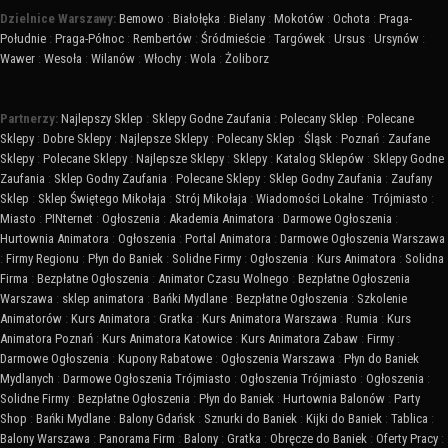
Dzielnice Warszawy:
Bemowo
:
Białołęka
:
Bielany
:
Mokotów
:
Ochota
:
Praga-
Południe
:
Praga-Północ
:
Rembertów
:
Śródmieście
:
Targówek
:
Ursus
:
Ursynów
:
Wawer
:
Wesoła
:
Wilanów
:
Włochy
:
Wola
:
Żoliborz
Partnerzy:
Najlepszy Sklep
:
Sklepy Godne Zaufania
:
Polecany Sklep
:
Polecane
Sklepy
:
Dobre Sklepy
:
Najlepsze Sklepy
:
Polecany Sklep
:
Śląsk
:
Poznań
:
Zaufane
Sklepy
:
Polecane Sklepy
:
Najlepsze Sklepy
:
Sklepy
:
Katalog Sklepów
:
Sklepy Godne
Zaufania
:
Sklep Godny Zaufania
:
Polecane Sklepy
:
Sklep Godny Zaufania
:
Zaufany
Sklep
:
Sklep Świętego Mikołaja
:
Strój Mikołaja
:
Wiadomości Lokalne
:
Trójmiasto
:
Miasto
:
PINternet
:
Ogłoszenia
:
Akademia Animatora
:
Darmowe Ogłoszenia
:
Hurtownia Animatora
:
Ogłoszenia
:
Portal Animatora
:
Darmowe Ogłoszenia Warszawa
:
Firmy Regionu
:
Płyn do Baniek
:
Solidne Firmy
:
Ogłoszenia
:
Kurs Animatora
:
Solidna
Firma
:
Bezpłatne Ogłoszenia
:
Animator Czasu Wolnego
:
Bezpłatne Ogłoszenia
Warszawa
:
sklep animatora
:
Bańki Mydlane
:
Bezpłatne Ogłoszenia
:
Szkolenie
Animatorów
:
Kurs Animatora
:
Gratka
:
Kurs Animatora Warszawa
:
Rumia
:
Kurs
Animatora Poznań
:
Kurs Animatora Katowice
:
Kurs Animatora Zabaw
:
Firmy
:
Darmowe Ogłoszenia
:
Kupony Rabatowe
:
Ogłoszenia Warszawa
:
Płyn do Baniek
Mydlanych
:
Darmowe Ogłoszenia Trójmiasto
:
Ogłoszenia Trójmiasto
:
Ogłoszenia
:
Solidne Firmy
:
Bezpłatne Ogłoszenia
:
Płyn do Baniek
:
Hurtownia Balonów
:
Party
Shop
:
Bańki Mydlane
:
Balony Gdańsk
:
Sznurki do Baniek
:
Kijki do Baniek
:
Tablica
:
Balony Warszawa
:
Panorama Firm
:
Balony
:
Gratka
:
Obręcze do Baniek
:
Oferty Pracy
: