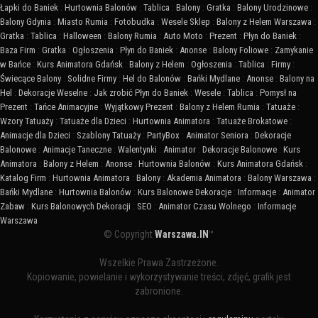
Łapki do Baniek
:
Hurtownia Balonów
:
Tablica
:
Balony
:
Gratka
:
Balony Urodzinowe
:
Balony Gdynia
:
Miasto Rumia
:
Fotobudka
:
Wesele Sklep
:
Balony z Helem Warszawa
:
Gratka
:
Tablica
:
Halloween
:
Balony Rumia
:
Auto Moto
:
Prezent
:
Płyn do Baniek
:
Baza Firm
:
Gratka
:
Ogłoszenia
:
Płyn do Baniek
:
Anonse
:
Balony Foliowe
:
Zamykanie
w Bańce
:
Kurs Animatora Gdańsk
:
Balony z Helem
:
Ogłoszenia
:
Tablica
:
Firmy
:
Świecące Balony
:
Solidne Firmy
:
Hel do Balonów
:
Bańki Mydlane
:
Anonse
:
Balony na
Hel
:
Dekoracje Weselne
:
Jak zrobić Płyn do Baniek
:
Wesele
:
Tablica
:
Pomysł na
Prezent
:
Tańce Animacyjne
:
Wyjątkowy Prezent
:
Balony z Helem Rumia
:
Tatuaże
:
Wzory Tatuaży
:
Tatuaże dla Dzieci
:
Hurtownia Animatora
:
Tatuaże Brokatowe
:
Animacje dla Dzieci
:
Szablony Tatuaży
:
PartyBox
:
Animator Seniora
:
Dekoracje
Balonowe
:
Animacje Taneczne
:
Walentynki
:
Animator
:
Dekoracje Balonowe
:
Kurs
Animatora
:
Balony z Helem
:
Anonse
:
Hurtownia Balonów
:
Kurs Animatora Gdańsk
:
Katalog Firm
:
Hurtownia Animatora
:
Balony
:
Akademia Animatora
:
Balony Warszawa
:
Bańki Mydlane
:
Hurtownia Balonów
:
Kurs Balonowe Dekoracje
:
Informacje
:
Animator
Zabaw
:
Kurs Balonowych Dekoracji
:
SEO
:
Animator Czasu Wolnego
:
Informacje
Warszawa
© Copyright
Warszawa.IN
™
Wszelkie Prawa Zastrzeżone.
Kopiowanie, powielanie i wykorzystywanie treści, zdjęć, grafik jest
zabronione.