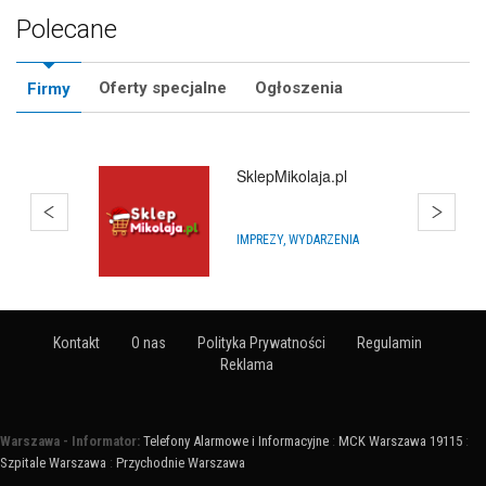
Polecane
Oferty specjalne
Ogłoszenia
Firmy
SklepMikolaja.pl
IMPREZY, WYDARZENIA
Kontakt
O nas
Polityka Prywatności
Regulamin
Reklama
Warszawa - Informator:
Telefony Alarmowe i Informacyjne
:
MCK Warszawa 19115
:
Szpitale Warszawa
:
Przychodnie Warszawa