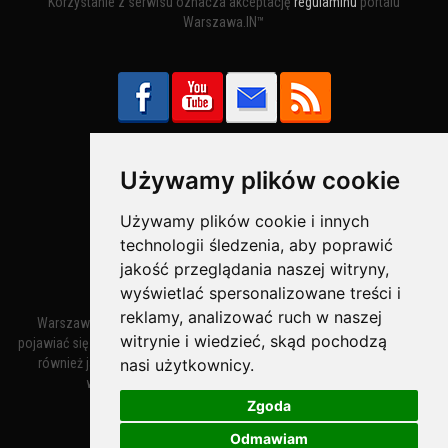
Korzystanie z serwisu oznacza akceptację
regulaminu
portalu
Warszawa.IN™
Używamy plików cookie
Bezpieczne Płatności obsługuje:
Używamy plików cookie i innych
technologii śledzenia, aby poprawić
jakość przeglądania naszej witryny,
wyświetlać spersonalizowane treści i
reklamy, analizować ruch w naszej
Warszawa – miasto stołeczne Warszawa. Nazwa miasta zaczęła
witrynie i wiedzieć, skąd pochodzą
pojawiać się w dokumentach w XIV wieku jako Warszewa, a od XV wieku
nasi użytkownicy.
również jako Warszowa. Zmiana nazwy na Warszawa w XV wieku
wynikała z mazowieckiej wymowy dialektycznej.
Zgoda
Odmawiam