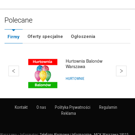
Polecane
Oferty specjalne
Ogłoszenia
Firmy
Hurtownia Balonów
Warszawa
HURTOWNIE
Kontakt
O nas
Polityka Prywatności
Regulamin
Reklama
Warszawa - Informator:
Telefony Alarmowe i Informacyjne
:
MCK Warszawa 19115
: