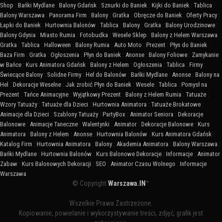
Shop
:
Bańki Mydlane
:
Balony Gdańsk
:
Sznurki do Baniek
:
Kijki do Baniek
:
Tablica
:
Balony Warszawa
:
Panorama Firm
:
Balony
:
Gratka
:
Obręcze do Baniek
:
Oferty Pracy
:
Łapki do Baniek
:
Hurtownia Balonów
:
Tablica
:
Balony
:
Gratka
:
Balony Urodzinowe
:
Balony Gdynia
:
Miasto Rumia
:
Fotobudka
:
Wesele Sklep
:
Balony z Helem Warszawa
:
Gratka
:
Tablica
:
Halloween
:
Balony Rumia
:
Auto Moto
:
Prezent
:
Płyn do Baniek
:
Baza Firm
:
Gratka
:
Ogłoszenia
:
Płyn do Baniek
:
Anonse
:
Balony Foliowe
:
Zamykanie
w Bańce
:
Kurs Animatora Gdańsk
:
Balony z Helem
:
Ogłoszenia
:
Tablica
:
Firmy
:
Świecące Balony
:
Solidne Firmy
:
Hel do Balonów
:
Bańki Mydlane
:
Anonse
:
Balony na
Hel
:
Dekoracje Weselne
:
Jak zrobić Płyn do Baniek
:
Wesele
:
Tablica
:
Pomysł na
Prezent
:
Tańce Animacyjne
:
Wyjątkowy Prezent
:
Balony z Helem Rumia
:
Tatuaże
:
Wzory Tatuaży
:
Tatuaże dla Dzieci
:
Hurtownia Animatora
:
Tatuaże Brokatowe
:
Animacje dla Dzieci
:
Szablony Tatuaży
:
PartyBox
:
Animator Seniora
:
Dekoracje
Balonowe
:
Animacje Taneczne
:
Walentynki
:
Animator
:
Dekoracje Balonowe
:
Kurs
Animatora
:
Balony z Helem
:
Anonse
:
Hurtownia Balonów
:
Kurs Animatora Gdańsk
:
Katalog Firm
:
Hurtownia Animatora
:
Balony
:
Akademia Animatora
:
Balony Warszawa
:
Bańki Mydlane
:
Hurtownia Balonów
:
Kurs Balonowe Dekoracje
:
Informacje
:
Animator
Zabaw
:
Kurs Balonowych Dekoracji
:
SEO
:
Animator Czasu Wolnego
:
Informacje
Warszawa
© Copyright
Warszawa.IN
™
Wszelkie Prawa Zastrzeżone.
Kopiowanie, powielanie i wykorzystywanie treści, zdjęć, grafik jest