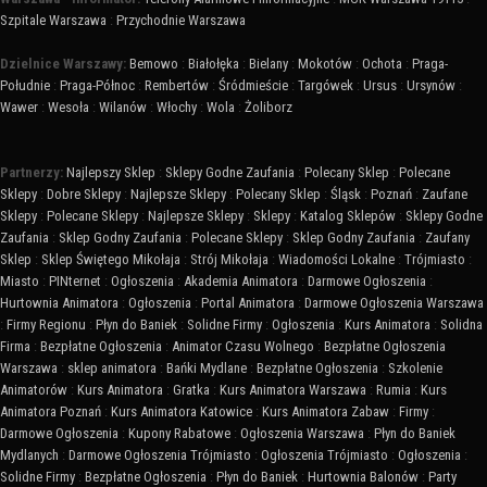
Szpitale Warszawa
:
Przychodnie Warszawa
Dzielnice Warszawy:
Bemowo
:
Białołęka
:
Bielany
:
Mokotów
:
Ochota
:
Praga-
Południe
:
Praga-Północ
:
Rembertów
:
Śródmieście
:
Targówek
:
Ursus
:
Ursynów
:
Wawer
:
Wesoła
:
Wilanów
:
Włochy
:
Wola
:
Żoliborz
Partnerzy:
Najlepszy Sklep
:
Sklepy Godne Zaufania
:
Polecany Sklep
:
Polecane
Sklepy
:
Dobre Sklepy
:
Najlepsze Sklepy
:
Polecany Sklep
:
Śląsk
:
Poznań
:
Zaufane
Sklepy
:
Polecane Sklepy
:
Najlepsze Sklepy
:
Sklepy
:
Katalog Sklepów
:
Sklepy Godne
Zaufania
:
Sklep Godny Zaufania
:
Polecane Sklepy
:
Sklep Godny Zaufania
:
Zaufany
Sklep
:
Sklep Świętego Mikołaja
:
Strój Mikołaja
:
Wiadomości Lokalne
:
Trójmiasto
:
Miasto
:
PINternet
:
Ogłoszenia
:
Akademia Animatora
:
Darmowe Ogłoszenia
:
Hurtownia Animatora
:
Ogłoszenia
:
Portal Animatora
:
Darmowe Ogłoszenia Warszawa
:
Firmy Regionu
:
Płyn do Baniek
:
Solidne Firmy
:
Ogłoszenia
:
Kurs Animatora
:
Solidna
Firma
:
Bezpłatne Ogłoszenia
:
Animator Czasu Wolnego
:
Bezpłatne Ogłoszenia
Warszawa
:
sklep animatora
:
Bańki Mydlane
:
Bezpłatne Ogłoszenia
:
Szkolenie
Animatorów
:
Kurs Animatora
:
Gratka
:
Kurs Animatora Warszawa
:
Rumia
:
Kurs
Animatora Poznań
:
Kurs Animatora Katowice
:
Kurs Animatora Zabaw
:
Firmy
:
Darmowe Ogłoszenia
:
Kupony Rabatowe
:
Ogłoszenia Warszawa
:
Płyn do Baniek
Mydlanych
:
Darmowe Ogłoszenia Trójmiasto
:
Ogłoszenia Trójmiasto
:
Ogłoszenia
:
Solidne Firmy
:
Bezpłatne Ogłoszenia
:
Płyn do Baniek
:
Hurtownia Balonów
:
Party