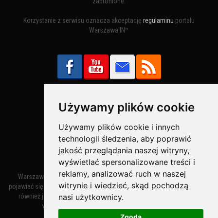
zabronione.
Korzystanie z serwisu oznacza akceptację
regulaminu
portalu
Warszawa.IN™
Używamy plików cookie
Bezpieczne Płatności obsługuje:
Używamy plików cookie i innych
technologii śledzenia, aby poprawić
jakość przeglądania naszej witryny,
wyświetlać spersonalizowane treści i
reklamy, analizować ruch w naszej
Warszawa – miasto stołeczne Warszawa. Nazwa miasta zaczęła
witrynie i wiedzieć, skąd pochodzą
pojawiać się w dokumentach w XIV wieku jako Warszewa, a od XV wieku
nasi użytkownicy.
również jako Warszowa. Zmiana nazwy na Warszawa w XV wieku
wynikała z mazowieckiej wymowy dialektycznej.
Zgoda