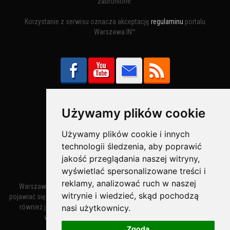
zabronione.
Korzystanie z serwisu oznacza akceptację
regulaminu
portalu
Warszawa.IN™
Używamy plików cookie
Bezpieczne Płatności obsługuje:
Używamy plików cookie i innych
technologii śledzenia, aby poprawić
jakość przeglądania naszej witryny,
wyświetlać spersonalizowane treści i
reklamy, analizować ruch w naszej
Warszawa – miasto stołeczne Warszawa. Nazwa miasta zaczęła
witrynie i wiedzieć, skąd pochodzą
pojawiać się w dokumentach w XIV wieku jako Warszewa, a od XV wieku
nasi użytkownicy.
również jako Warszowa. Zmiana nazwy na Warszawa w XV wieku
wynikała z mazowieckiej wymowy dialektycznej.
Zgoda