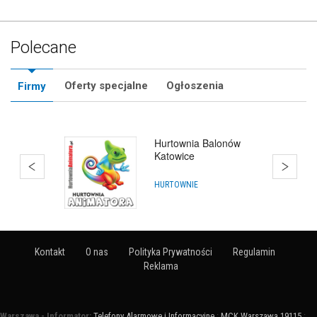
Polecane
Oferty specjalne
Ogłoszenia
Firmy
Hurtownia Balonów
Katowice
HURTOWNIE
Kontakt
O nas
Polityka Prywatności
Regulamin
Reklama
Warszawa - Informator:
Telefony Alarmowe i Informacyjne
:
MCK Warszawa 19115
: