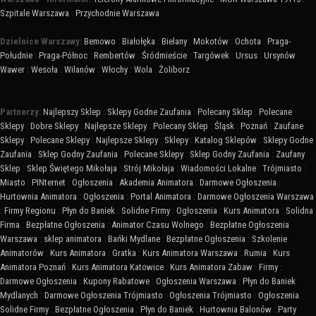
Szpitale Warszawa
:
Przychodnie Warszawa
Dzielnice Warszawy:
Bemowo
:
Białołęka
:
Bielany
:
Mokotów
:
Ochota
:
Praga-
Południe
:
Praga-Północ
:
Rembertów
:
Śródmieście
:
Targówek
:
Ursus
:
Ursynów
:
Wawer
:
Wesoła
:
Wilanów
:
Włochy
:
Wola
:
Żoliborz
Partnerzy:
Najlepszy Sklep
:
Sklepy Godne Zaufania
:
Polecany Sklep
:
Polecane
Sklepy
:
Dobre Sklepy
:
Najlepsze Sklepy
:
Polecany Sklep
:
Śląsk
:
Poznań
:
Zaufane
Sklepy
:
Polecane Sklepy
:
Najlepsze Sklepy
:
Sklepy
:
Katalog Sklepów
:
Sklepy Godne
Zaufania
:
Sklep Godny Zaufania
:
Polecane Sklepy
:
Sklep Godny Zaufania
:
Zaufany
Sklep
:
Sklep Świętego Mikołaja
:
Strój Mikołaja
:
Wiadomości Lokalne
:
Trójmiasto
:
Miasto
:
PINternet
:
Ogłoszenia
:
Akademia Animatora
:
Darmowe Ogłoszenia
:
Hurtownia Animatora
:
Ogłoszenia
:
Portal Animatora
:
Darmowe Ogłoszenia Warszawa
:
Firmy Regionu
:
Płyn do Baniek
:
Solidne Firmy
:
Ogłoszenia
:
Kurs Animatora
:
Solidna
Firma
:
Bezpłatne Ogłoszenia
:
Animator Czasu Wolnego
:
Bezpłatne Ogłoszenia
Warszawa
:
sklep animatora
:
Bańki Mydlane
:
Bezpłatne Ogłoszenia
:
Szkolenie
Animatorów
:
Kurs Animatora
:
Gratka
:
Kurs Animatora Warszawa
:
Rumia
:
Kurs
Animatora Poznań
:
Kurs Animatora Katowice
:
Kurs Animatora Zabaw
:
Firmy
:
Darmowe Ogłoszenia
:
Kupony Rabatowe
:
Ogłoszenia Warszawa
:
Płyn do Baniek
Mydlanych
:
Darmowe Ogłoszenia Trójmiasto
:
Ogłoszenia Trójmiasto
:
Ogłoszenia
:
Solidne Firmy
:
Bezpłatne Ogłoszenia
:
Płyn do Baniek
:
Hurtownia Balonów
:
Party