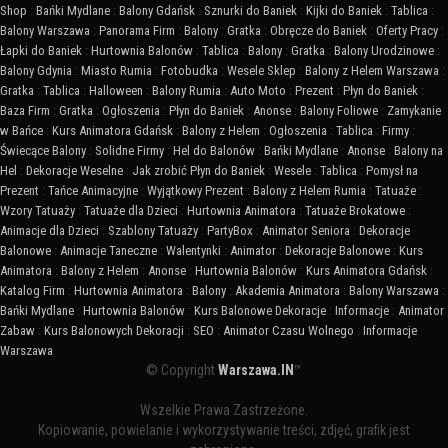
Shop
:
Bańki Mydlane
:
Balony Gdańsk
:
Sznurki do Baniek
:
Kijki do Baniek
:
Tablica
:
Balony Warszawa
:
Panorama Firm
:
Balony
:
Gratka
:
Obręcze do Baniek
:
Oferty Pracy
:
Łapki do Baniek
:
Hurtownia Balonów
:
Tablica
:
Balony
:
Gratka
:
Balony Urodzinowe
:
Balony Gdynia
:
Miasto Rumia
:
Fotobudka
:
Wesele Sklep
:
Balony z Helem Warszawa
:
Gratka
:
Tablica
:
Halloween
:
Balony Rumia
:
Auto Moto
:
Prezent
:
Płyn do Baniek
:
Baza Firm
:
Gratka
:
Ogłoszenia
:
Płyn do Baniek
:
Anonse
:
Balony Foliowe
:
Zamykanie
w Bańce
:
Kurs Animatora Gdańsk
:
Balony z Helem
:
Ogłoszenia
:
Tablica
:
Firmy
:
Świecące Balony
:
Solidne Firmy
:
Hel do Balonów
:
Bańki Mydlane
:
Anonse
:
Balony na
Hel
:
Dekoracje Weselne
:
Jak zrobić Płyn do Baniek
:
Wesele
:
Tablica
:
Pomysł na
Prezent
:
Tańce Animacyjne
:
Wyjątkowy Prezent
:
Balony z Helem Rumia
:
Tatuaże
:
Wzory Tatuaży
:
Tatuaże dla Dzieci
:
Hurtownia Animatora
:
Tatuaże Brokatowe
:
Animacje dla Dzieci
:
Szablony Tatuaży
:
PartyBox
:
Animator Seniora
:
Dekoracje
Balonowe
:
Animacje Taneczne
:
Walentynki
:
Animator
:
Dekoracje Balonowe
:
Kurs
Animatora
:
Balony z Helem
:
Anonse
:
Hurtownia Balonów
:
Kurs Animatora Gdańsk
:
Katalog Firm
:
Hurtownia Animatora
:
Balony
:
Akademia Animatora
:
Balony Warszawa
:
Bańki Mydlane
:
Hurtownia Balonów
:
Kurs Balonowe Dekoracje
:
Informacje
:
Animator
Zabaw
:
Kurs Balonowych Dekoracji
:
SEO
:
Animator Czasu Wolnego
:
Informacje
Warszawa
© Copyright
Warszawa.IN
™
Wszelkie Prawa Zastrzeżone.
Kopiowanie, powielanie i wykorzystywanie treści, zdjęć, grafik jest