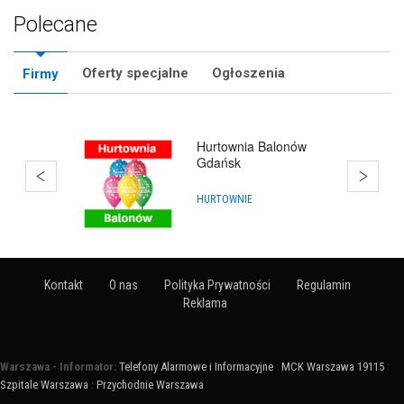
Polecane
Oferty specjalne
Ogłoszenia
Firmy
Hurtownia Balonów
Gdańsk
HURTOWNIE
Kontakt
O nas
Polityka Prywatności
Regulamin
Reklama
Warszawa - Informator:
Telefony Alarmowe i Informacyjne
:
MCK Warszawa 19115
:
Szpitale Warszawa
:
Przychodnie Warszawa