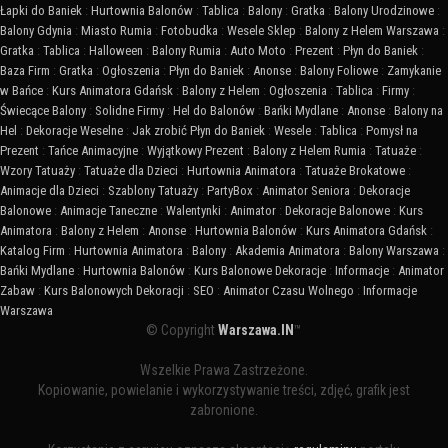
Łapki do Baniek
:
Hurtownia Balonów
:
Tablica
:
Balony
:
Gratka
:
Balony Urodzinowe
:
Balony Gdynia
:
Miasto Rumia
:
Fotobudka
:
Wesele Sklep
:
Balony z Helem Warszawa
:
Gratka
:
Tablica
:
Halloween
:
Balony Rumia
:
Auto Moto
:
Prezent
:
Płyn do Baniek
:
Baza Firm
:
Gratka
:
Ogłoszenia
:
Płyn do Baniek
:
Anonse
:
Balony Foliowe
:
Zamykanie
w Bańce
:
Kurs Animatora Gdańsk
:
Balony z Helem
:
Ogłoszenia
:
Tablica
:
Firmy
:
Świecące Balony
:
Solidne Firmy
:
Hel do Balonów
:
Bańki Mydlane
:
Anonse
:
Balony na
Hel
:
Dekoracje Weselne
:
Jak zrobić Płyn do Baniek
:
Wesele
:
Tablica
:
Pomysł na
Prezent
:
Tańce Animacyjne
:
Wyjątkowy Prezent
:
Balony z Helem Rumia
:
Tatuaże
:
Wzory Tatuaży
:
Tatuaże dla Dzieci
:
Hurtownia Animatora
:
Tatuaże Brokatowe
:
Animacje dla Dzieci
:
Szablony Tatuaży
:
PartyBox
:
Animator Seniora
:
Dekoracje
Balonowe
:
Animacje Taneczne
:
Walentynki
:
Animator
:
Dekoracje Balonowe
:
Kurs
Animatora
:
Balony z Helem
:
Anonse
:
Hurtownia Balonów
:
Kurs Animatora Gdańsk
:
Katalog Firm
:
Hurtownia Animatora
:
Balony
:
Akademia Animatora
:
Balony Warszawa
:
Bańki Mydlane
:
Hurtownia Balonów
:
Kurs Balonowe Dekoracje
:
Informacje
:
Animator
Zabaw
:
Kurs Balonowych Dekoracji
:
SEO
:
Animator Czasu Wolnego
:
Informacje
Warszawa
© Copyright
Warszawa.IN
™
Wszelkie Prawa Zastrzeżone.
Kopiowanie, powielanie i wykorzystywanie treści, zdjęć, grafik jest
zabronione.