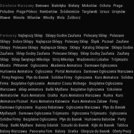
Dzielnice Warszawy:
Bemowo
:
Białołęka
:
Bielany
:
Mokotów
:
Ochota
:
Praga-
Południe
:
Praga-Północ
:
Rembertów
:
Śródmieście
:
Targówek
:
Ursus
:
Ursynów
:
Wawer
:
Wesoła
:
Wilanów
:
Włochy
:
Wola
:
Żoliborz
Partnerzy:
Najlepszy Sklep
:
Sklepy Godne Zaufania
:
Polecany Sklep
:
Polecane
Sklepy
:
Dobre Sklepy
:
Najlepsze Sklepy
:
Polecany Sklep
:
Śląsk
:
Poznań
:
Zaufane
Sklepy
:
Polecane Sklepy
:
Najlepsze Sklepy
:
Sklepy
:
Katalog Sklepów
:
Sklepy Godne
Zaufania
:
Sklep Godny Zaufania
:
Polecane Sklepy
:
Sklep Godny Zaufania
:
Zaufany
Sklep
:
Sklep Świętego Mikołaja
:
Strój Mikołaja
:
Wiadomości Lokalne
:
Trójmiasto
:
Miasto
:
PINternet
:
Ogłoszenia
:
Akademia Animatora
:
Darmowe Ogłoszenia
:
Hurtownia Animatora
:
Ogłoszenia
:
Portal Animatora
:
Darmowe Ogłoszenia Warszawa
:
Firmy Regionu
:
Płyn do Baniek
:
Solidne Firmy
:
Ogłoszenia
:
Kurs Animatora
:
Solidna
Firma
:
Bezpłatne Ogłoszenia
:
Animator Czasu Wolnego
:
Bezpłatne Ogłoszenia
Warszawa
:
sklep animatora
:
Bańki Mydlane
:
Bezpłatne Ogłoszenia
:
Szkolenie
Animatorów
:
Kurs Animatora
:
Gratka
:
Kurs Animatora Warszawa
:
Rumia
:
Kurs
Animatora Poznań
:
Kurs Animatora Katowice
:
Kurs Animatora Zabaw
:
Firmy
:
Darmowe Ogłoszenia
:
Kupony Rabatowe
:
Ogłoszenia Warszawa
:
Płyn do Baniek
Mydlanych
:
Darmowe Ogłoszenia Trójmiasto
:
Ogłoszenia Trójmiasto
:
Ogłoszenia
:
Solidne Firmy
:
Bezpłatne Ogłoszenia
:
Płyn do Baniek
:
Hurtownia Balonów
:
Party
Shop
:
Bańki Mydlane
:
Balony Gdańsk
:
Sznurki do Baniek
:
Kijki do Baniek
:
Tablica
:
Balony Warszawa
:
Panorama Firm
:
Balony
:
Gratka
:
Obręcze do Baniek
:
Oferty Pracy
: