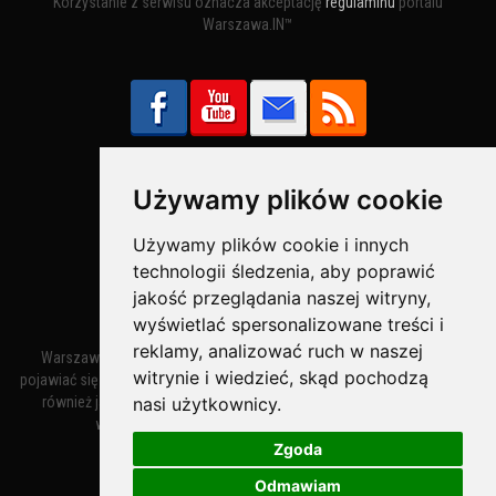
Korzystanie z serwisu oznacza akceptację
regulaminu
portalu
Warszawa.IN™
Używamy plików cookie
Bezpieczne Płatności obsługuje:
Używamy plików cookie i innych
technologii śledzenia, aby poprawić
jakość przeglądania naszej witryny,
wyświetlać spersonalizowane treści i
reklamy, analizować ruch w naszej
Warszawa – miasto stołeczne Warszawa. Nazwa miasta zaczęła
witrynie i wiedzieć, skąd pochodzą
pojawiać się w dokumentach w XIV wieku jako Warszewa, a od XV wieku
nasi użytkownicy.
również jako Warszowa. Zmiana nazwy na Warszawa w XV wieku
wynikała z mazowieckiej wymowy dialektycznej.
Zgoda
Odmawiam