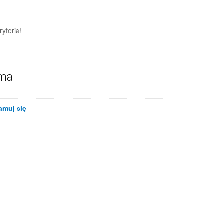
yteria!
ama
amuj się