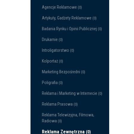
Agencje Reklamowe
(0)
Artykuły, Gadżety Reklamowe
(0)
Badania Rynku i Opinii Publicznej
(0)
Drukarnie
(0)
Introligatorstwo
(0)
Kolportaż
(0)
Marketing Bezpośredni
(0)
Poligrafia
(0)
Reklama i Marketing w Internecie
(0)
Reklama Prasowa
(0)
Reklama Telewizyjna, Filmowa,
Radiowa
(0)
Reklama Zewnętrzna
(0)