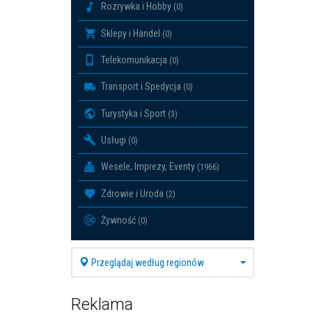
Rozrywka i Hobby
(0)
Sklepy i Handel
(0)
Telekomunikacja
(0)
Transport i Spedycja
(0)
Turystyka i Sport
(3)
Usługi
(0)
Wesele, Imprezy, Eventy
(1966)
Zdrowie i Uroda
(2)
Żywność
(0)
Przeglądaj według regionów
Reklama