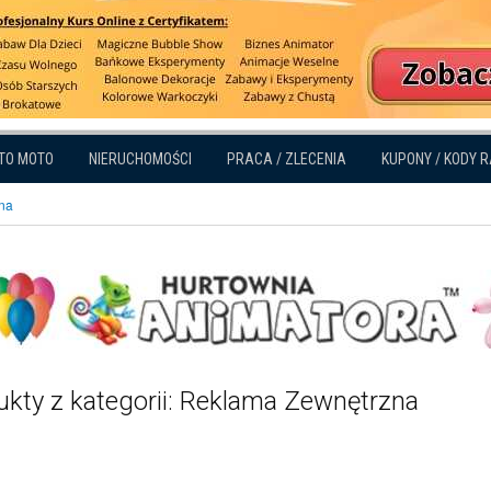
TO MOTO
NIERUCHOMOŚCI
PRACA / ZLECENIA
KUPONY / KODY 
na
ukty z kategorii: Reklama Zewnętrzna