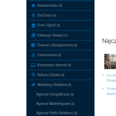
Budownictwo
(0)
Dla Dzieci
(0)
Dom i Ogród
(0)
Edukacja i Nauka
(21)
Najcz
Finanse i Ubezpieczenia
(0)
Gastronomia
(0)
Komputery i internet
(0)
Kultura i Sztuka
Co rob
(0)
Chopin
Marketing i Reklama
(0)
70 mie
dziel
Agencje Fotograficzne
(0)
Agencje Marketingowe
(0)
Agencje Public Relations
(0)