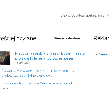
Brak produktów spełniających kr
ęściej czytane
Rekl
Więcej aktualności...
Pracownia rzeźbiarska przy Bugaj – miasto
»
Zarekl
promuje kolejne artystyczne atelier
12.06.2023
ić w Warszawie w weekend 4-6 lipca 2026? Koncerty
owskie, jazz, sport i kino plenerowe
jsc, które warto zobaczyć w Warszawie – przewodnik po
nicach