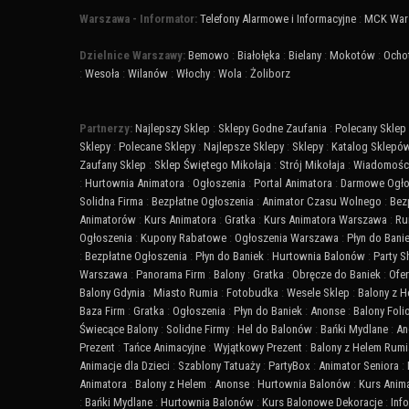
Warszawa - Informator:
Telefony Alarmowe i Informacyjne
:
MCK War
Dzielnice Warszawy:
Bemowo
:
Białołęka
:
Bielany
:
Mokotów
:
Ocho
:
Wesoła
:
Wilanów
:
Włochy
:
Wola
:
Żoliborz
Partnerzy:
Najlepszy Sklep
:
Sklepy Godne Zaufania
:
Polecany Sklep
Sklepy
:
Polecane Sklepy
:
Najlepsze Sklepy
:
Sklepy
:
Katalog Sklepó
Zaufany Sklep
:
Sklep Świętego Mikołaja
:
Strój Mikołaja
:
Wiadomości
:
Hurtownia Animatora
:
Ogłoszenia
:
Portal Animatora
:
Darmowe Ogło
Solidna Firma
:
Bezpłatne Ogłoszenia
:
Animator Czasu Wolnego
:
Bez
Animatorów
:
Kurs Animatora
:
Gratka
:
Kurs Animatora Warszawa
:
Ru
Ogłoszenia
:
Kupony Rabatowe
:
Ogłoszenia Warszawa
:
Płyn do Bani
:
Bezpłatne Ogłoszenia
:
Płyn do Baniek
:
Hurtownia Balonów
:
Party 
Warszawa
:
Panorama Firm
:
Balony
:
Gratka
:
Obręcze do Baniek
:
Ofer
Balony Gdynia
:
Miasto Rumia
:
Fotobudka
:
Wesele Sklep
:
Balony z 
Baza Firm
:
Gratka
:
Ogłoszenia
:
Płyn do Baniek
:
Anonse
:
Balony Fol
Świecące Balony
:
Solidne Firmy
:
Hel do Balonów
:
Bańki Mydlane
:
An
Prezent
:
Tańce Animacyjne
:
Wyjątkowy Prezent
:
Balony z Helem Rumi
Animacje dla Dzieci
:
Szablony Tatuaży
:
PartyBox
:
Animator Seniora
:
Animatora
:
Balony z Helem
:
Anonse
:
Hurtownia Balonów
:
Kurs Anim
:
Bańki Mydlane
:
Hurtownia Balonów
:
Kurs Balonowe Dekoracje
:
Inf