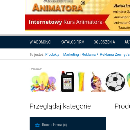
WIADOMOŚCI
KATALOG FIRM
OGŁOSZENIA
AU
Tu jesteś:
Produkty
Marketing i Reklama
Reklama Zewnętrz
Reklama:
Przeglądaj kategorie
Prod
Biuro i Firma
(0)