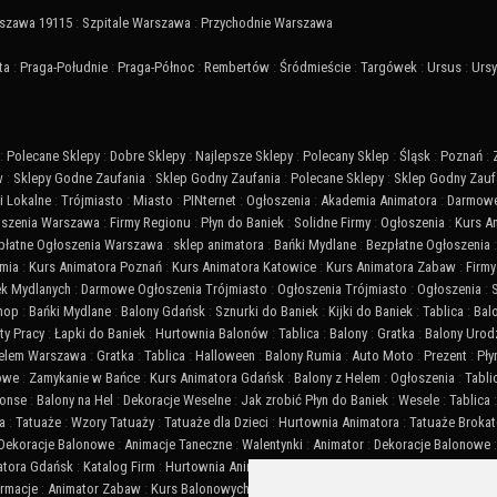
szawa 19115
:
Szpitale Warszawa
:
Przychodnie Warszawa
ta
:
Praga-Południe
:
Praga-Północ
:
Rembertów
:
Śródmieście
:
Targówek
:
Ursus
:
Urs
:
Polecane Sklepy
:
Dobre Sklepy
:
Najlepsze Sklepy
:
Polecany Sklep
:
Śląsk
:
Poznań
:
w
:
Sklepy Godne Zaufania
:
Sklep Godny Zaufania
:
Polecane Sklepy
:
Sklep Godny Zauf
 Lokalne
:
Trójmiasto
:
Miasto
:
PINternet
:
Ogłoszenia
:
Akademia Animatora
:
Darmowe
szenia Warszawa
:
Firmy Regionu
:
Płyn do Baniek
:
Solidne Firmy
:
Ogłoszenia
:
Kurs A
płatne Ogłoszenia Warszawa
:
sklep animatora
:
Bańki Mydlane
:
Bezpłatne Ogłoszenia
mia
:
Kurs Animatora Poznań
:
Kurs Animatora Katowice
:
Kurs Animatora Zabaw
:
Firmy
ek Mydlanych
:
Darmowe Ogłoszenia Trójmiasto
:
Ogłoszenia Trójmiasto
:
Ogłoszenia
:
Shop
:
Bańki Mydlane
:
Balony Gdańsk
:
Sznurki do Baniek
:
Kijki do Baniek
:
Tablica
:
Bal
ty Pracy
:
Łapki do Baniek
:
Hurtownia Balonów
:
Tablica
:
Balony
:
Gratka
:
Balony Urod
Helem Warszawa
:
Gratka
:
Tablica
:
Halloween
:
Balony Rumia
:
Auto Moto
:
Prezent
:
Pły
iowe
:
Zamykanie w Bańce
:
Kurs Animatora Gdańsk
:
Balony z Helem
:
Ogłoszenia
:
Tabli
onse
:
Balony na Hel
:
Dekoracje Weselne
:
Jak zrobić Płyn do Baniek
:
Wesele
:
Tablica
a
:
Tatuaże
:
Wzory Tatuaży
:
Tatuaże dla Dzieci
:
Hurtownia Animatora
:
Tatuaże Broka
Dekoracje Balonowe
:
Animacje Taneczne
:
Walentynki
:
Animator
:
Dekoracje Balonowe
atora Gdańsk
:
Katalog Firm
:
Hurtownia Animatora
:
Balony
:
Akademia Animatora
:
Balo
ormacje
:
Animator Zabaw
:
Kurs Balonowych Dekoracji
:
SEO
:
Animator Czasu Wolnego