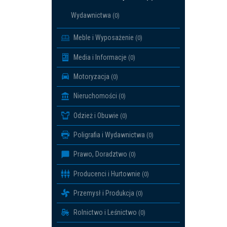
Wydawnictwa
(0)
Meble i Wyposażenie
(0)
Media i Informacje
(0)
Motoryzacja
(0)
Nieruchomości
(0)
Odzież i Obuwie
(0)
Poligrafia i Wydawnictwa
(0)
Prawo, Doradztwo
(0)
Producenci i Hurtownie
(0)
Przemysł i Produkcja
(0)
Rolnictwo i Leśnictwo
(0)