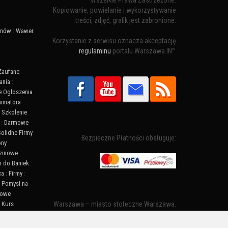
Wszelkie Prawa Zastrzeżone.
Kopiowanie, powielanie i wykorzystywanie
treści, zdjęć, grafik jest zabronione.
ynów
:
Wawer
Korzystanie z serwisu oznacza akceptację
regulaminu
portalu Warszawa.IN™
Zaufane
ania
:
 Ogłoszenia
nimatora
:
:
Szkolenie
:
Darmowe
Solidne Firmy
Bezpieczne Płatności obsługuje:
ony
zinowe
:
n do Baniek
:
ca
:
Firmy
:
:
Pomysł na
towe
:
:
Kurs
Warszawa – miasto stołeczne Warszawa.
ny Warszawa
Nazwa miasta zaczęła pojawiać się w
:
Informacje
dokumentach w XIV wieku jako Warszewa, a