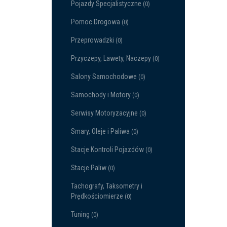
Pojazdy Specjalistyczne
(0)
Pomoc Drogowa
(0)
Przeprowadzki
(0)
Przyczepy, Lawety, Naczepy
(0)
Salony Samochodowe
(0)
Samochody i Motory
(0)
Serwisy Motoryzacyjne
(0)
Smary, Oleje i Paliwa
(0)
Stacje Kontroli Pojazdów
(0)
Stacje Paliw
(0)
Tachografy, Taksometry i
Prędkościomierze
(0)
Tuning
(0)