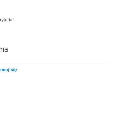
yteria!
ama
amuj się