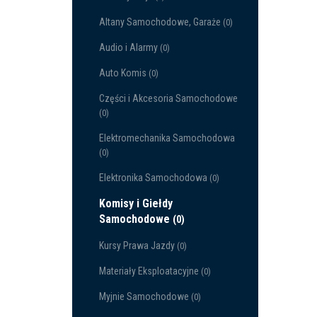
Altany Samochodowe, Garaże
(0)
Audio i Alarmy
(0)
Auto Komis
(0)
Części i Akcesoria Samochodowe
(0)
Elektromechanika Samochodowa
(0)
Elektronika Samochodowa
(0)
Komisy i Giełdy
Samochodowe
(0)
Kursy Prawa Jazdy
(0)
Materiały Eksploatacyjne
(0)
Myjnie Samochodowe
(0)