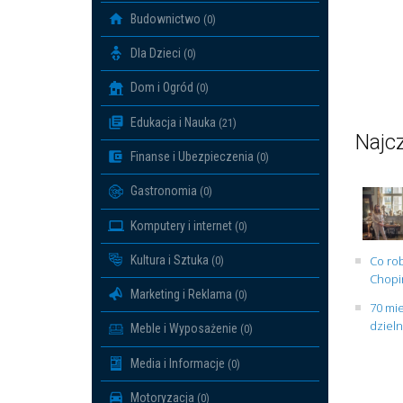
Budownictwo
(0)
Dla Dzieci
(0)
Dom i Ogród
(0)
Edukacja i Nauka
(21)
Najcz
Finanse i Ubezpieczenia
(0)
Gastronomia
(0)
Komputery i internet
(0)
Kultura i Sztuka
Co rob
(0)
Chopin
Marketing i Reklama
(0)
70 mie
dziel
Meble i Wyposażenie
(0)
Media i Informacje
(0)
Motoryzacja
(0)