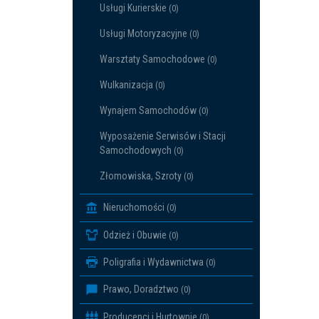
Usługi Kurierskie
(0)
Usługi Motoryzacyjne
(0)
Warsztaty Samochodowe
(0)
Wulkanizacja
(0)
Wynajem Samochodów
(0)
Wyposażenie Serwisów i Stacji
Samochodowych
(0)
Złomowiska, Szroty
(0)
Nieruchomości
(0)
Odzież i Obuwie
(0)
Poligrafia i Wydawnictwa
(0)
Prawo, Doradztwo
(0)
Producenci i Hurtownie
(0)