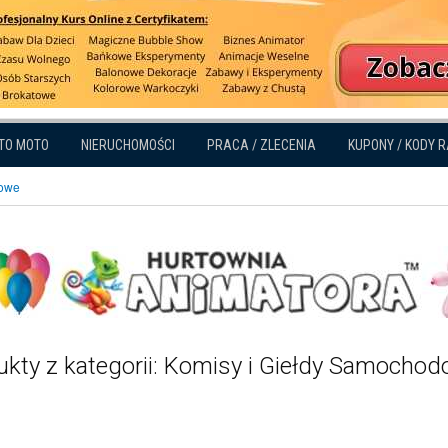
TO MOTO
NIERUCHOMOŚCI
PRACA / ZLECENIA
KUPONY / KODY 
dowe
ukty z kategorii: Komisy i Giełdy Samocho