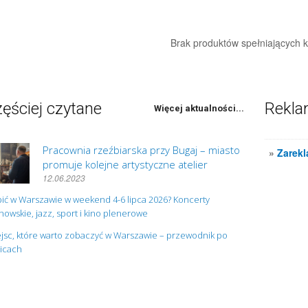
Brak produktów spełniających kr
ęściej czytane
Rekl
Więcej aktualności...
Pracownia rzeźbiarska przy Bugaj – miasto
»
Zarekl
promuje kolejne artystyczne atelier
12.06.2023
ić w Warszawie w weekend 4-6 lipca 2026? Koncerty
owskie, jazz, sport i kino plenerowe
jsc, które warto zobaczyć w Warszawie – przewodnik po
nicach