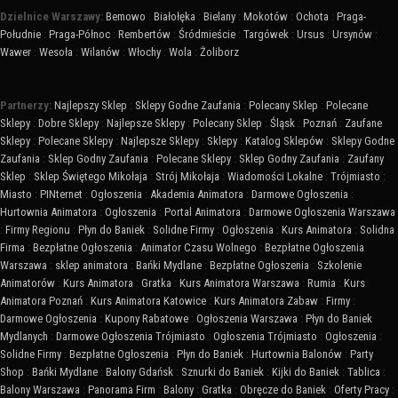
Dzielnice Warszawy:
Bemowo
:
Białołęka
:
Bielany
:
Mokotów
:
Ochota
:
Praga-
Południe
:
Praga-Północ
:
Rembertów
:
Śródmieście
:
Targówek
:
Ursus
:
Ursynów
:
Wawer
:
Wesoła
:
Wilanów
:
Włochy
:
Wola
:
Żoliborz
Partnerzy:
Najlepszy Sklep
:
Sklepy Godne Zaufania
:
Polecany Sklep
:
Polecane
Sklepy
:
Dobre Sklepy
:
Najlepsze Sklepy
:
Polecany Sklep
:
Śląsk
:
Poznań
:
Zaufane
Sklepy
:
Polecane Sklepy
:
Najlepsze Sklepy
:
Sklepy
:
Katalog Sklepów
:
Sklepy Godne
Zaufania
:
Sklep Godny Zaufania
:
Polecane Sklepy
:
Sklep Godny Zaufania
:
Zaufany
Sklep
:
Sklep Świętego Mikołaja
:
Strój Mikołaja
:
Wiadomości Lokalne
:
Trójmiasto
:
Miasto
:
PINternet
:
Ogłoszenia
:
Akademia Animatora
:
Darmowe Ogłoszenia
:
Hurtownia Animatora
:
Ogłoszenia
:
Portal Animatora
:
Darmowe Ogłoszenia Warszawa
:
Firmy Regionu
:
Płyn do Baniek
:
Solidne Firmy
:
Ogłoszenia
:
Kurs Animatora
:
Solidna
Firma
:
Bezpłatne Ogłoszenia
:
Animator Czasu Wolnego
:
Bezpłatne Ogłoszenia
Warszawa
:
sklep animatora
:
Bańki Mydlane
:
Bezpłatne Ogłoszenia
:
Szkolenie
Animatorów
:
Kurs Animatora
:
Gratka
:
Kurs Animatora Warszawa
:
Rumia
:
Kurs
Animatora Poznań
:
Kurs Animatora Katowice
:
Kurs Animatora Zabaw
:
Firmy
:
Darmowe Ogłoszenia
:
Kupony Rabatowe
:
Ogłoszenia Warszawa
:
Płyn do Baniek
Mydlanych
:
Darmowe Ogłoszenia Trójmiasto
:
Ogłoszenia Trójmiasto
:
Ogłoszenia
:
Solidne Firmy
:
Bezpłatne Ogłoszenia
:
Płyn do Baniek
:
Hurtownia Balonów
:
Party
Shop
:
Bańki Mydlane
:
Balony Gdańsk
:
Sznurki do Baniek
:
Kijki do Baniek
:
Tablica
:
Balony Warszawa
:
Panorama Firm
:
Balony
:
Gratka
:
Obręcze do Baniek
:
Oferty Pracy
: