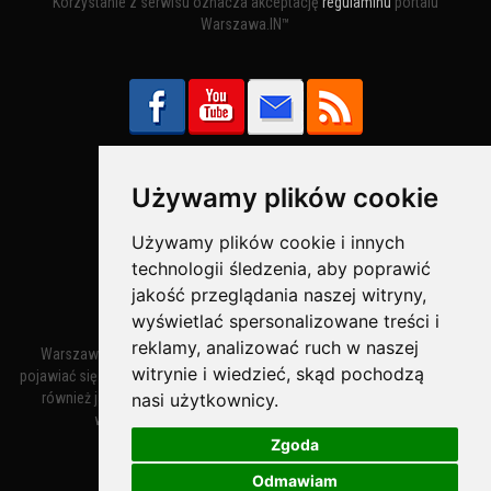
Korzystanie z serwisu oznacza akceptację
regulaminu
portalu
Warszawa.IN™
Używamy plików cookie
Bezpieczne Płatności obsługuje:
Używamy plików cookie i innych
technologii śledzenia, aby poprawić
jakość przeglądania naszej witryny,
wyświetlać spersonalizowane treści i
reklamy, analizować ruch w naszej
Warszawa – miasto stołeczne Warszawa. Nazwa miasta zaczęła
witrynie i wiedzieć, skąd pochodzą
pojawiać się w dokumentach w XIV wieku jako Warszewa, a od XV wieku
nasi użytkownicy.
również jako Warszowa. Zmiana nazwy na Warszawa w XV wieku
wynikała z mazowieckiej wymowy dialektycznej.
Zgoda
Odmawiam