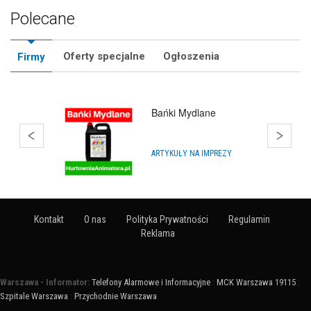
Polecane
Oferty specjalne
Ogłoszenia
Firmy
Bańki Mydlane
ARTYKUŁY NA IMPREZY
Kontakt
O nas
Polityka Prywatności
Regulamin
Reklama
Warszawa - Informator:
Telefony Alarmowe i Informacyjne
:
MCK Warszawa 19115
:
Szpitale Warszawa
:
Przychodnie Warszawa