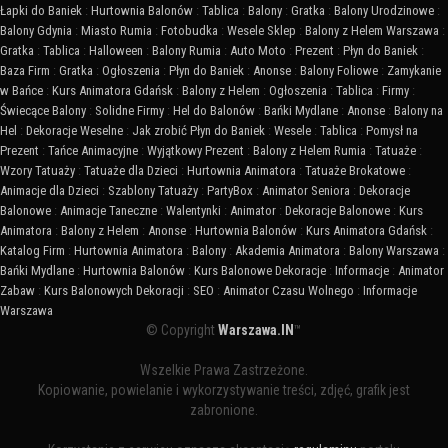
Łapki do Baniek
:
Hurtownia Balonów
:
Tablica
:
Balony
:
Gratka
:
Balony Urodzinowe
:
Balony Gdynia
:
Miasto Rumia
:
Fotobudka
:
Wesele Sklep
:
Balony z Helem Warszawa
:
Gratka
:
Tablica
:
Halloween
:
Balony Rumia
:
Auto Moto
:
Prezent
:
Płyn do Baniek
:
Baza Firm
:
Gratka
:
Ogłoszenia
:
Płyn do Baniek
:
Anonse
:
Balony Foliowe
:
Zamykanie
w Bańce
:
Kurs Animatora Gdańsk
:
Balony z Helem
:
Ogłoszenia
:
Tablica
:
Firmy
:
Świecące Balony
:
Solidne Firmy
:
Hel do Balonów
:
Bańki Mydlane
:
Anonse
:
Balony na
Hel
:
Dekoracje Weselne
:
Jak zrobić Płyn do Baniek
:
Wesele
:
Tablica
:
Pomysł na
Prezent
:
Tańce Animacyjne
:
Wyjątkowy Prezent
:
Balony z Helem Rumia
:
Tatuaże
:
Wzory Tatuaży
:
Tatuaże dla Dzieci
:
Hurtownia Animatora
:
Tatuaże Brokatowe
:
Animacje dla Dzieci
:
Szablony Tatuaży
:
PartyBox
:
Animator Seniora
:
Dekoracje
Balonowe
:
Animacje Taneczne
:
Walentynki
:
Animator
:
Dekoracje Balonowe
:
Kurs
Animatora
:
Balony z Helem
:
Anonse
:
Hurtownia Balonów
:
Kurs Animatora Gdańsk
:
Katalog Firm
:
Hurtownia Animatora
:
Balony
:
Akademia Animatora
:
Balony Warszawa
:
Bańki Mydlane
:
Hurtownia Balonów
:
Kurs Balonowe Dekoracje
:
Informacje
:
Animator
Zabaw
:
Kurs Balonowych Dekoracji
:
SEO
:
Animator Czasu Wolnego
:
Informacje
Warszawa
© Copyright
Warszawa.IN
™
Wszelkie Prawa Zastrzeżone.
Kopiowanie, powielanie i wykorzystywanie treści, zdjęć, grafik jest
zabronione.