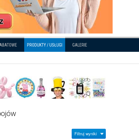
RABATOWE
PRODUKTY / USŁUGI
GALERIE
pojów
Filtruj wyniki