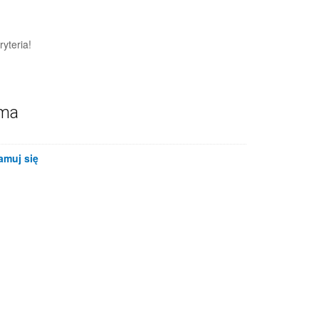
yteria!
ama
amuj się