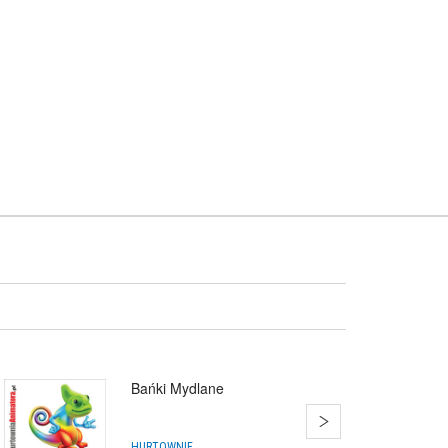
Bańki Mydlane
HURTOWNIE