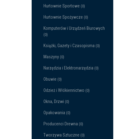
Hurtownie Sportowe
(0)
Hurtownie Spożywcze
(0)
Komputerów i Urządzeń Biurowych
(0)
Książki, Gazety i Czasopisma
(0)
Maszyny
(0)
Narzędzia i Elektronarzędzia
(0)
Obuwie
(0)
Odzież i Włókiennictwo
(0)
Okna, Drzwi
(0)
Opakowania
(0)
Producenci Drewna
(0)
Tworzywa Sztuczne
(0)