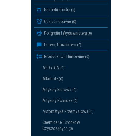
Nieruchomości
(0)
Odzież i Obuwie
(0)
Poligrafia i Wydawnictwa
(0)
Prawo, Doradztwo
(0)
Producenci i Hurtownie
(0)
AGD i RTV
(0)
Alkohole
(0)
Artykuły Biurowe
(0)
Artykuły Rolnicze
(0)
Automatyka Przemysłowa
(0)
Chemiczne i Środków
Czyszczących
(0)