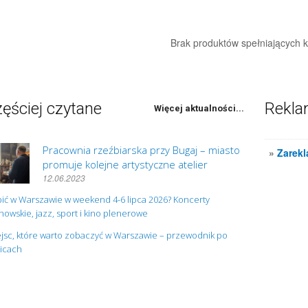
Brak produktów spełniających kr
ęściej czytane
Rekl
Więcej aktualności...
Pracownia rzeźbiarska przy Bugaj – miasto
»
Zarekl
promuje kolejne artystyczne atelier
12.06.2023
ić w Warszawie w weekend 4-6 lipca 2026? Koncerty
owskie, jazz, sport i kino plenerowe
jsc, które warto zobaczyć w Warszawie – przewodnik po
nicach