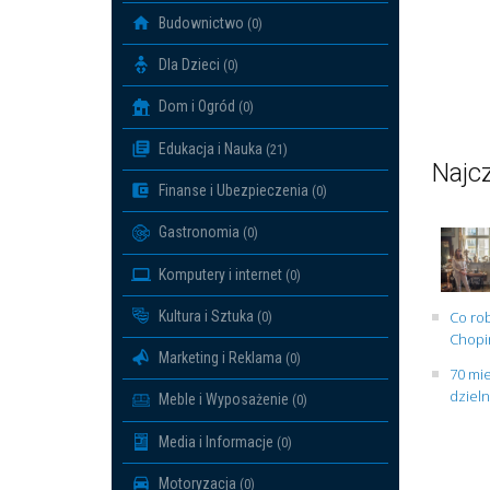
Budownictwo
(0)
Dla Dzieci
(0)
Dom i Ogród
(0)
Edukacja i Nauka
(21)
Najcz
Finanse i Ubezpieczenia
(0)
Gastronomia
(0)
Komputery i internet
(0)
Kultura i Sztuka
Co rob
(0)
Chopin
Marketing i Reklama
(0)
70 mie
dziel
Meble i Wyposażenie
(0)
Media i Informacje
(0)
Motoryzacja
(0)