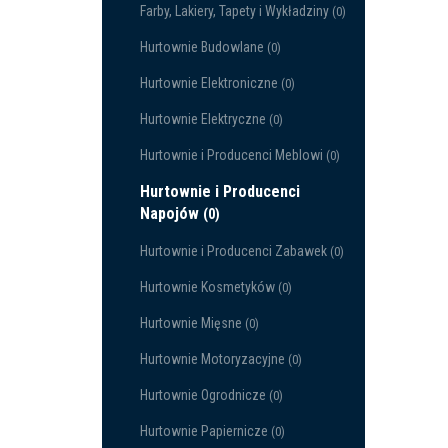
Farby, Lakiery, Tapety i Wykładziny
(0)
Hurtownie Budowlane
(0)
Hurtownie Elektroniczne
(0)
Hurtownie Elektryczne
(0)
Hurtownie i Producenci Meblowi
(0)
Hurtownie i Producenci
Napojów
(0)
Hurtownie i Producenci Zabawek
(0)
Hurtownie Kosmetyków
(0)
Hurtownie Mięsne
(0)
Hurtownie Motoryzacyjne
(0)
Hurtownie Ogrodnicze
(0)
Hurtownie Papiernicze
(0)