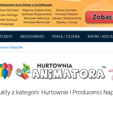
TO MOTO
NIERUCHOMOŚCI
PRACA / ZLECENIA
KUPONY / KODY 
oducenci Napojów
kty z kategorii: Hurtownie i Producenci Na