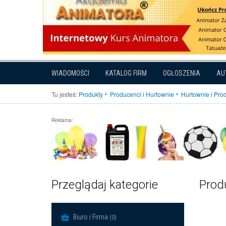
WIADOMOŚCI
KATALOG FIRM
OGŁOSZENIA
AU
Tu jesteś:
Produkty
Producenci i Hurtownie
Hurtownie i Pr
Reklama:
Przeglądaj kategorie
Produ
Biuro i Firma
(0)