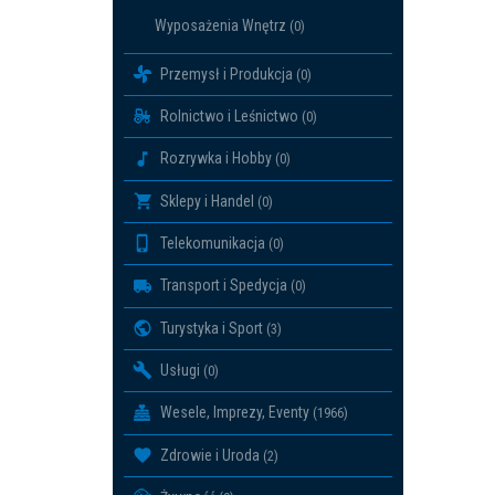
Wyposażenia Wnętrz
(0)
Przemysł i Produkcja
(0)
Rolnictwo i Leśnictwo
(0)
Rozrywka i Hobby
(0)
Sklepy i Handel
(0)
Telekomunikacja
(0)
Transport i Spedycja
(0)
Turystyka i Sport
(3)
Usługi
(0)
Wesele, Imprezy, Eventy
(1966)
Zdrowie i Uroda
(2)