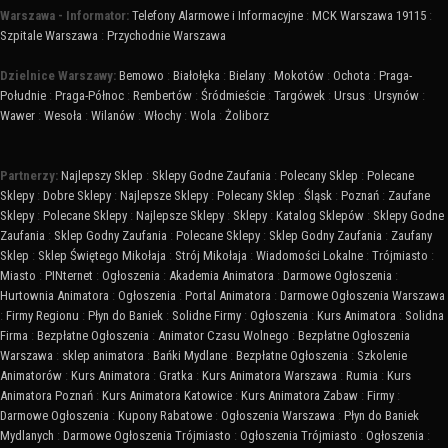
Warszawa - Informator:
Telefony Alarmowe i Informacyjne
:
MCK Warszawa 19115
:
Szpitale Warszawa
:
Przychodnie Warszawa
Dzielnice Warszawy:
Bemowo
:
Białołęka
:
Bielany
:
Mokotów
:
Ochota
:
Praga-
Południe
:
Praga-Północ
:
Rembertów
:
Śródmieście
:
Targówek
:
Ursus
:
Ursynów
:
Wawer
:
Wesoła
:
Wilanów
:
Włochy
:
Wola
:
Żoliborz
Partnerzy:
Najlepszy Sklep
:
Sklepy Godne Zaufania
:
Polecany Sklep
:
Polecane
Sklepy
:
Dobre Sklepy
:
Najlepsze Sklepy
:
Polecany Sklep
:
Śląsk
:
Poznań
:
Zaufane
Sklepy
:
Polecane Sklepy
:
Najlepsze Sklepy
:
Sklepy
:
Katalog Sklepów
:
Sklepy Godne
Zaufania
:
Sklep Godny Zaufania
:
Polecane Sklepy
:
Sklep Godny Zaufania
:
Zaufany
Sklep
:
Sklep Świętego Mikołaja
:
Strój Mikołaja
:
Wiadomości Lokalne
:
Trójmiasto
:
Miasto
:
PINternet
:
Ogłoszenia
:
Akademia Animatora
:
Darmowe Ogłoszenia
:
Hurtownia Animatora
:
Ogłoszenia
:
Portal Animatora
:
Darmowe Ogłoszenia Warszawa
:
Firmy Regionu
:
Płyn do Baniek
:
Solidne Firmy
:
Ogłoszenia
:
Kurs Animatora
:
Solidna
Firma
:
Bezpłatne Ogłoszenia
:
Animator Czasu Wolnego
:
Bezpłatne Ogłoszenia
Warszawa
:
sklep animatora
:
Bańki Mydlane
:
Bezpłatne Ogłoszenia
:
Szkolenie
Animatorów
:
Kurs Animatora
:
Gratka
:
Kurs Animatora Warszawa
:
Rumia
:
Kurs
Animatora Poznań
:
Kurs Animatora Katowice
:
Kurs Animatora Zabaw
:
Firmy
:
Darmowe Ogłoszenia
:
Kupony Rabatowe
:
Ogłoszenia Warszawa
:
Płyn do Baniek
Mydlanych
:
Darmowe Ogłoszenia Trójmiasto
:
Ogłoszenia Trójmiasto
:
Ogłoszenia
: