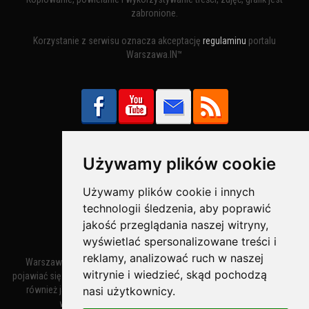
zabronione.
Korzystanie z serwisu oznacza akceptację
regulaminu
portalu
Warszawa.IN™
Używamy plików cookie
Bezpieczne Płatności obsługuje:
Używamy plików cookie i innych
technologii śledzenia, aby poprawić
jakość przeglądania naszej witryny,
wyświetlać spersonalizowane treści i
reklamy, analizować ruch w naszej
Warszawa – miasto stołeczne Warszawa. Nazwa miasta zaczęła
witrynie i wiedzieć, skąd pochodzą
pojawiać się w dokumentach w XIV wieku jako Warszewa, a od XV wieku
nasi użytkownicy.
również jako Warszowa. Zmiana nazwy na Warszawa w XV wieku
wynikała z mazowieckiej wymowy dialektycznej.