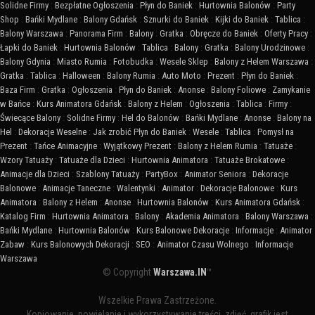
Solidne Firmy
:
Bezpłatne Ogłoszenia
:
Płyn do Baniek
:
Hurtownia Balonów
:
Party
Shop
:
Bańki Mydlane
:
Balony Gdańsk
:
Sznurki do Baniek
:
Kijki do Baniek
:
Tablica
:
Balony Warszawa
:
Panorama Firm
:
Balony
:
Gratka
:
Obręcze do Baniek
:
Oferty Pracy
:
Łapki do Baniek
:
Hurtownia Balonów
:
Tablica
:
Balony
:
Gratka
:
Balony Urodzinowe
:
Balony Gdynia
:
Miasto Rumia
:
Fotobudka
:
Wesele Sklep
:
Balony z Helem Warszawa
:
Gratka
:
Tablica
:
Halloween
:
Balony Rumia
:
Auto Moto
:
Prezent
:
Płyn do Baniek
:
Baza Firm
:
Gratka
:
Ogłoszenia
:
Płyn do Baniek
:
Anonse
:
Balony Foliowe
:
Zamykanie
w Bańce
:
Kurs Animatora Gdańsk
:
Balony z Helem
:
Ogłoszenia
:
Tablica
:
Firmy
:
Świecące Balony
:
Solidne Firmy
:
Hel do Balonów
:
Bańki Mydlane
:
Anonse
:
Balony na
Hel
:
Dekoracje Weselne
:
Jak zrobić Płyn do Baniek
:
Wesele
:
Tablica
:
Pomysł na
Prezent
:
Tańce Animacyjne
:
Wyjątkowy Prezent
:
Balony z Helem Rumia
:
Tatuaże
:
Wzory Tatuaży
:
Tatuaże dla Dzieci
:
Hurtownia Animatora
:
Tatuaże Brokatowe
:
Animacje dla Dzieci
:
Szablony Tatuaży
:
PartyBox
:
Animator Seniora
:
Dekoracje
Balonowe
:
Animacje Taneczne
:
Walentynki
:
Animator
:
Dekoracje Balonowe
:
Kurs
Animatora
:
Balony z Helem
:
Anonse
:
Hurtownia Balonów
:
Kurs Animatora Gdańsk
:
Katalog Firm
:
Hurtownia Animatora
:
Balony
:
Akademia Animatora
:
Balony Warszawa
:
Bańki Mydlane
:
Hurtownia Balonów
:
Kurs Balonowe Dekoracje
:
Informacje
:
Animator
Zabaw
:
Kurs Balonowych Dekoracji
:
SEO
:
Animator Czasu Wolnego
:
Informacje
Warszawa
© Copyright
Warszawa.IN
™
Wszelkie Prawa Zastrzeżone.
Kopiowanie, powielanie i wykorzystywanie treści, zdjęć, grafik jest