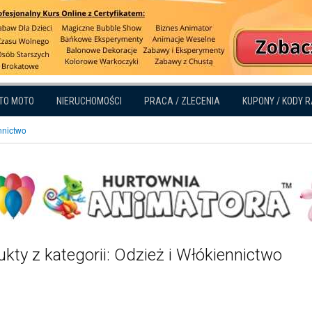
TO MOTO
NIERUCHOMOŚCI
PRACA / ZLECENIA
KUPONY / KODY 
nnictwo
kty z kategorii: Odzież i Włókiennictwo