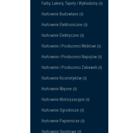
Farby, Lakiery, Tapety i Wykładziny
(0)
Hurtownie Budowlane
(0)
Hurtownie Elektroniczne
(0)
Hurtownie Elektryczne
(0)
Hurtownie i Producenci Meblowi
(0)
Hurtownie i Producenci Napojów
(0)
Hurtownie i Producenci Zabawek
(0)
Hurtownie Kosmetyków
(0)
Hurtownie Mięsne
(0)
Hurtownie Motoryzacyjne
(0)
Hurtownie Ogrodnicze
(0)
Hurtownie Papiernicze
(0)
Hurtownie Sportowe
(0)