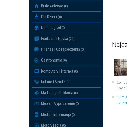
Budownictwo
(0)
Dla Dzieci
(0)
Dom i Ogród
(0)
Edukacja i Nauka
(21)
Najcz
Finanse i Ubezpieczenia
(0)
Gastronomia
(0)
Komputery i internet
(0)
Kultura i Sztuka
Co rob
(0)
Chopin
Marketing i Reklama
(0)
70 mie
dziel
Meble i Wyposażenie
(0)
Media i Informacje
(0)
Motoryzacja
(0)