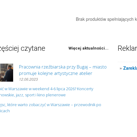
Brak produktów spełniających kr
ęściej czytane
Rekl
Więcej aktualności...
Pracownia rzeźbiarska przy Bugaj – miasto
»
Zarekl
promuje kolejne artystyczne atelier
12.06.2023
ić w Warszawie w weekend 4-6 lipca 2026? Koncerty
owskie, jazz, sport i kino plenerowe
jsc, które warto zobaczyć w Warszawie – przewodnik po
nicach