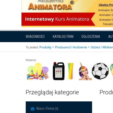
WIADOMOŚCI
KATALOG FIRM
OGŁOSZENIA
AU
Tu jesteś:
Produkty
Producenci i Hurtownie
Odzież i Włókie
Reklama:
Przeglądaj kategorie
Produ
Biuro i Firma
(0)