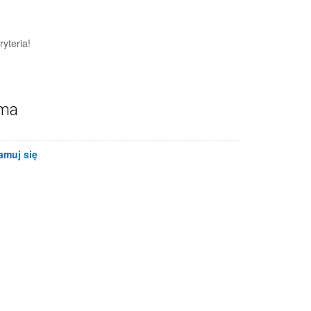
yteria!
ama
amuj się