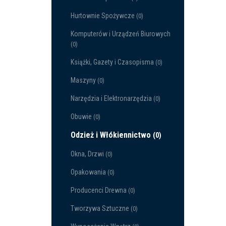
Hurtownie Spożywcze
(0)
Komputerów i Urządzeń Biurowych
(0)
Książki, Gazety i Czasopisma
(0)
Maszyny
(0)
Narzędzia i Elektronarzędzia
(0)
Obuwie
(0)
Odzież i Włókiennictwo
(0)
Okna, Drzwi
(0)
Opakowania
(0)
Producenci Drewna
(0)
Tworzywa Sztuczne
(0)