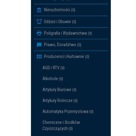
Nieruchomości
(0)
Odzież i Obuwie
(0)
Poligrafia i Wydawnictwa
(0)
Prawo, Doradztwo
(0)
Producenci i Hurtownie
(0)
AGD i RTV
(0)
Alkohole
(0)
Artykuły Biurowe
(0)
Artykuły Rolnicze
(0)
Automatyka Przemysłowa
(0)
Chemiczne i Środków
Czyszczących
(0)