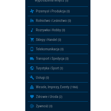
Wyposażenia Wnętrz
(0)
Przemysł i Produkcja
(0)
Rolnictwo i Leśnictwo
(0)
Rozrywka i Hobby
(0)
Sklepy i Handel
(0)
Telekomunikacja
(0)
Transport i Spedycja
(0)
Turystyka i Sport
(3)
Usługi
(0)
Wesele, Imprezy, Eventy
(1966)
Zdrowie i Uroda
(2)
Żywność
(0)