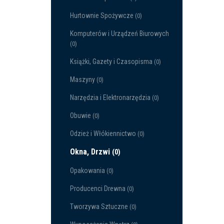
Hurtownie Spożywcze
(0)
Komputerów i Urządzeń Biurowych
(0)
Książki, Gazety i Czasopisma
(0)
Maszyny
(0)
Narzędzia i Elektronarzędzia
(0)
Obuwie
(0)
Odzież i Włókiennictwo
(0)
Okna, Drzwi
(0)
Opakowania
(0)
Producenci Drewna
(0)
Tworzywa Sztuczne
(0)