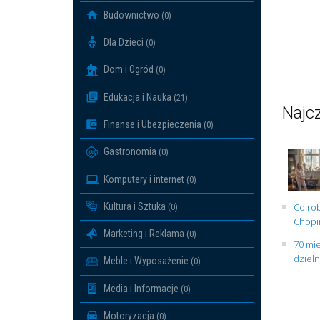
Budownictwo
(0)
Dla Dzieci
(0)
Dom i Ogród
(0)
Edukacja i Nauka
(21)
Najcz
Finanse i Ubezpieczenia
(0)
Gastronomia
(0)
Komputery i internet
(0)
Kultura i Sztuka
Co rob
(0)
Chopin
Marketing i Reklama
(0)
70 mie
dziel
Meble i Wyposażenie
(0)
Media i Informacje
(0)
Motoryzacja
(0)