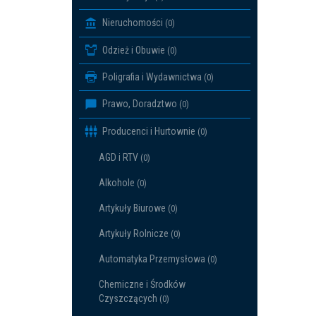
Nieruchomości
(0)
Odzież i Obuwie
(0)
Poligrafia i Wydawnictwa
(0)
Prawo, Doradztwo
(0)
Producenci i Hurtownie
(0)
AGD i RTV
(0)
Alkohole
(0)
Artykuły Biurowe
(0)
Artykuły Rolnicze
(0)
Automatyka Przemysłowa
(0)
Chemiczne i Środków
Czyszczących
(0)