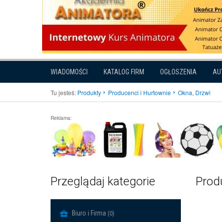
WIADOMOŚCI
KATALOG FIRM
OGŁOSZENIA
AU
Tu jesteś:
Produkty
Producenci i Hurtownie
Okna, Drzwi
Reklama:
Przeglądaj kategorie
Produ
Biuro i Firma
(0)