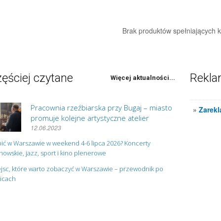
Brak produktów spełniających kr
ęściej czytane
Rekl
Więcej aktualności...
Pracownia rzeźbiarska przy Bugaj – miasto
»
Zarekl
promuje kolejne artystyczne atelier
12.06.2023
ić w Warszawie w weekend 4-6 lipca 2026? Koncerty
owskie, jazz, sport i kino plenerowe
jsc, które warto zobaczyć w Warszawie – przewodnik po
nicach