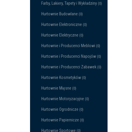
Farby, Lakiery, Tapety i Wykładziny
(0)
Hurtownie Budowlane
(0)
Hurtownie Elektroniczne
(0)
Hurtownie Elektryczne
(0)
Hurtownie i Producenci Meblowi
(0)
Hurtownie i Producenci Napojów
(0)
Hurtownie i Producenci Zabawek
(0)
Hurtownie Kosmetyków
(0)
Hurtownie Mięsne
(0)
Hurtownie Motoryzacyjne
(0)
Hurtownie Ogrodnicze
(0)
Hurtownie Papiernicze
(0)
Hurtownie Sportowe
(0)