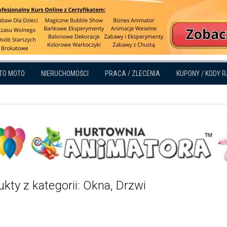
TO MOTO
NIERUCHOMOŚCI
PRACA / ZLECENIA
KUPONY / KODY 
kty z kategorii: Okna, Drzwi