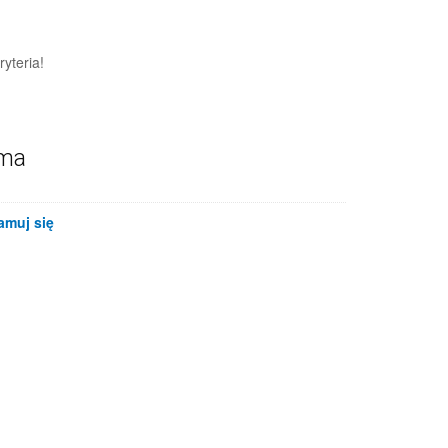
yteria!
ama
amuj się