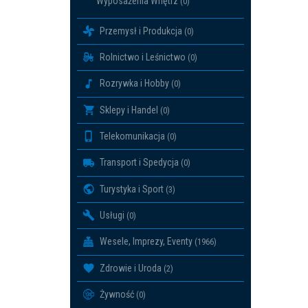
Wyposażenia Wnętrz
(0)
Przemysł i Produkcja
(0)
Rolnictwo i Leśnictwo
(0)
Rozrywka i Hobby
(0)
Sklepy i Handel
(0)
Telekomunikacja
(0)
Transport i Spedycja
(0)
Turystyka i Sport
(3)
Usługi
(0)
Wesele, Imprezy, Eventy
(1966)
Zdrowie i Uroda
(2)
Żywność
(0)