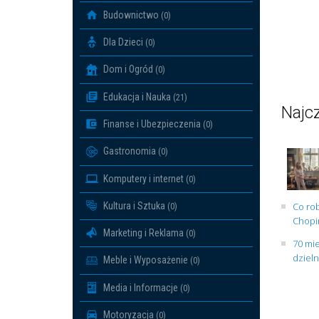
Budownictwo
(0)
Dla Dzieci
(0)
Dom i Ogród
(0)
Edukacja i Nauka
(21)
Najcz
Finanse i Ubezpieczenia
(0)
Gastronomia
(0)
Komputery i internet
(0)
Kultura i Sztuka
Co rob
(0)
Chopin
Marketing i Reklama
(0)
70 mie
dziel
Meble i Wyposażenie
(0)
Media i Informacje
(0)
Motoryzacja
(0)