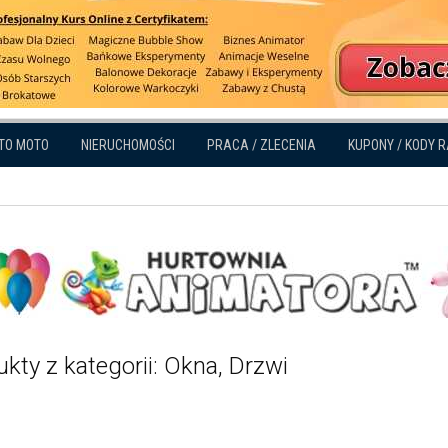
TO MOTO
NIERUCHOMOŚCI
PRACA / ZLECENIA
KUPONY / KODY 
kty z kategorii: Okna, Drzwi