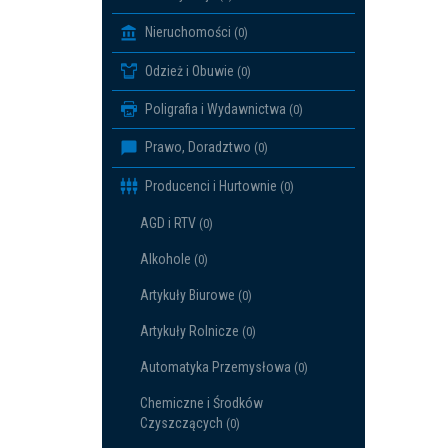
Nieruchomości
(0)
Odzież i Obuwie
(0)
Poligrafia i Wydawnictwa
(0)
Prawo, Doradztwo
(0)
Producenci i Hurtownie
(0)
AGD i RTV
(0)
Alkohole
(0)
Artykuły Biurowe
(0)
Artykuły Rolnicze
(0)
Automatyka Przemysłowa
(0)
Chemiczne i Środków
Czyszczących
(0)