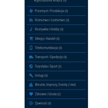
Wyposażenia Wnętrz
(0)
Przemysł i Produkcja
(0)
Rolnictwo i Leśnictwo
(0)
Rozrywka i Hobby
(0)
Sklepy i Handel
(0)
Telekomunikacja
(0)
Transport i Spedycja
(0)
Turystyka i Sport
(3)
Usługi
(0)
Wesele, Imprezy, Eventy
(1966)
Zdrowie i Uroda
(2)
Żywność
(0)