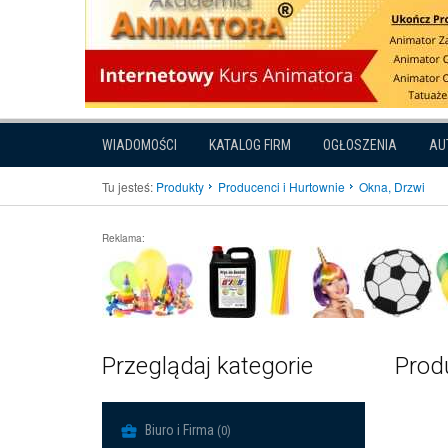
WIADOMOŚCI
KATALOG FIRM
OGŁOSZENIA
AU
Tu jesteś:
Produkty
Producenci i Hurtownie
Okna, Drzwi
Reklama:
Przeglądaj kategorie
Produ
Biuro i Firma
(0)