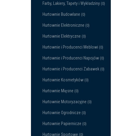
Farby, Lakiery, Tapety i Wykładziny
(0)
Hurtownie Budowlane
(0)
Hurtownie Elektroniczne
(0)
Hurtownie Elektryczne
(0)
Hurtownie i Producenci Meblowi
(0)
Hurtownie i Producenci Napojów
(0)
Hurtownie i Producenci Zabawek
(0)
Hurtownie Kosmetyków
(0)
Hurtownie Mięsne
(0)
Hurtownie Motoryzacyjne
(0)
Hurtownie Ogrodnicze
(0)
Hurtownie Papiernicze
(0)
Hurtownie Sportowe
(0)