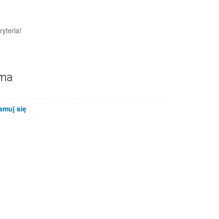
yteria!
ama
amuj się