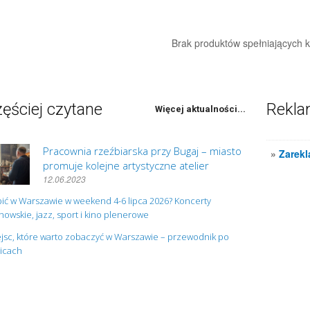
Brak produktów spełniających kr
ęściej czytane
Rekl
Więcej aktualności...
Pracownia rzeźbiarska przy Bugaj – miasto
»
Zarekl
promuje kolejne artystyczne atelier
12.06.2023
ić w Warszawie w weekend 4-6 lipca 2026? Koncerty
owskie, jazz, sport i kino plenerowe
jsc, które warto zobaczyć w Warszawie – przewodnik po
nicach