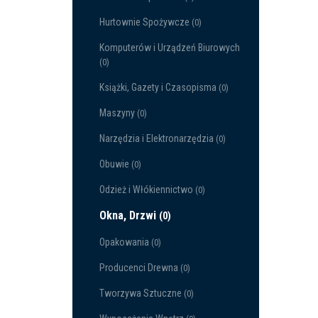
Hurtownie Spożywcze
(0)
Komputerów i Urządzeń Biurowych
(0)
Książki, Gazety i Czasopisma
(0)
Maszyny
(0)
Narzędzia i Elektronarzędzia
(0)
Obuwie
(0)
Odzież i Włókiennictwo
(0)
Okna, Drzwi
(0)
Opakowania
(0)
Producenci Drewna
(0)
Tworzywa Sztuczne
(0)