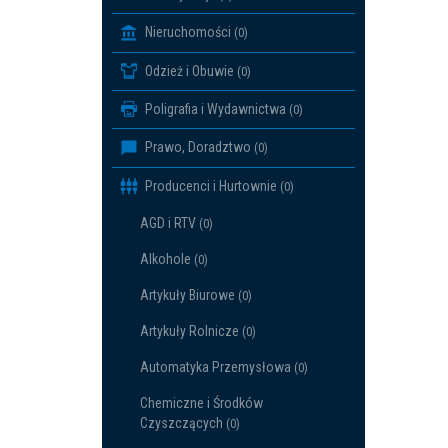
Nieruchomości
(0)
Odzież i Obuwie
(0)
Poligrafia i Wydawnictwa
(0)
Prawo, Doradztwo
(0)
Producenci i Hurtownie
(0)
AGD i RTV
(0)
Alkohole
(0)
Artykuły Biurowe
(0)
Artykuły Rolnicze
(0)
Automatyka Przemysłowa
(0)
Chemiczne i Środków
Czyszczących
(0)