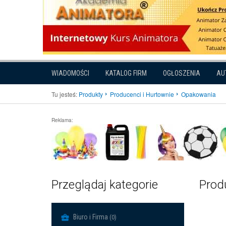
WIADOMOŚCI
KATALOG FIRM
OGŁOSZENIA
AU
Tu jesteś:
Produkty
Producenci i Hurtownie
Opakowania
Reklama:
Przeglądaj kategorie
Prod
Biuro i Firma
(0)