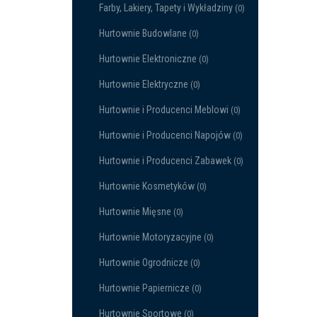
Farby, Lakiery, Tapety i Wykładziny
(0)
Hurtownie Budowlane
(0)
Hurtownie Elektroniczne
(0)
Hurtownie Elektryczne
(0)
Hurtownie i Producenci Meblowi
(0)
Hurtownie i Producenci Napojów
(0)
Hurtownie i Producenci Zabawek
(0)
Hurtownie Kosmetyków
(0)
Hurtownie Mięsne
(0)
Hurtownie Motoryzacyjne
(0)
Hurtownie Ogrodnicze
(0)
Hurtownie Papiernicze
(0)
Hurtownie Sportowe
(0)