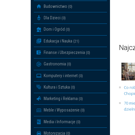
Budownictwo
(0)
Dla Dzieci
(0)
Dom i Ogród
(0)
Edukacja i Nauka
(21)
Najcz
Finanse i Ubezpieczenia
(0)
Gastronomia
(0)
Komputery i internet
(0)
Kultura i Sztuka
Co rob
(0)
Chopin
Marketing i Reklama
(0)
70 mie
dziel
Meble i Wyposażenie
(0)
Media i Informacje
(0)
Motoryzacja
(0)