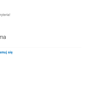
yteria!
ama
amuj się