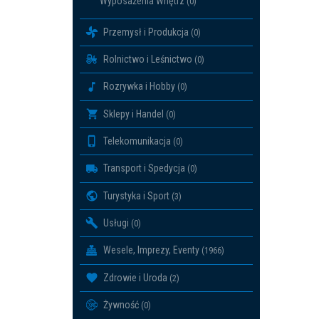
Wyposażenia Wnętrz
(0)
Przemysł i Produkcja
(0)
Rolnictwo i Leśnictwo
(0)
Rozrywka i Hobby
(0)
Sklepy i Handel
(0)
Telekomunikacja
(0)
Transport i Spedycja
(0)
Turystyka i Sport
(3)
Usługi
(0)
Wesele, Imprezy, Eventy
(1966)
Zdrowie i Uroda
(2)
Żywność
(0)