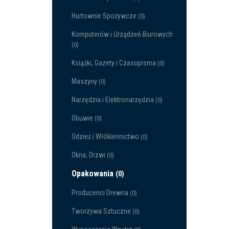
Hurtownie Spożywcze
(0)
Komputerów i Urządzeń Biurowych
(0)
Książki, Gazety i Czasopisma
(0)
Maszyny
(0)
Narzędzia i Elektronarzędzia
(0)
Obuwie
(0)
Odzież i Włókiennictwo
(0)
Okna, Drzwi
(0)
Opakowania
(0)
Producenci Drewna
(0)
Tworzywa Sztuczne
(0)