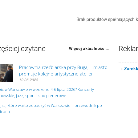
Brak produktów spełniających kr
ęściej czytane
Rekl
Więcej aktualności...
Pracownia rzeźbiarska przy Bugaj – miasto
»
Zarekl
promuje kolejne artystyczne atelier
12.06.2023
ić w Warszawie w weekend 4-6 lipca 2026? Koncerty
owskie, jazz, sport i kino plenerowe
jsc, które warto zobaczyć w Warszawie – przewodnik po
nicach