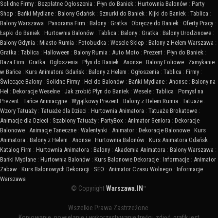
Solidne Firmy
:
Bezpłatne Ogłoszenia
:
Płyn do Baniek
:
Hurtownia Balonów
:
Party
Shop
:
Bańki Mydlane
:
Balony Gdańsk
:
Sznurki do Baniek
:
Kijki do Baniek
:
Tablica
:
Balony Warszawa
:
Panorama Firm
:
Balony
:
Gratka
:
Obręcze do Baniek
:
Oferty Pracy
:
Łapki do Baniek
:
Hurtownia Balonów
:
Tablica
:
Balony
:
Gratka
:
Balony Urodzinowe
:
Balony Gdynia
:
Miasto Rumia
:
Fotobudka
:
Wesele Sklep
:
Balony z Helem Warszawa
:
Gratka
:
Tablica
:
Halloween
:
Balony Rumia
:
Auto Moto
:
Prezent
:
Płyn do Baniek
:
Baza Firm
:
Gratka
:
Ogłoszenia
:
Płyn do Baniek
:
Anonse
:
Balony Foliowe
:
Zamykanie
w Bańce
:
Kurs Animatora Gdańsk
:
Balony z Helem
:
Ogłoszenia
:
Tablica
:
Firmy
:
Świecące Balony
:
Solidne Firmy
:
Hel do Balonów
:
Bańki Mydlane
:
Anonse
:
Balony na
Hel
:
Dekoracje Weselne
:
Jak zrobić Płyn do Baniek
:
Wesele
:
Tablica
:
Pomysł na
Prezent
:
Tańce Animacyjne
:
Wyjątkowy Prezent
:
Balony z Helem Rumia
:
Tatuaże
:
Wzory Tatuaży
:
Tatuaże dla Dzieci
:
Hurtownia Animatora
:
Tatuaże Brokatowe
:
Animacje dla Dzieci
:
Szablony Tatuaży
:
PartyBox
:
Animator Seniora
:
Dekoracje
Balonowe
:
Animacje Taneczne
:
Walentynki
:
Animator
:
Dekoracje Balonowe
:
Kurs
Animatora
:
Balony z Helem
:
Anonse
:
Hurtownia Balonów
:
Kurs Animatora Gdańsk
:
Katalog Firm
:
Hurtownia Animatora
:
Balony
:
Akademia Animatora
:
Balony Warszawa
:
Bańki Mydlane
:
Hurtownia Balonów
:
Kurs Balonowe Dekoracje
:
Informacje
:
Animator
Zabaw
:
Kurs Balonowych Dekoracji
:
SEO
:
Animator Czasu Wolnego
:
Informacje
Warszawa
© Copyright
Warszawa.IN
™
Wszelkie Prawa Zastrzeżone.
Kopiowanie, powielanie i wykorzystywanie treści, zdjęć, grafik jest