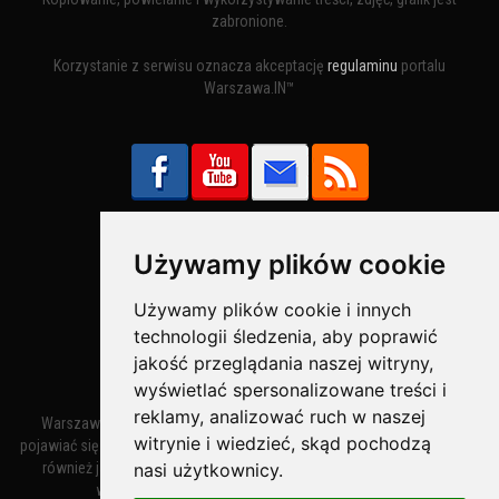
zabronione.
Korzystanie z serwisu oznacza akceptację
regulaminu
portalu
Warszawa.IN™
Używamy plików cookie
Bezpieczne Płatności obsługuje:
Używamy plików cookie i innych
technologii śledzenia, aby poprawić
jakość przeglądania naszej witryny,
wyświetlać spersonalizowane treści i
reklamy, analizować ruch w naszej
Warszawa – miasto stołeczne Warszawa. Nazwa miasta zaczęła
witrynie i wiedzieć, skąd pochodzą
pojawiać się w dokumentach w XIV wieku jako Warszewa, a od XV wieku
nasi użytkownicy.
również jako Warszowa. Zmiana nazwy na Warszawa w XV wieku
wynikała z mazowieckiej wymowy dialektycznej.