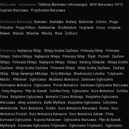
Warszawa - Informator:
Telefony Alarmowe i Informacyjne
:
MCK Warszawa 19115
:
Szpitale Warszawa
:
Przychodnie Warszawa
Dzielnice Warszawy:
Bemowo
:
Białołęka
:
Bielany
:
Mokotów
:
Ochota
:
Praga-
Południe
:
Praga-Północ
:
Rembertów
:
Śródmieście
:
Targówek
:
Ursus
:
Ursynów
:
Wawer
:
Wesoła
:
Wilanów
:
Włochy
:
Wola
:
Żoliborz
Partnerzy:
Najlepszy Sklep
:
Sklepy Godne Zaufania
:
Polecany Sklep
:
Polecane
Sklepy
:
Dobre Sklepy
:
Najlepsze Sklepy
:
Polecany Sklep
:
Śląsk
:
Poznań
:
Zaufane
Sklepy
:
Polecane Sklepy
:
Najlepsze Sklepy
:
Sklepy
:
Katalog Sklepów
:
Sklepy Godne
Zaufania
:
Sklep Godny Zaufania
:
Polecane Sklepy
:
Sklep Godny Zaufania
:
Zaufany
Sklep
:
Sklep Świętego Mikołaja
:
Strój Mikołaja
:
Wiadomości Lokalne
:
Trójmiasto
:
Miasto
:
PINternet
:
Ogłoszenia
:
Akademia Animatora
:
Darmowe Ogłoszenia
:
Hurtownia Animatora
:
Ogłoszenia
:
Portal Animatora
:
Darmowe Ogłoszenia Warszawa
:
Firmy Regionu
:
Płyn do Baniek
:
Solidne Firmy
:
Ogłoszenia
:
Kurs Animatora
:
Solidna
Firma
:
Bezpłatne Ogłoszenia
:
Animator Czasu Wolnego
:
Bezpłatne Ogłoszenia
Warszawa
:
sklep animatora
:
Bańki Mydlane
:
Bezpłatne Ogłoszenia
:
Szkolenie
Animatorów
:
Kurs Animatora
:
Gratka
:
Kurs Animatora Warszawa
:
Rumia
:
Kurs
Animatora Poznań
:
Kurs Animatora Katowice
:
Kurs Animatora Zabaw
:
Firmy
:
Darmowe Ogłoszenia
:
Kupony Rabatowe
:
Ogłoszenia Warszawa
:
Płyn do Baniek
Mydlanych
:
Darmowe Ogłoszenia Trójmiasto
:
Ogłoszenia Trójmiasto
:
Ogłoszenia
: