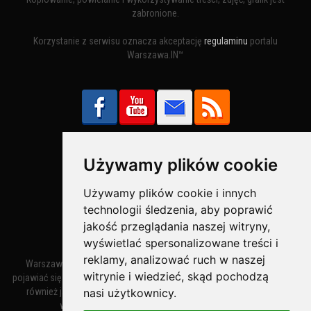
zabronione.
Korzystanie z serwisu oznacza akceptację
regulaminu
portalu
Warszawa.IN™
Używamy plików cookie
Bezpieczne Płatności obsługuje:
Używamy plików cookie i innych
technologii śledzenia, aby poprawić
jakość przeglądania naszej witryny,
wyświetlać spersonalizowane treści i
reklamy, analizować ruch w naszej
Warszawa – miasto stołeczne Warszawa. Nazwa miasta zaczęła
witrynie i wiedzieć, skąd pochodzą
pojawiać się w dokumentach w XIV wieku jako Warszewa, a od XV wieku
nasi użytkownicy.
również jako Warszowa. Zmiana nazwy na Warszawa w XV wieku
wynikała z mazowieckiej wymowy dialektycznej.