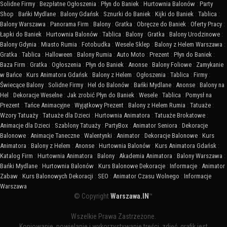
Solidne Firmy
:
Bezpłatne Ogłoszenia
:
Płyn do Baniek
:
Hurtownia Balonów
:
Party
Shop
:
Bańki Mydlane
:
Balony Gdańsk
:
Sznurki do Baniek
:
Kijki do Baniek
:
Tablica
:
Balony Warszawa
:
Panorama Firm
:
Balony
:
Gratka
:
Obręcze do Baniek
:
Oferty Pracy
:
Łapki do Baniek
:
Hurtownia Balonów
:
Tablica
:
Balony
:
Gratka
:
Balony Urodzinowe
:
Balony Gdynia
:
Miasto Rumia
:
Fotobudka
:
Wesele Sklep
:
Balony z Helem Warszawa
:
Gratka
:
Tablica
:
Halloween
:
Balony Rumia
:
Auto Moto
:
Prezent
:
Płyn do Baniek
:
Baza Firm
:
Gratka
:
Ogłoszenia
:
Płyn do Baniek
:
Anonse
:
Balony Foliowe
:
Zamykanie
w Bańce
:
Kurs Animatora Gdańsk
:
Balony z Helem
:
Ogłoszenia
:
Tablica
:
Firmy
:
Świecące Balony
:
Solidne Firmy
:
Hel do Balonów
:
Bańki Mydlane
:
Anonse
:
Balony na
Hel
:
Dekoracje Weselne
:
Jak zrobić Płyn do Baniek
:
Wesele
:
Tablica
:
Pomysł na
Prezent
:
Tańce Animacyjne
:
Wyjątkowy Prezent
:
Balony z Helem Rumia
:
Tatuaże
:
Wzory Tatuaży
:
Tatuaże dla Dzieci
:
Hurtownia Animatora
:
Tatuaże Brokatowe
:
Animacje dla Dzieci
:
Szablony Tatuaży
:
PartyBox
:
Animator Seniora
:
Dekoracje
Balonowe
:
Animacje Taneczne
:
Walentynki
:
Animator
:
Dekoracje Balonowe
:
Kurs
Animatora
:
Balony z Helem
:
Anonse
:
Hurtownia Balonów
:
Kurs Animatora Gdańsk
:
Katalog Firm
:
Hurtownia Animatora
:
Balony
:
Akademia Animatora
:
Balony Warszawa
:
Bańki Mydlane
:
Hurtownia Balonów
:
Kurs Balonowe Dekoracje
:
Informacje
:
Animator
Zabaw
:
Kurs Balonowych Dekoracji
:
SEO
:
Animator Czasu Wolnego
:
Informacje
Warszawa
© Copyright
Warszawa.IN
™
Wszelkie Prawa Zastrzeżone.
Kopiowanie, powielanie i wykorzystywanie treści, zdjęć, grafik jest