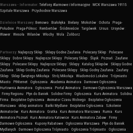
Warszawa - Informator:
Telefony Alarmowe i Informacyjne
:
MCK Warszawa 19115
:
Szpitale Warszawa
:
Przychodnie Warszawa
Dzielnice Warszawy:
Bemowo
:
Białołęka
:
Bielany
:
Mokotów
:
Ochota
:
Praga-
Południe
:
Praga-Północ
:
Rembertów
:
Śródmieście
:
Targówek
:
Ursus
:
Ursynów
:
Wawer
:
Wesoła
:
Wilanów
:
Włochy
:
Wola
:
Żoliborz
Partnerzy:
Najlepszy Sklep
:
Sklepy Godne Zaufania
:
Polecany Sklep
:
Polecane
Sklepy
:
Dobre Sklepy
:
Najlepsze Sklepy
:
Polecany Sklep
:
Śląsk
:
Poznań
:
Zaufane
Sklepy
:
Polecane Sklepy
:
Najlepsze Sklepy
:
Sklepy
:
Katalog Sklepów
:
Sklepy Godne
Zaufania
:
Sklep Godny Zaufania
:
Polecane Sklepy
:
Sklep Godny Zaufania
:
Zaufany
Sklep
:
Sklep Świętego Mikołaja
:
Strój Mikołaja
:
Wiadomości Lokalne
:
Trójmiasto
:
Miasto
:
PINternet
:
Ogłoszenia
:
Akademia Animatora
:
Darmowe Ogłoszenia
:
Hurtownia Animatora
:
Ogłoszenia
:
Portal Animatora
:
Darmowe Ogłoszenia Warszawa
:
Firmy Regionu
:
Płyn do Baniek
:
Solidne Firmy
:
Ogłoszenia
:
Kurs Animatora
:
Solidna
Firma
:
Bezpłatne Ogłoszenia
:
Animator Czasu Wolnego
:
Bezpłatne Ogłoszenia
Warszawa
:
sklep animatora
:
Bańki Mydlane
:
Bezpłatne Ogłoszenia
:
Szkolenie
Animatorów
:
Kurs Animatora
:
Gratka
:
Kurs Animatora Warszawa
:
Rumia
:
Kurs
Animatora Poznań
:
Kurs Animatora Katowice
:
Kurs Animatora Zabaw
:
Firmy
:
Darmowe Ogłoszenia
:
Kupony Rabatowe
:
Ogłoszenia Warszawa
:
Płyn do Baniek
Mydlanych
:
Darmowe Ogłoszenia Trójmiasto
:
Ogłoszenia Trójmiasto
:
Ogłoszenia
: