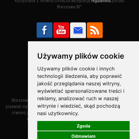
Korzystanie z serwisu oznacza akceptację
regulaminu
portalu
Warszawa.IN™
Używamy plików cookie
Bezpieczne Płatności obsługuje:
Używamy plików cookie i innych
technologii śledzenia, aby poprawić
jakość przeglądania naszej witryny,
wyświetlać spersonalizowane treści i
reklamy, analizować ruch w naszej
Warszawa – miasto stołeczne Warszawa. Nazwa miasta zaczęła
witrynie i wiedzieć, skąd pochodzą
pojawiać się w dokumentach w XIV wieku jako Warszewa, a od XV wieku
nasi użytkownicy.
również jako Warszowa. Zmiana nazwy na Warszawa w XV wieku
wynikała z mazowieckiej wymowy dialektycznej.
Zgoda
Odmawiam