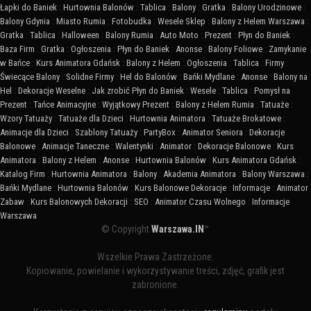
Łapki do Baniek
:
Hurtownia Balonów
:
Tablica
:
Balony
:
Gratka
:
Balony Urodzinowe
:
Balony Gdynia
:
Miasto Rumia
:
Fotobudka
:
Wesele Sklep
:
Balony z Helem Warszawa
:
Gratka
:
Tablica
:
Halloween
:
Balony Rumia
:
Auto Moto
:
Prezent
:
Płyn do Baniek
:
Baza Firm
:
Gratka
:
Ogłoszenia
:
Płyn do Baniek
:
Anonse
:
Balony Foliowe
:
Zamykanie
w Bańce
:
Kurs Animatora Gdańsk
:
Balony z Helem
:
Ogłoszenia
:
Tablica
:
Firmy
:
Świecące Balony
:
Solidne Firmy
:
Hel do Balonów
:
Bańki Mydlane
:
Anonse
:
Balony na
Hel
:
Dekoracje Weselne
:
Jak zrobić Płyn do Baniek
:
Wesele
:
Tablica
:
Pomysł na
Prezent
:
Tańce Animacyjne
:
Wyjątkowy Prezent
:
Balony z Helem Rumia
:
Tatuaże
:
Wzory Tatuaży
:
Tatuaże dla Dzieci
:
Hurtownia Animatora
:
Tatuaże Brokatowe
:
Animacje dla Dzieci
:
Szablony Tatuaży
:
PartyBox
:
Animator Seniora
:
Dekoracje
Balonowe
:
Animacje Taneczne
:
Walentynki
:
Animator
:
Dekoracje Balonowe
:
Kurs
Animatora
:
Balony z Helem
:
Anonse
:
Hurtownia Balonów
:
Kurs Animatora Gdańsk
:
Katalog Firm
:
Hurtownia Animatora
:
Balony
:
Akademia Animatora
:
Balony Warszawa
:
Bańki Mydlane
:
Hurtownia Balonów
:
Kurs Balonowe Dekoracje
:
Informacje
:
Animator
Zabaw
:
Kurs Balonowych Dekoracji
:
SEO
:
Animator Czasu Wolnego
:
Informacje
Warszawa
© Copyright
Warszawa.IN
™
Wszelkie Prawa Zastrzeżone.
Kopiowanie, powielanie i wykorzystywanie treści, zdjęć, grafik jest
zabronione.