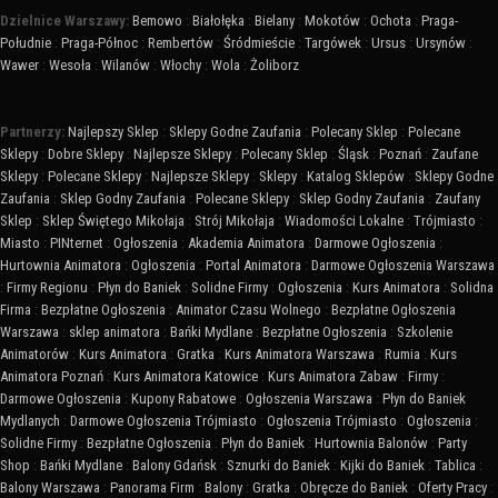
Dzielnice Warszawy:
Bemowo
:
Białołęka
:
Bielany
:
Mokotów
:
Ochota
:
Praga-
Południe
:
Praga-Północ
:
Rembertów
:
Śródmieście
:
Targówek
:
Ursus
:
Ursynów
:
Wawer
:
Wesoła
:
Wilanów
:
Włochy
:
Wola
:
Żoliborz
Partnerzy:
Najlepszy Sklep
:
Sklepy Godne Zaufania
:
Polecany Sklep
:
Polecane
Sklepy
:
Dobre Sklepy
:
Najlepsze Sklepy
:
Polecany Sklep
:
Śląsk
:
Poznań
:
Zaufane
Sklepy
:
Polecane Sklepy
:
Najlepsze Sklepy
:
Sklepy
:
Katalog Sklepów
:
Sklepy Godne
Zaufania
:
Sklep Godny Zaufania
:
Polecane Sklepy
:
Sklep Godny Zaufania
:
Zaufany
Sklep
:
Sklep Świętego Mikołaja
:
Strój Mikołaja
:
Wiadomości Lokalne
:
Trójmiasto
:
Miasto
:
PINternet
:
Ogłoszenia
:
Akademia Animatora
:
Darmowe Ogłoszenia
:
Hurtownia Animatora
:
Ogłoszenia
:
Portal Animatora
:
Darmowe Ogłoszenia Warszawa
:
Firmy Regionu
:
Płyn do Baniek
:
Solidne Firmy
:
Ogłoszenia
:
Kurs Animatora
:
Solidna
Firma
:
Bezpłatne Ogłoszenia
:
Animator Czasu Wolnego
:
Bezpłatne Ogłoszenia
Warszawa
:
sklep animatora
:
Bańki Mydlane
:
Bezpłatne Ogłoszenia
:
Szkolenie
Animatorów
:
Kurs Animatora
:
Gratka
:
Kurs Animatora Warszawa
:
Rumia
:
Kurs
Animatora Poznań
:
Kurs Animatora Katowice
:
Kurs Animatora Zabaw
:
Firmy
:
Darmowe Ogłoszenia
:
Kupony Rabatowe
:
Ogłoszenia Warszawa
:
Płyn do Baniek
Mydlanych
:
Darmowe Ogłoszenia Trójmiasto
:
Ogłoszenia Trójmiasto
:
Ogłoszenia
:
Solidne Firmy
:
Bezpłatne Ogłoszenia
:
Płyn do Baniek
:
Hurtownia Balonów
:
Party
Shop
:
Bańki Mydlane
:
Balony Gdańsk
:
Sznurki do Baniek
:
Kijki do Baniek
:
Tablica
:
Balony Warszawa
:
Panorama Firm
:
Balony
:
Gratka
:
Obręcze do Baniek
:
Oferty Pracy
: