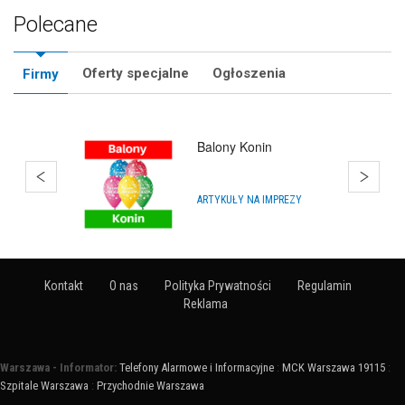
Polecane
Oferty specjalne
Ogłoszenia
Firmy
Balony Konin
ARTYKUŁY NA IMPREZY
Kontakt
O nas
Polityka Prywatności
Regulamin
Reklama
Warszawa - Informator:
Telefony Alarmowe i Informacyjne
:
MCK Warszawa 19115
:
Szpitale Warszawa
:
Przychodnie Warszawa