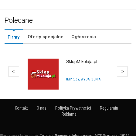
Polecane
Oferty specjalne
Ogłoszenia
Firmy
SklepMikolaja.pl
IMPREZY, WYDARZENIA
Kontakt
O nas
Polityka Prywatności
Regulamin
Reklama
Warszawa - Informator:
Telefony Alarmowe i Informacyjne
:
MCK Warszawa 19115
: