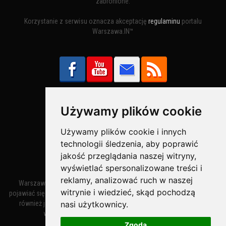
zabronione.
Korzystanie z serwisu oznacza akceptację
regulaminu
portalu
Warszawa.IN™
Używamy plików cookie
Bezpieczne Płatności obsługuje:
Używamy plików cookie i innych
technologii śledzenia, aby poprawić
jakość przeglądania naszej witryny,
wyświetlać spersonalizowane treści i
reklamy, analizować ruch w naszej
Warszawa – miasto stołeczne Warszawa. Nazwa miasta zaczęła
witrynie i wiedzieć, skąd pochodzą
pojawiać się w dokumentach w XIV wieku jako Warszewa, a od XV wieku
nasi użytkownicy.
również jako Warszowa. Zmiana nazwy na Warszawa w XV wieku
wynikała z mazowieckiej wymowy dialektycznej.
Zgoda