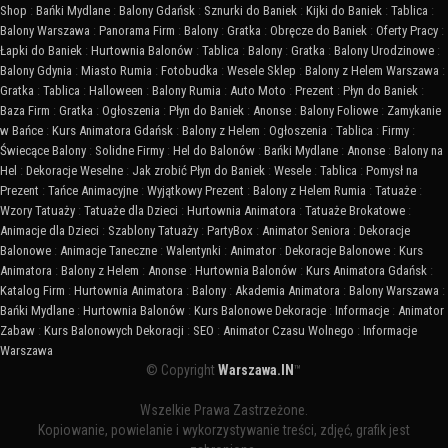
Shop
:
Bańki Mydlane
:
Balony Gdańsk
:
Sznurki do Baniek
:
Kijki do Baniek
:
Tablica
:
Balony Warszawa
:
Panorama Firm
:
Balony
:
Gratka
:
Obręcze do Baniek
:
Oferty Pracy
:
Łapki do Baniek
:
Hurtownia Balonów
:
Tablica
:
Balony
:
Gratka
:
Balony Urodzinowe
:
Balony Gdynia
:
Miasto Rumia
:
Fotobudka
:
Wesele Sklep
:
Balony z Helem Warszawa
:
Gratka
:
Tablica
:
Halloween
:
Balony Rumia
:
Auto Moto
:
Prezent
:
Płyn do Baniek
:
Baza Firm
:
Gratka
:
Ogłoszenia
:
Płyn do Baniek
:
Anonse
:
Balony Foliowe
:
Zamykanie
w Bańce
:
Kurs Animatora Gdańsk
:
Balony z Helem
:
Ogłoszenia
:
Tablica
:
Firmy
:
Świecące Balony
:
Solidne Firmy
:
Hel do Balonów
:
Bańki Mydlane
:
Anonse
:
Balony na
Hel
:
Dekoracje Weselne
:
Jak zrobić Płyn do Baniek
:
Wesele
:
Tablica
:
Pomysł na
Prezent
:
Tańce Animacyjne
:
Wyjątkowy Prezent
:
Balony z Helem Rumia
:
Tatuaże
:
Wzory Tatuaży
:
Tatuaże dla Dzieci
:
Hurtownia Animatora
:
Tatuaże Brokatowe
:
Animacje dla Dzieci
:
Szablony Tatuaży
:
PartyBox
:
Animator Seniora
:
Dekoracje
Balonowe
:
Animacje Taneczne
:
Walentynki
:
Animator
:
Dekoracje Balonowe
:
Kurs
Animatora
:
Balony z Helem
:
Anonse
:
Hurtownia Balonów
:
Kurs Animatora Gdańsk
:
Katalog Firm
:
Hurtownia Animatora
:
Balony
:
Akademia Animatora
:
Balony Warszawa
:
Bańki Mydlane
:
Hurtownia Balonów
:
Kurs Balonowe Dekoracje
:
Informacje
:
Animator
Zabaw
:
Kurs Balonowych Dekoracji
:
SEO
:
Animator Czasu Wolnego
:
Informacje
Warszawa
© Copyright
Warszawa.IN
™
Wszelkie Prawa Zastrzeżone.
Kopiowanie, powielanie i wykorzystywanie treści, zdjęć, grafik jest