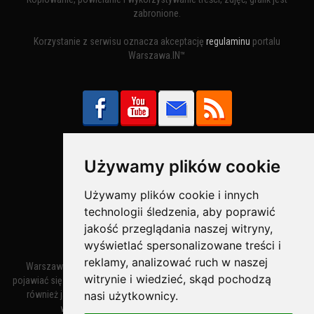
zabronione.
Korzystanie z serwisu oznacza akceptację
regulaminu
portalu
Warszawa.IN™
Używamy plików cookie
Bezpieczne Płatności obsługuje:
Używamy plików cookie i innych
technologii śledzenia, aby poprawić
jakość przeglądania naszej witryny,
wyświetlać spersonalizowane treści i
reklamy, analizować ruch w naszej
Warszawa – miasto stołeczne Warszawa. Nazwa miasta zaczęła
witrynie i wiedzieć, skąd pochodzą
pojawiać się w dokumentach w XIV wieku jako Warszewa, a od XV wieku
nasi użytkownicy.
również jako Warszowa. Zmiana nazwy na Warszawa w XV wieku
wynikała z mazowieckiej wymowy dialektycznej.