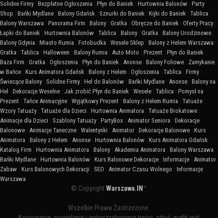
Solidne Firmy
:
Bezpłatne Ogłoszenia
:
Płyn do Baniek
:
Hurtownia Balonów
:
Party
Shop
:
Bańki Mydlane
:
Balony Gdańsk
:
Sznurki do Baniek
:
Kijki do Baniek
:
Tablica
:
Balony Warszawa
:
Panorama Firm
:
Balony
:
Gratka
:
Obręcze do Baniek
:
Oferty Pracy
:
Łapki do Baniek
:
Hurtownia Balonów
:
Tablica
:
Balony
:
Gratka
:
Balony Urodzinowe
:
Balony Gdynia
:
Miasto Rumia
:
Fotobudka
:
Wesele Sklep
:
Balony z Helem Warszawa
:
Gratka
:
Tablica
:
Halloween
:
Balony Rumia
:
Auto Moto
:
Prezent
:
Płyn do Baniek
:
Baza Firm
:
Gratka
:
Ogłoszenia
:
Płyn do Baniek
:
Anonse
:
Balony Foliowe
:
Zamykanie
w Bańce
:
Kurs Animatora Gdańsk
:
Balony z Helem
:
Ogłoszenia
:
Tablica
:
Firmy
:
Świecące Balony
:
Solidne Firmy
:
Hel do Balonów
:
Bańki Mydlane
:
Anonse
:
Balony na
Hel
:
Dekoracje Weselne
:
Jak zrobić Płyn do Baniek
:
Wesele
:
Tablica
:
Pomysł na
Prezent
:
Tańce Animacyjne
:
Wyjątkowy Prezent
:
Balony z Helem Rumia
:
Tatuaże
:
Wzory Tatuaży
:
Tatuaże dla Dzieci
:
Hurtownia Animatora
:
Tatuaże Brokatowe
:
Animacje dla Dzieci
:
Szablony Tatuaży
:
PartyBox
:
Animator Seniora
:
Dekoracje
Balonowe
:
Animacje Taneczne
:
Walentynki
:
Animator
:
Dekoracje Balonowe
:
Kurs
Animatora
:
Balony z Helem
:
Anonse
:
Hurtownia Balonów
:
Kurs Animatora Gdańsk
:
Katalog Firm
:
Hurtownia Animatora
:
Balony
:
Akademia Animatora
:
Balony Warszawa
:
Bańki Mydlane
:
Hurtownia Balonów
:
Kurs Balonowe Dekoracje
:
Informacje
:
Animator
Zabaw
:
Kurs Balonowych Dekoracji
:
SEO
:
Animator Czasu Wolnego
:
Informacje
Warszawa
© Copyright
Warszawa.IN
™
Wszelkie Prawa Zastrzeżone.
Kopiowanie, powielanie i wykorzystywanie treści, zdjęć, grafik jest