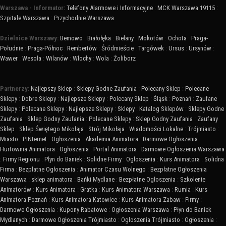
Warszawa - Informator:
Telefony Alarmowe i Informacyjne
:
MCK Warszawa 19115
:
Szpitale Warszawa
:
Przychodnie Warszawa
Dzielnice Warszawy:
Bemowo
:
Białołęka
:
Bielany
:
Mokotów
:
Ochota
:
Praga-
Południe
:
Praga-Północ
:
Rembertów
:
Śródmieście
:
Targówek
:
Ursus
:
Ursynów
:
Wawer
:
Wesoła
:
Wilanów
:
Włochy
:
Wola
:
Żoliborz
Partnerzy:
Najlepszy Sklep
:
Sklepy Godne Zaufania
:
Polecany Sklep
:
Polecane
Sklepy
:
Dobre Sklepy
:
Najlepsze Sklepy
:
Polecany Sklep
:
Śląsk
:
Poznań
:
Zaufane
Sklepy
:
Polecane Sklepy
:
Najlepsze Sklepy
:
Sklepy
:
Katalog Sklepów
:
Sklepy Godne
Zaufania
:
Sklep Godny Zaufania
:
Polecane Sklepy
:
Sklep Godny Zaufania
:
Zaufany
Sklep
:
Sklep Świętego Mikołaja
:
Strój Mikołaja
:
Wiadomości Lokalne
:
Trójmiasto
:
Miasto
:
PINternet
:
Ogłoszenia
:
Akademia Animatora
:
Darmowe Ogłoszenia
:
Hurtownia Animatora
:
Ogłoszenia
:
Portal Animatora
:
Darmowe Ogłoszenia Warszawa
:
Firmy Regionu
:
Płyn do Baniek
:
Solidne Firmy
:
Ogłoszenia
:
Kurs Animatora
:
Solidna
Firma
:
Bezpłatne Ogłoszenia
:
Animator Czasu Wolnego
:
Bezpłatne Ogłoszenia
Warszawa
:
sklep animatora
:
Bańki Mydlane
:
Bezpłatne Ogłoszenia
:
Szkolenie
Animatorów
:
Kurs Animatora
:
Gratka
:
Kurs Animatora Warszawa
:
Rumia
:
Kurs
Animatora Poznań
:
Kurs Animatora Katowice
:
Kurs Animatora Zabaw
:
Firmy
:
Darmowe Ogłoszenia
:
Kupony Rabatowe
:
Ogłoszenia Warszawa
:
Płyn do Baniek
Mydlanych
:
Darmowe Ogłoszenia Trójmiasto
:
Ogłoszenia Trójmiasto
:
Ogłoszenia
: