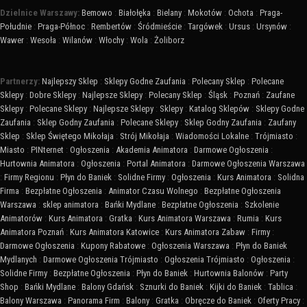
Dzielnice Warszawy:
Bemowo
:
Białołęka
:
Bielany
:
Mokotów
:
Ochota
:
Praga-
Południe
:
Praga-Północ
:
Rembertów
:
Śródmieście
:
Targówek
:
Ursus
:
Ursynów
:
Wawer
:
Wesoła
:
Wilanów
:
Włochy
:
Wola
:
Żoliborz
Partnerzy:
Najlepszy Sklep
:
Sklepy Godne Zaufania
:
Polecany Sklep
:
Polecane
Sklepy
:
Dobre Sklepy
:
Najlepsze Sklepy
:
Polecany Sklep
:
Śląsk
:
Poznań
:
Zaufane
Sklepy
:
Polecane Sklepy
:
Najlepsze Sklepy
:
Sklepy
:
Katalog Sklepów
:
Sklepy Godne
Zaufania
:
Sklep Godny Zaufania
:
Polecane Sklepy
:
Sklep Godny Zaufania
:
Zaufany
Sklep
:
Sklep Świętego Mikołaja
:
Strój Mikołaja
:
Wiadomości Lokalne
:
Trójmiasto
:
Miasto
:
PINternet
:
Ogłoszenia
:
Akademia Animatora
:
Darmowe Ogłoszenia
:
Hurtownia Animatora
:
Ogłoszenia
:
Portal Animatora
:
Darmowe Ogłoszenia Warszawa
:
Firmy Regionu
:
Płyn do Baniek
:
Solidne Firmy
:
Ogłoszenia
:
Kurs Animatora
:
Solidna
Firma
:
Bezpłatne Ogłoszenia
:
Animator Czasu Wolnego
:
Bezpłatne Ogłoszenia
Warszawa
:
sklep animatora
:
Bańki Mydlane
:
Bezpłatne Ogłoszenia
:
Szkolenie
Animatorów
:
Kurs Animatora
:
Gratka
:
Kurs Animatora Warszawa
:
Rumia
:
Kurs
Animatora Poznań
:
Kurs Animatora Katowice
:
Kurs Animatora Zabaw
:
Firmy
:
Darmowe Ogłoszenia
:
Kupony Rabatowe
:
Ogłoszenia Warszawa
:
Płyn do Baniek
Mydlanych
:
Darmowe Ogłoszenia Trójmiasto
:
Ogłoszenia Trójmiasto
:
Ogłoszenia
:
Solidne Firmy
:
Bezpłatne Ogłoszenia
:
Płyn do Baniek
:
Hurtownia Balonów
:
Party
Shop
:
Bańki Mydlane
:
Balony Gdańsk
:
Sznurki do Baniek
:
Kijki do Baniek
:
Tablica
:
Balony Warszawa
:
Panorama Firm
:
Balony
:
Gratka
:
Obręcze do Baniek
:
Oferty Pracy
: