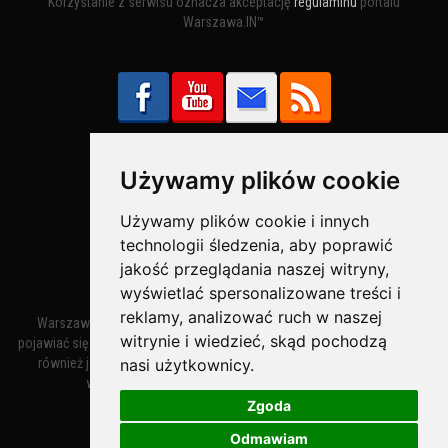
Korzystanie z serwisu oznacza akceptację
regulaminu
portalu
Warszawa.IN™
Używamy plików cookie
Bezpieczne Płatności obsługuje:
Używamy plików cookie i innych
technologii śledzenia, aby poprawić
jakość przeglądania naszej witryny,
wyświetlać spersonalizowane treści i
reklamy, analizować ruch w naszej
Warszawa – miasto stołeczne Warszawa. Nazwa miasta zaczęła
witrynie i wiedzieć, skąd pochodzą
pojawiać się w dokumentach w XIV wieku jako Warszewa, a od XV wieku
nasi użytkownicy.
również jako Warszowa. Zmiana nazwy na Warszawa w XV wieku
wynikała z mazowieckiej wymowy dialektycznej.
Zgoda
Odmawiam