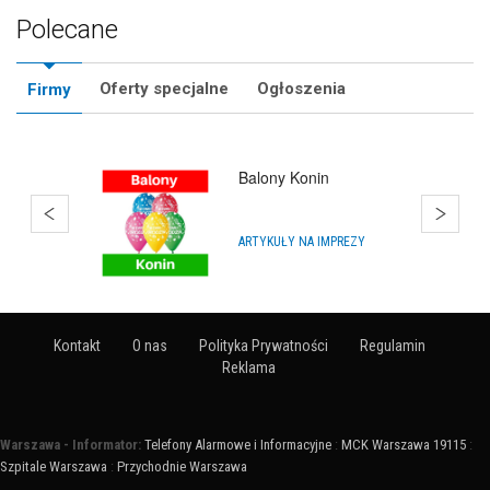
Polecane
Oferty specjalne
Ogłoszenia
Firmy
Balony Konin
ARTYKUŁY NA IMPREZY
Kontakt
O nas
Polityka Prywatności
Regulamin
Reklama
Warszawa - Informator:
Telefony Alarmowe i Informacyjne
:
MCK Warszawa 19115
:
Szpitale Warszawa
:
Przychodnie Warszawa