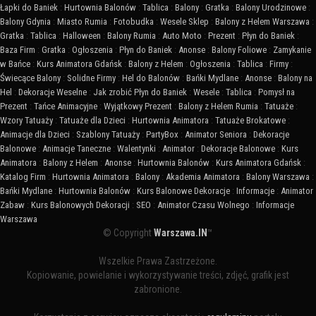
Łapki do Baniek
:
Hurtownia Balonów
:
Tablica
:
Balony
:
Gratka
:
Balony Urodzinowe
:
Balony Gdynia
:
Miasto Rumia
:
Fotobudka
:
Wesele Sklep
:
Balony z Helem Warszawa
:
Gratka
:
Tablica
:
Halloween
:
Balony Rumia
:
Auto Moto
:
Prezent
:
Płyn do Baniek
:
Baza Firm
:
Gratka
:
Ogłoszenia
:
Płyn do Baniek
:
Anonse
:
Balony Foliowe
:
Zamykanie
w Bańce
:
Kurs Animatora Gdańsk
:
Balony z Helem
:
Ogłoszenia
:
Tablica
:
Firmy
:
Świecące Balony
:
Solidne Firmy
:
Hel do Balonów
:
Bańki Mydlane
:
Anonse
:
Balony na
Hel
:
Dekoracje Weselne
:
Jak zrobić Płyn do Baniek
:
Wesele
:
Tablica
:
Pomysł na
Prezent
:
Tańce Animacyjne
:
Wyjątkowy Prezent
:
Balony z Helem Rumia
:
Tatuaże
:
Wzory Tatuaży
:
Tatuaże dla Dzieci
:
Hurtownia Animatora
:
Tatuaże Brokatowe
:
Animacje dla Dzieci
:
Szablony Tatuaży
:
PartyBox
:
Animator Seniora
:
Dekoracje
Balonowe
:
Animacje Taneczne
:
Walentynki
:
Animator
:
Dekoracje Balonowe
:
Kurs
Animatora
:
Balony z Helem
:
Anonse
:
Hurtownia Balonów
:
Kurs Animatora Gdańsk
:
Katalog Firm
:
Hurtownia Animatora
:
Balony
:
Akademia Animatora
:
Balony Warszawa
:
Bańki Mydlane
:
Hurtownia Balonów
:
Kurs Balonowe Dekoracje
:
Informacje
:
Animator
Zabaw
:
Kurs Balonowych Dekoracji
:
SEO
:
Animator Czasu Wolnego
:
Informacje
Warszawa
© Copyright
Warszawa.IN
™
Wszelkie Prawa Zastrzeżone.
Kopiowanie, powielanie i wykorzystywanie treści, zdjęć, grafik jest
zabronione.