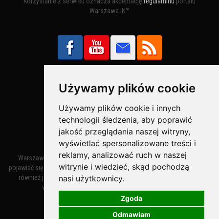
Korzystanie z serwisu oznacza akceptację
regulaminu
portalu
Warszawa.IN™
Używamy plików cookie
Bezpieczne Płatności obsługuje:
Używamy plików cookie i innych
technologii śledzenia, aby poprawić
jakość przeglądania naszej witryny,
wyświetlać spersonalizowane treści i
reklamy, analizować ruch w naszej
Warszawa – miasto stołeczne Warszawa. Nazwa miasta zaczęła
witrynie i wiedzieć, skąd pochodzą
pojawiać się w dokumentach w XIV wieku jako Warszewa, a od XV wieku
nasi użytkownicy.
również jako Warszowa. Zmiana nazwy na Warszawa w XV wieku
wynikała z mazowieckiej wymowy dialektycznej.
Zgoda
Odmawiam