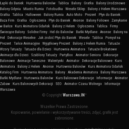
Łapki do Baniek
:
Hurtownia Balonów
:
Tablica
:
Balony
:
Gratka
:
Balony Urodzinowe
:
Balony Gdynia
:
Miasto Rumia
:
Fotobudka
:
Wesele Sklep
:
Balony z Helem Warszawa
:
Gratka
:
Tablica
:
Halloween
:
Balony Rumia
:
Auto Moto
:
Prezent
:
Płyn do Baniek
:
Baza Firm
:
Gratka
:
Ogłoszenia
:
Płyn do Baniek
:
Anonse
:
Balony Foliowe
:
Zamykanie
w Bańce
:
Kurs Animatora Gdańsk
:
Balony z Helem
:
Ogłoszenia
:
Tablica
:
Firmy
:
Świecące Balony
:
Solidne Firmy
:
Hel do Balonów
:
Bańki Mydlane
:
Anonse
:
Balony na
Hel
:
Dekoracje Weselne
:
Jak zrobić Płyn do Baniek
:
Wesele
:
Tablica
:
Pomysł na
Prezent
:
Tańce Animacyjne
:
Wyjątkowy Prezent
:
Balony z Helem Rumia
:
Tatuaże
:
Wzory Tatuaży
:
Tatuaże dla Dzieci
:
Hurtownia Animatora
:
Tatuaże Brokatowe
:
Animacje dla Dzieci
:
Szablony Tatuaży
:
PartyBox
:
Animator Seniora
:
Dekoracje
Balonowe
:
Animacje Taneczne
:
Walentynki
:
Animator
:
Dekoracje Balonowe
:
Kurs
Animatora
:
Balony z Helem
:
Anonse
:
Hurtownia Balonów
:
Kurs Animatora Gdańsk
:
Katalog Firm
:
Hurtownia Animatora
:
Balony
:
Akademia Animatora
:
Balony Warszawa
:
Bańki Mydlane
:
Hurtownia Balonów
:
Kurs Balonowe Dekoracje
:
Informacje
:
Animator
Zabaw
:
Kurs Balonowych Dekoracji
:
SEO
:
Animator Czasu Wolnego
:
Informacje
Warszawa
© Copyright
Warszawa.IN
™
Wszelkie Prawa Zastrzeżone.
Kopiowanie, powielanie i wykorzystywanie treści, zdjęć, grafik jest
zabronione.