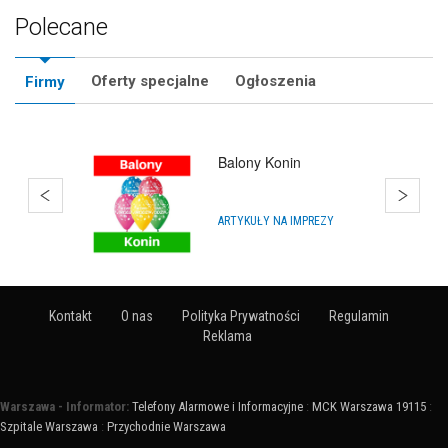
Polecane
Oferty specjalne
Ogłoszenia
Firmy
Balony Konin
ARTYKUŁY NA IMPREZY
Kontakt
O nas
Polityka Prywatności
Regulamin
Reklama
Warszawa - Informator:
Telefony Alarmowe i Informacyjne
:
MCK Warszawa 19115
:
Szpitale Warszawa
:
Przychodnie Warszawa