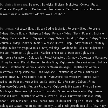
Dzielnice Warszawy:
Bemowo
:
Białołęka
:
Bielany
:
Mokotów
:
Ochota
:
Praga-
Południe
:
Praga-Północ
:
Rembertów
:
Śródmieście
:
Targówek
:
Ursus
:
Ursynów
:
Wawer
:
Wesoła
:
Wilanów
:
Włochy
:
Wola
:
Żoliborz
Partnerzy:
Najlepszy Sklep
:
Sklepy Godne Zaufania
:
Polecany Sklep
:
Polecane
Sklepy
:
Dobre Sklepy
:
Najlepsze Sklepy
:
Polecany Sklep
:
Śląsk
:
Poznań
:
Zaufane
Sklepy
:
Polecane Sklepy
:
Najlepsze Sklepy
:
Sklepy
:
Katalog Sklepów
:
Sklepy Godne
Zaufania
:
Sklep Godny Zaufania
:
Polecane Sklepy
:
Sklep Godny Zaufania
:
Zaufany
Sklep
:
Sklep Świętego Mikołaja
:
Strój Mikołaja
:
Wiadomości Lokalne
:
Trójmiasto
:
Miasto
:
PINternet
:
Ogłoszenia
:
Akademia Animatora
:
Darmowe Ogłoszenia
:
Hurtownia Animatora
:
Ogłoszenia
:
Portal Animatora
:
Darmowe Ogłoszenia Warszawa
:
Firmy Regionu
:
Płyn do Baniek
:
Solidne Firmy
:
Ogłoszenia
:
Kurs Animatora
:
Solidna
Firma
:
Bezpłatne Ogłoszenia
:
Animator Czasu Wolnego
:
Bezpłatne Ogłoszenia
Warszawa
:
sklep animatora
:
Bańki Mydlane
:
Bezpłatne Ogłoszenia
:
Szkolenie
Animatorów
:
Kurs Animatora
:
Gratka
:
Kurs Animatora Warszawa
:
Rumia
:
Kurs
Animatora Poznań
:
Kurs Animatora Katowice
:
Kurs Animatora Zabaw
:
Firmy
:
Darmowe Ogłoszenia
:
Kupony Rabatowe
:
Ogłoszenia Warszawa
:
Płyn do Baniek
Mydlanych
:
Darmowe Ogłoszenia Trójmiasto
:
Ogłoszenia Trójmiasto
:
Ogłoszenia
:
Solidne Firmy
:
Bezpłatne Ogłoszenia
:
Płyn do Baniek
:
Hurtownia Balonów
:
Party
Shop
:
Bańki Mydlane
:
Balony Gdańsk
:
Sznurki do Baniek
:
Kijki do Baniek
:
Tablica
:
Balony Warszawa
:
Panorama Firm
:
Balony
:
Gratka
:
Obręcze do Baniek
:
Oferty Pracy
: