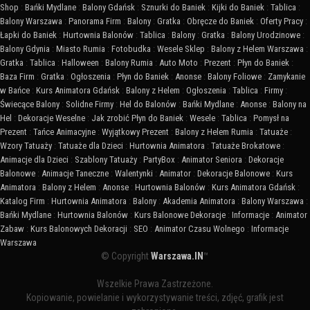
Shop
:
Bańki Mydlane
:
Balony Gdańsk
:
Sznurki do Baniek
:
Kijki do Baniek
:
Tablica
:
Balony Warszawa
:
Panorama Firm
:
Balony
:
Gratka
:
Obręcze do Baniek
:
Oferty Pracy
:
Łapki do Baniek
:
Hurtownia Balonów
:
Tablica
:
Balony
:
Gratka
:
Balony Urodzinowe
:
Balony Gdynia
:
Miasto Rumia
:
Fotobudka
:
Wesele Sklep
:
Balony z Helem Warszawa
:
Gratka
:
Tablica
:
Halloween
:
Balony Rumia
:
Auto Moto
:
Prezent
:
Płyn do Baniek
:
Baza Firm
:
Gratka
:
Ogłoszenia
:
Płyn do Baniek
:
Anonse
:
Balony Foliowe
:
Zamykanie
w Bańce
:
Kurs Animatora Gdańsk
:
Balony z Helem
:
Ogłoszenia
:
Tablica
:
Firmy
:
Świecące Balony
:
Solidne Firmy
:
Hel do Balonów
:
Bańki Mydlane
:
Anonse
:
Balony na
Hel
:
Dekoracje Weselne
:
Jak zrobić Płyn do Baniek
:
Wesele
:
Tablica
:
Pomysł na
Prezent
:
Tańce Animacyjne
:
Wyjątkowy Prezent
:
Balony z Helem Rumia
:
Tatuaże
:
Wzory Tatuaży
:
Tatuaże dla Dzieci
:
Hurtownia Animatora
:
Tatuaże Brokatowe
:
Animacje dla Dzieci
:
Szablony Tatuaży
:
PartyBox
:
Animator Seniora
:
Dekoracje
Balonowe
:
Animacje Taneczne
:
Walentynki
:
Animator
:
Dekoracje Balonowe
:
Kurs
Animatora
:
Balony z Helem
:
Anonse
:
Hurtownia Balonów
:
Kurs Animatora Gdańsk
:
Katalog Firm
:
Hurtownia Animatora
:
Balony
:
Akademia Animatora
:
Balony Warszawa
:
Bańki Mydlane
:
Hurtownia Balonów
:
Kurs Balonowe Dekoracje
:
Informacje
:
Animator
Zabaw
:
Kurs Balonowych Dekoracji
:
SEO
:
Animator Czasu Wolnego
:
Informacje
Warszawa
© Copyright
Warszawa.IN
™
Wszelkie Prawa Zastrzeżone.
Kopiowanie, powielanie i wykorzystywanie treści, zdjęć, grafik jest