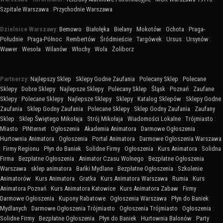
Szpitale Warszawa
:
Przychodnie Warszawa
Dzielnice Warszawy:
Bemowo
:
Białołęka
:
Bielany
:
Mokotów
:
Ochota
:
Praga-
Południe
:
Praga-Północ
:
Rembertów
:
Śródmieście
:
Targówek
:
Ursus
:
Ursynów
:
Wawer
:
Wesoła
:
Wilanów
:
Włochy
:
Wola
:
Żoliborz
Partnerzy:
Najlepszy Sklep
:
Sklepy Godne Zaufania
:
Polecany Sklep
:
Polecane
Sklepy
:
Dobre Sklepy
:
Najlepsze Sklepy
:
Polecany Sklep
:
Śląsk
:
Poznań
:
Zaufane
Sklepy
:
Polecane Sklepy
:
Najlepsze Sklepy
:
Sklepy
:
Katalog Sklepów
:
Sklepy Godne
Zaufania
:
Sklep Godny Zaufania
:
Polecane Sklepy
:
Sklep Godny Zaufania
:
Zaufany
Sklep
:
Sklep Świętego Mikołaja
:
Strój Mikołaja
:
Wiadomości Lokalne
:
Trójmiasto
:
Miasto
:
PINternet
:
Ogłoszenia
:
Akademia Animatora
:
Darmowe Ogłoszenia
:
Hurtownia Animatora
:
Ogłoszenia
:
Portal Animatora
:
Darmowe Ogłoszenia Warszawa
:
Firmy Regionu
:
Płyn do Baniek
:
Solidne Firmy
:
Ogłoszenia
:
Kurs Animatora
:
Solidna
Firma
:
Bezpłatne Ogłoszenia
:
Animator Czasu Wolnego
:
Bezpłatne Ogłoszenia
Warszawa
:
sklep animatora
:
Bańki Mydlane
:
Bezpłatne Ogłoszenia
:
Szkolenie
Animatorów
:
Kurs Animatora
:
Gratka
:
Kurs Animatora Warszawa
:
Rumia
:
Kurs
Animatora Poznań
:
Kurs Animatora Katowice
:
Kurs Animatora Zabaw
:
Firmy
:
Darmowe Ogłoszenia
:
Kupony Rabatowe
:
Ogłoszenia Warszawa
:
Płyn do Baniek
Mydlanych
:
Darmowe Ogłoszenia Trójmiasto
:
Ogłoszenia Trójmiasto
:
Ogłoszenia
:
Solidne Firmy
:
Bezpłatne Ogłoszenia
:
Płyn do Baniek
:
Hurtownia Balonów
:
Party