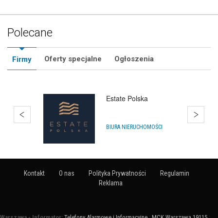
Polecane
Oferty specjalne
Ogłoszenia
Firmy
Estate Polska
BIURA NIERUCHOMOŚCI
Kontakt
O nas
Polityka Prywatności
Regulamin
Reklama
Warszawa - Informator:
Telefony Alarmowe i Informacyjne
:
MCK Warszawa 19115
: