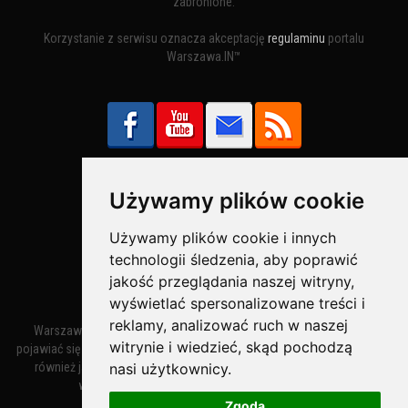
zabronione.
Korzystanie z serwisu oznacza akceptację
regulaminu
portalu
Warszawa.IN™
Używamy plików cookie
Bezpieczne Płatności obsługuje:
Używamy plików cookie i innych
technologii śledzenia, aby poprawić
jakość przeglądania naszej witryny,
wyświetlać spersonalizowane treści i
reklamy, analizować ruch w naszej
Warszawa – miasto stołeczne Warszawa. Nazwa miasta zaczęła
witrynie i wiedzieć, skąd pochodzą
pojawiać się w dokumentach w XIV wieku jako Warszewa, a od XV wieku
nasi użytkownicy.
również jako Warszowa. Zmiana nazwy na Warszawa w XV wieku
wynikała z mazowieckiej wymowy dialektycznej.
Zgoda