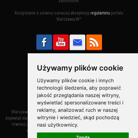
zabronione.
Korzystanie z serwisu oznacza akceptację
regulaminu
portalu
Warszawa.IN™
Używamy plików cookie
Bezpieczne Płatności obsługuje:
Używamy plików cookie i innych
technologii śledzenia, aby poprawić
jakość przeglądania naszej witryny,
wyświetlać spersonalizowane treści i
reklamy, analizować ruch w naszej
Warszawa – miasto stołeczne Warszawa. Nazwa miasta zaczęła
witrynie i wiedzieć, skąd pochodzą
pojawiać się w dokumentach w XIV wieku jako Warszewa, a od XV wieku
nasi użytkownicy.
również jako Warszowa. Zmiana nazwy na Warszawa w XV wieku
wynikała z mazowieckiej wymowy dialektycznej.
Zgoda