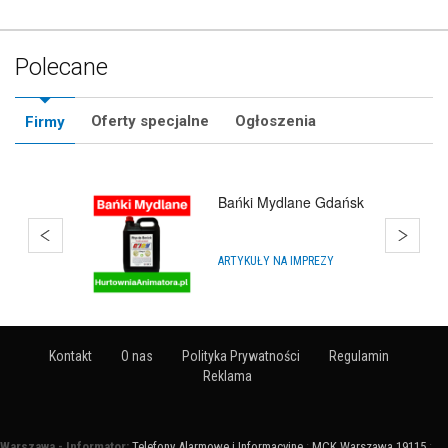
Polecane
Oferty specjalne
Ogłoszenia
Firmy
Bańki Mydlane Gdańsk
ARTYKUŁY NA IMPREZY
Kontakt
O nas
Polityka Prywatności
Regulamin
Reklama
Warszawa - Informator:
Telefony Alarmowe i Informacyjne
:
MCK Warszawa 19115
: