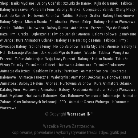
Shop
:
Bańki Mydlane
:
Balony Gdańsk
:
Sznurki do Baniek
:
Kijki do Baniek
:
Tablica
:
Balony Warszawa
:
Panorama Firm
:
Balony
:
Gratka
:
Obręcze do Baniek
:
Oferty Pracy
:
Łapki do Baniek
:
Hurtownia Balonów
:
Tablica
:
Balony
:
Gratka
:
Balony Urodzinowe
:
Balony Gdynia
:
Miasto Rumia
:
Fotobudka
:
Wesele Sklep
:
Balony z Helem Warszawa
:
Gratka
:
Tablica
:
Halloween
:
Balony Rumia
:
Auto Moto
:
Prezent
:
Płyn do Baniek
:
Baza Firm
:
Gratka
:
Ogłoszenia
:
Płyn do Baniek
:
Anonse
:
Balony Foliowe
:
Zamykanie
w Bańce
:
Kurs Animatora Gdańsk
:
Balony z Helem
:
Ogłoszenia
:
Tablica
:
Firmy
:
Świecące Balony
:
Solidne Firmy
:
Hel do Balonów
:
Bańki Mydlane
:
Anonse
:
Balony na
Hel
:
Dekoracje Weselne
:
Jak zrobić Płyn do Baniek
:
Wesele
:
Tablica
:
Pomysł na
Prezent
:
Tańce Animacyjne
:
Wyjątkowy Prezent
:
Balony z Helem Rumia
:
Tatuaże
:
Wzory Tatuaży
:
Tatuaże dla Dzieci
:
Hurtownia Animatora
:
Tatuaże Brokatowe
:
Animacje dla Dzieci
:
Szablony Tatuaży
:
PartyBox
:
Animator Seniora
:
Dekoracje
Balonowe
:
Animacje Taneczne
:
Walentynki
:
Animator
:
Dekoracje Balonowe
:
Kurs
Animatora
:
Balony z Helem
:
Anonse
:
Hurtownia Balonów
:
Kurs Animatora Gdańsk
:
Katalog Firm
:
Hurtownia Animatora
:
Balony
:
Akademia Animatora
:
Balony Warszawa
:
Bańki Mydlane
:
Hurtownia Balonów
:
Kurs Balonowe Dekoracje
:
Informacje
:
Animator
Zabaw
:
Kurs Balonowych Dekoracji
:
SEO
:
Animator Czasu Wolnego
:
Informacje
Warszawa
© Copyright
Warszawa.IN
™
Wszelkie Prawa Zastrzeżone.
Kopiowanie, powielanie i wykorzystywanie treści, zdjęć, grafik jest