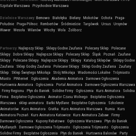
Szpitale Warszawa
:
Przychodnie Warszawa
Dzielnice Warszawy:
Bemowo
:
Białołęka
:
Bielany
:
Mokotów
:
Ochota
:
Praga-
Południe
:
Praga-Północ
:
Rembertów
:
Śródmieście
:
Targówek
:
Ursus
:
Ursynów
:
Wawer
:
Wesoła
:
Wilanów
:
Włochy
:
Wola
:
Żoliborz
Partnerzy:
Najlepszy Sklep
:
Sklepy Godne Zaufania
:
Polecany Sklep
:
Polecane
Sklepy
:
Dobre Sklepy
:
Najlepsze Sklepy
:
Polecany Sklep
:
Śląsk
:
Poznań
:
Zaufane
Sklepy
:
Polecane Sklepy
:
Najlepsze Sklepy
:
Sklepy
:
Katalog Sklepów
:
Sklepy Godne
Zaufania
:
Sklep Godny Zaufania
:
Polecane Sklepy
:
Sklep Godny Zaufania
:
Zaufany
Sklep
:
Sklep Świętego Mikołaja
:
Strój Mikołaja
:
Wiadomości Lokalne
:
Trójmiasto
:
Miasto
:
PINternet
:
Ogłoszenia
:
Akademia Animatora
:
Darmowe Ogłoszenia
:
Hurtownia Animatora
:
Ogłoszenia
:
Portal Animatora
:
Darmowe Ogłoszenia Warszawa
:
Firmy Regionu
:
Płyn do Baniek
:
Solidne Firmy
:
Ogłoszenia
:
Kurs Animatora
:
Solidna
Firma
:
Bezpłatne Ogłoszenia
:
Animator Czasu Wolnego
:
Bezpłatne Ogłoszenia
Warszawa
:
sklep animatora
:
Bańki Mydlane
:
Bezpłatne Ogłoszenia
:
Szkolenie
Animatorów
:
Kurs Animatora
:
Gratka
:
Kurs Animatora Warszawa
:
Rumia
:
Kurs
Animatora Poznań
:
Kurs Animatora Katowice
:
Kurs Animatora Zabaw
:
Firmy
:
Darmowe Ogłoszenia
:
Kupony Rabatowe
:
Ogłoszenia Warszawa
:
Płyn do Baniek
Mydlanych
:
Darmowe Ogłoszenia Trójmiasto
:
Ogłoszenia Trójmiasto
:
Ogłoszenia
:
Solidne Firmy
:
Bezpłatne Ogłoszenia
:
Płyn do Baniek
:
Hurtownia Balonów
:
Party