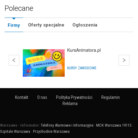
Polecane
Oferty specjalne
Ogłoszenia
Firmy
KursAnimatora.pl
KURSY ZAWODOWE
Kontakt
O nas
Polityka Prywatności
Regulamin
Reklama
Warszawa - Informator:
Telefony Alarmowe i Informacyjne
:
MCK Warszawa 19115
:
Szpitale Warszawa
:
Przychodnie Warszawa