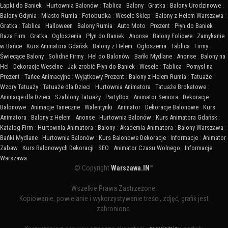
Łapki do Baniek
:
Hurtownia Balonów
:
Tablica
:
Balony
:
Gratka
:
Balony Urodzinowe
:
Balony Gdynia
:
Miasto Rumia
:
Fotobudka
:
Wesele Sklep
:
Balony z Helem Warszawa
:
Gratka
:
Tablica
:
Halloween
:
Balony Rumia
:
Auto Moto
:
Prezent
:
Płyn do Baniek
:
Baza Firm
:
Gratka
:
Ogłoszenia
:
Płyn do Baniek
:
Anonse
:
Balony Foliowe
:
Zamykanie
w Bańce
:
Kurs Animatora Gdańsk
:
Balony z Helem
:
Ogłoszenia
:
Tablica
:
Firmy
:
Świecące Balony
:
Solidne Firmy
:
Hel do Balonów
:
Bańki Mydlane
:
Anonse
:
Balony na
Hel
:
Dekoracje Weselne
:
Jak zrobić Płyn do Baniek
:
Wesele
:
Tablica
:
Pomysł na
Prezent
:
Tańce Animacyjne
:
Wyjątkowy Prezent
:
Balony z Helem Rumia
:
Tatuaże
:
Wzory Tatuaży
:
Tatuaże dla Dzieci
:
Hurtownia Animatora
:
Tatuaże Brokatowe
:
Animacje dla Dzieci
:
Szablony Tatuaży
:
PartyBox
:
Animator Seniora
:
Dekoracje
Balonowe
:
Animacje Taneczne
:
Walentynki
:
Animator
:
Dekoracje Balonowe
:
Kurs
Animatora
:
Balony z Helem
:
Anonse
:
Hurtownia Balonów
:
Kurs Animatora Gdańsk
:
Katalog Firm
:
Hurtownia Animatora
:
Balony
:
Akademia Animatora
:
Balony Warszawa
:
Bańki Mydlane
:
Hurtownia Balonów
:
Kurs Balonowe Dekoracje
:
Informacje
:
Animator
Zabaw
:
Kurs Balonowych Dekoracji
:
SEO
:
Animator Czasu Wolnego
:
Informacje
Warszawa
© Copyright
Warszawa.IN
™
Wszelkie Prawa Zastrzeżone.
Kopiowanie, powielanie i wykorzystywanie treści, zdjęć, grafik jest
zabronione.