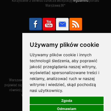
Korzystanie z serwisu oznacza akceptację
regulaminu
portalu
Warszawa.IN™
Używamy plików cookie
Bezpieczne Płatności obsługuje:
Używamy plików cookie i innych
technologii śledzenia, aby poprawić
jakość przeglądania naszej witryny,
wyświetlać spersonalizowane treści i
reklamy, analizować ruch w naszej
Warszawa – miasto stołeczne Warszawa. Nazwa miasta zaczęła
witrynie i wiedzieć, skąd pochodzą
pojawiać się w dokumentach w XIV wieku jako Warszewa, a od XV wieku
nasi użytkownicy.
również jako Warszowa. Zmiana nazwy na Warszawa w XV wieku
wynikała z mazowieckiej wymowy dialektycznej.
Zgoda
Odmawiam