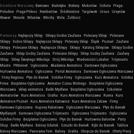
Dzielnice Warszawy:
Bemowo
:
Białołęka
:
Bielany
:
Mokotów
:
Ochota
:
Praga-
Południe
:
Praga-Północ
:
Rembertów
:
Śródmieście
:
Targówek
:
Ursus
:
Ursynów
:
Wawer
:
Wesoła
:
Wilanów
:
Włochy
:
Wola
:
Żoliborz
Partnerzy:
Najlepszy Sklep
:
Sklepy Godne Zaufania
:
Polecany Sklep
:
Polecane
Sklepy
:
Dobre Sklepy
:
Najlepsze Sklepy
:
Polecany Sklep
:
Śląsk
:
Poznań
:
Zaufane
Sklepy
:
Polecane Sklepy
:
Najlepsze Sklepy
:
Sklepy
:
Katalog Sklepów
:
Sklepy Godne
Zaufania
:
Sklep Godny Zaufania
:
Polecane Sklepy
:
Sklep Godny Zaufania
:
Zaufany
Sklep
:
Sklep Świętego Mikołaja
:
Strój Mikołaja
:
Wiadomości Lokalne
:
Trójmiasto
:
Miasto
:
PINternet
:
Ogłoszenia
:
Akademia Animatora
:
Darmowe Ogłoszenia
:
Hurtownia Animatora
:
Ogłoszenia
:
Portal Animatora
:
Darmowe Ogłoszenia Warszawa
:
Firmy Regionu
:
Płyn do Baniek
:
Solidne Firmy
:
Ogłoszenia
:
Kurs Animatora
:
Solidna
Firma
:
Bezpłatne Ogłoszenia
:
Animator Czasu Wolnego
:
Bezpłatne Ogłoszenia
Warszawa
:
sklep animatora
:
Bańki Mydlane
:
Bezpłatne Ogłoszenia
:
Szkolenie
Animatorów
:
Kurs Animatora
:
Gratka
:
Kurs Animatora Warszawa
:
Rumia
:
Kurs
Animatora Poznań
:
Kurs Animatora Katowice
:
Kurs Animatora Zabaw
:
Firmy
:
Darmowe Ogłoszenia
:
Kupony Rabatowe
:
Ogłoszenia Warszawa
:
Płyn do Baniek
Mydlanych
:
Darmowe Ogłoszenia Trójmiasto
:
Ogłoszenia Trójmiasto
:
Ogłoszenia
:
Solidne Firmy
:
Bezpłatne Ogłoszenia
:
Płyn do Baniek
:
Hurtownia Balonów
:
Party
Shop
:
Bańki Mydlane
:
Balony Gdańsk
:
Sznurki do Baniek
:
Kijki do Baniek
:
Tablica
:
Balony Warszawa
:
Panorama Firm
:
Balony
:
Gratka
:
Obręcze do Baniek
:
Oferty Pracy
: