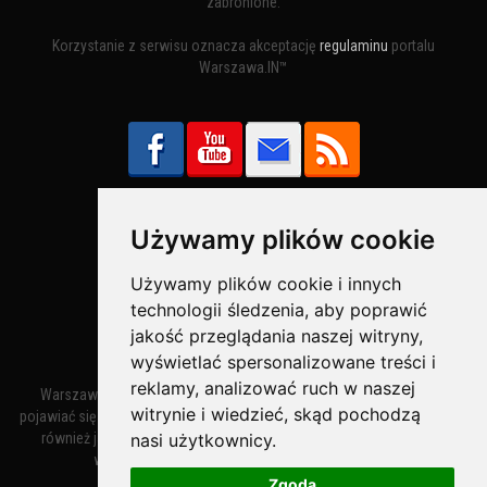
zabronione.
Korzystanie z serwisu oznacza akceptację
regulaminu
portalu
Warszawa.IN™
Używamy plików cookie
Bezpieczne Płatności obsługuje:
Używamy plików cookie i innych
technologii śledzenia, aby poprawić
jakość przeglądania naszej witryny,
wyświetlać spersonalizowane treści i
reklamy, analizować ruch w naszej
Warszawa – miasto stołeczne Warszawa. Nazwa miasta zaczęła
witrynie i wiedzieć, skąd pochodzą
pojawiać się w dokumentach w XIV wieku jako Warszewa, a od XV wieku
nasi użytkownicy.
również jako Warszowa. Zmiana nazwy na Warszawa w XV wieku
wynikała z mazowieckiej wymowy dialektycznej.
Zgoda