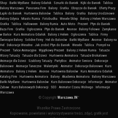
Shop
:
Bańki Mydlane
:
Balony Gdańsk
:
Sznurki do Baniek
:
Kijki do Baniek
:
Tablica
:
Balony Warszawa
:
Panorama Firm
:
Balony
:
Gratka
:
Obręcze do Baniek
:
Oferty Pracy
:
Łapki do Baniek
:
Hurtownia Balonów
:
Tablica
:
Balony
:
Gratka
:
Balony Urodzinowe
:
Balony Gdynia
:
Miasto Rumia
:
Fotobudka
:
Wesele Sklep
:
Balony z Helem Warszawa
:
Gratka
:
Tablica
:
Halloween
:
Balony Rumia
:
Auto Moto
:
Prezent
:
Płyn do Baniek
:
Baza Firm
:
Gratka
:
Ogłoszenia
:
Płyn do Baniek
:
Anonse
:
Balony Foliowe
:
Zamykanie
w Bańce
:
Kurs Animatora Gdańsk
:
Balony z Helem
:
Ogłoszenia
:
Tablica
:
Firmy
:
Świecące Balony
:
Solidne Firmy
:
Hel do Balonów
:
Bańki Mydlane
:
Anonse
:
Balony na
Hel
:
Dekoracje Weselne
:
Jak zrobić Płyn do Baniek
:
Wesele
:
Tablica
:
Pomysł na
Prezent
:
Tańce Animacyjne
:
Wyjątkowy Prezent
:
Balony z Helem Rumia
:
Tatuaże
:
Wzory Tatuaży
:
Tatuaże dla Dzieci
:
Hurtownia Animatora
:
Tatuaże Brokatowe
:
Animacje dla Dzieci
:
Szablony Tatuaży
:
PartyBox
:
Animator Seniora
:
Dekoracje
Balonowe
:
Animacje Taneczne
:
Walentynki
:
Animator
:
Dekoracje Balonowe
:
Kurs
Animatora
:
Balony z Helem
:
Anonse
:
Hurtownia Balonów
:
Kurs Animatora Gdańsk
:
Katalog Firm
:
Hurtownia Animatora
:
Balony
:
Akademia Animatora
:
Balony Warszawa
:
Bańki Mydlane
:
Hurtownia Balonów
:
Kurs Balonowe Dekoracje
:
Informacje
:
Animator
Zabaw
:
Kurs Balonowych Dekoracji
:
SEO
:
Animator Czasu Wolnego
:
Informacje
Warszawa
© Copyright
Warszawa.IN
™
Wszelkie Prawa Zastrzeżone.
Kopiowanie, powielanie i wykorzystywanie treści, zdjęć, grafik jest