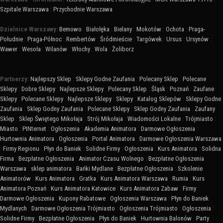
Szpitale Warszawa
:
Przychodnie Warszawa
Dzielnice Warszawy:
Bemowo
:
Białołęka
:
Bielany
:
Mokotów
:
Ochota
:
Praga-
Południe
:
Praga-Północ
:
Rembertów
:
Śródmieście
:
Targówek
:
Ursus
:
Ursynów
:
Wawer
:
Wesoła
:
Wilanów
:
Włochy
:
Wola
:
Żoliborz
Partnerzy:
Najlepszy Sklep
:
Sklepy Godne Zaufania
:
Polecany Sklep
:
Polecane
Sklepy
:
Dobre Sklepy
:
Najlepsze Sklepy
:
Polecany Sklep
:
Śląsk
:
Poznań
:
Zaufane
Sklepy
:
Polecane Sklepy
:
Najlepsze Sklepy
:
Sklepy
:
Katalog Sklepów
:
Sklepy Godne
Zaufania
:
Sklep Godny Zaufania
:
Polecane Sklepy
:
Sklep Godny Zaufania
:
Zaufany
Sklep
:
Sklep Świętego Mikołaja
:
Strój Mikołaja
:
Wiadomości Lokalne
:
Trójmiasto
:
Miasto
:
PINternet
:
Ogłoszenia
:
Akademia Animatora
:
Darmowe Ogłoszenia
:
Hurtownia Animatora
:
Ogłoszenia
:
Portal Animatora
:
Darmowe Ogłoszenia Warszawa
:
Firmy Regionu
:
Płyn do Baniek
:
Solidne Firmy
:
Ogłoszenia
:
Kurs Animatora
:
Solidna
Firma
:
Bezpłatne Ogłoszenia
:
Animator Czasu Wolnego
:
Bezpłatne Ogłoszenia
Warszawa
:
sklep animatora
:
Bańki Mydlane
:
Bezpłatne Ogłoszenia
:
Szkolenie
Animatorów
:
Kurs Animatora
:
Gratka
:
Kurs Animatora Warszawa
:
Rumia
:
Kurs
Animatora Poznań
:
Kurs Animatora Katowice
:
Kurs Animatora Zabaw
:
Firmy
:
Darmowe Ogłoszenia
:
Kupony Rabatowe
:
Ogłoszenia Warszawa
:
Płyn do Baniek
Mydlanych
:
Darmowe Ogłoszenia Trójmiasto
:
Ogłoszenia Trójmiasto
:
Ogłoszenia
:
Solidne Firmy
:
Bezpłatne Ogłoszenia
:
Płyn do Baniek
:
Hurtownia Balonów
:
Party