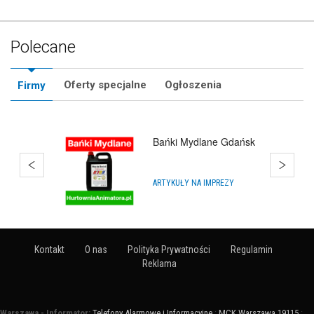
Polecane
Oferty specjalne
Ogłoszenia
Firmy
Bańki Mydlane Gdańsk
ARTYKUŁY NA IMPREZY
Kontakt
O nas
Polityka Prywatności
Regulamin
Reklama
Warszawa - Informator:
Telefony Alarmowe i Informacyjne
:
MCK Warszawa 19115
: