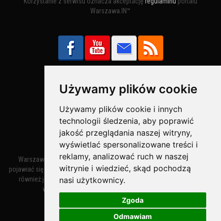
Korzystanie z serwisu oznacza akceptację
regulaminu
portalu
Warszawa.IN™
Używamy plików cookie
Bezpieczne Płatności obsługuje:
Używamy plików cookie i innych
technologii śledzenia, aby poprawić
jakość przeglądania naszej witryny,
wyświetlać spersonalizowane treści i
reklamy, analizować ruch w naszej
Warszawa – miasto stołeczne Warszawa. Nazwa miasta zaczęła
witrynie i wiedzieć, skąd pochodzą
pojawiać się w dokumentach w XIV wieku jako Warszewa, a od XV wieku
nasi użytkownicy.
również jako Warszowa. Zmiana nazwy na Warszawa w XV wieku
wynikała z mazowieckiej wymowy dialektycznej.
Zgoda
Odmawiam