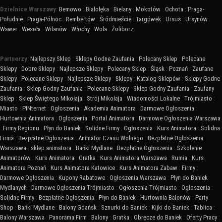
Dzielnice Warszawy:
Bemowo
:
Białołęka
:
Bielany
:
Mokotów
:
Ochota
:
Praga-
Południe
:
Praga-Północ
:
Rembertów
:
Śródmieście
:
Targówek
:
Ursus
:
Ursynów
:
Wawer
:
Wesoła
:
Wilanów
:
Włochy
:
Wola
:
Żoliborz
Partnerzy:
Najlepszy Sklep
:
Sklepy Godne Zaufania
:
Polecany Sklep
:
Polecane
Sklepy
:
Dobre Sklepy
:
Najlepsze Sklepy
:
Polecany Sklep
:
Śląsk
:
Poznań
:
Zaufane
Sklepy
:
Polecane Sklepy
:
Najlepsze Sklepy
:
Sklepy
:
Katalog Sklepów
:
Sklepy Godne
Zaufania
:
Sklep Godny Zaufania
:
Polecane Sklepy
:
Sklep Godny Zaufania
:
Zaufany
Sklep
:
Sklep Świętego Mikołaja
:
Strój Mikołaja
:
Wiadomości Lokalne
:
Trójmiasto
:
Miasto
:
PINternet
:
Ogłoszenia
:
Akademia Animatora
:
Darmowe Ogłoszenia
:
Hurtownia Animatora
:
Ogłoszenia
:
Portal Animatora
:
Darmowe Ogłoszenia Warszawa
:
Firmy Regionu
:
Płyn do Baniek
:
Solidne Firmy
:
Ogłoszenia
:
Kurs Animatora
:
Solidna
Firma
:
Bezpłatne Ogłoszenia
:
Animator Czasu Wolnego
:
Bezpłatne Ogłoszenia
Warszawa
:
sklep animatora
:
Bańki Mydlane
:
Bezpłatne Ogłoszenia
:
Szkolenie
Animatorów
:
Kurs Animatora
:
Gratka
:
Kurs Animatora Warszawa
:
Rumia
:
Kurs
Animatora Poznań
:
Kurs Animatora Katowice
:
Kurs Animatora Zabaw
:
Firmy
:
Darmowe Ogłoszenia
:
Kupony Rabatowe
:
Ogłoszenia Warszawa
:
Płyn do Baniek
Mydlanych
:
Darmowe Ogłoszenia Trójmiasto
:
Ogłoszenia Trójmiasto
:
Ogłoszenia
:
Solidne Firmy
:
Bezpłatne Ogłoszenia
:
Płyn do Baniek
:
Hurtownia Balonów
:
Party
Shop
:
Bańki Mydlane
:
Balony Gdańsk
:
Sznurki do Baniek
:
Kijki do Baniek
:
Tablica
:
Balony Warszawa
:
Panorama Firm
:
Balony
:
Gratka
:
Obręcze do Baniek
:
Oferty Pracy
: