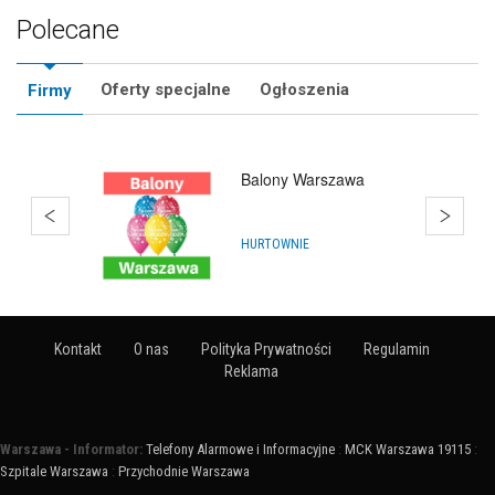
Polecane
Oferty specjalne
Ogłoszenia
Firmy
Balony Warszawa
HURTOWNIE
Kontakt
O nas
Polityka Prywatności
Regulamin
Reklama
Warszawa - Informator:
Telefony Alarmowe i Informacyjne
:
MCK Warszawa 19115
:
Szpitale Warszawa
:
Przychodnie Warszawa