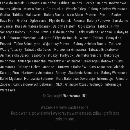
Łapki do Baniek
:
Hurtownia Balonów
:
Tablica
:
Balony
:
Gratka
:
Balony Urodzinowe
:
Balony Gdynia
:
Miasto Rumia
:
Fotobudka
:
Wesele Sklep
:
Balony z Helem Warszawa
:
Gratka
:
Tablica
:
Halloween
:
Balony Rumia
:
Auto Moto
:
Prezent
:
Płyn do Baniek
:
Baza Firm
:
Gratka
:
Ogłoszenia
:
Płyn do Baniek
:
Anonse
:
Balony Foliowe
:
Zamykanie
w Bańce
:
Kurs Animatora Gdańsk
:
Balony z Helem
:
Ogłoszenia
:
Tablica
:
Firmy
:
Świecące Balony
:
Solidne Firmy
:
Hel do Balonów
:
Bańki Mydlane
:
Anonse
:
Balony na
Hel
:
Dekoracje Weselne
:
Jak zrobić Płyn do Baniek
:
Wesele
:
Tablica
:
Pomysł na
Prezent
:
Tańce Animacyjne
:
Wyjątkowy Prezent
:
Balony z Helem Rumia
:
Tatuaże
:
Wzory Tatuaży
:
Tatuaże dla Dzieci
:
Hurtownia Animatora
:
Tatuaże Brokatowe
:
Animacje dla Dzieci
:
Szablony Tatuaży
:
PartyBox
:
Animator Seniora
:
Dekoracje
Balonowe
:
Animacje Taneczne
:
Walentynki
:
Animator
:
Dekoracje Balonowe
:
Kurs
Animatora
:
Balony z Helem
:
Anonse
:
Hurtownia Balonów
:
Kurs Animatora Gdańsk
:
Katalog Firm
:
Hurtownia Animatora
:
Balony
:
Akademia Animatora
:
Balony Warszawa
:
Bańki Mydlane
:
Hurtownia Balonów
:
Kurs Balonowe Dekoracje
:
Informacje
:
Animator
Zabaw
:
Kurs Balonowych Dekoracji
:
SEO
:
Animator Czasu Wolnego
:
Informacje
Warszawa
© Copyright
Warszawa.IN
™
Wszelkie Prawa Zastrzeżone.
Kopiowanie, powielanie i wykorzystywanie treści, zdjęć, grafik jest
zabronione.