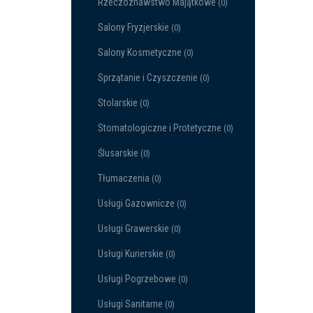
Rzeczoznawstwo Majątkowe
(0)
Salony Fryzjerskie
(0)
Salony Kosmetyczne
(0)
Sprzątanie i Czyszczenie
(0)
Stolarskie
(0)
Stomatologiczne i Protetyczne
(0)
Ślusarskie
(0)
Tłumaczenia
(0)
Usługi Gazownicze
(0)
Usługi Grawerskie
(0)
Usługi Kurierskie
(0)
Usługi Pogrzebowe
(0)
Usługi Sanitarne
(0)