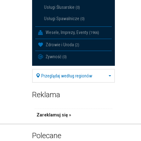
Usługi Ślusarskie
(0)
Usługi Spawalnicze
(0)
Wesele, Imprezy, Eventy
(1966)
Zdrowie i Uroda
(2)
Żywność
(0)
Przeglądaj według regionów
Reklama
Zareklamuj się »
Polecane