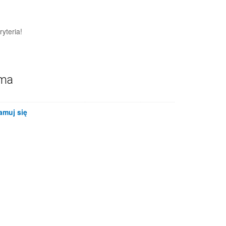
yteria!
ama
amuj się