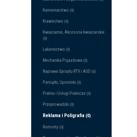
Kamieniarstwo
(0)
Krawiectwo
(0)
Kwiaciarnie, Akcesoria kwiaciarskie
(0)
Lakiernictwo
(0)
Mechanika Pojazdowa
(0)
Naprawa Sprzętu RTV i AGD
(0)
Pamiątki, Upominki
(0)
Pralnie i Usługi Pralnicze
(0)
Przeprowadzki
(0)
Reklama i Poligrafia
(0)
Remonty
(0)