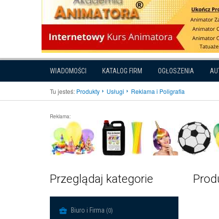
WIADOMOŚCI
KATALOG FIRM
OGŁOSZENIA
AU
Tu jesteś:
Produkty
Usługi
Reklama i Poligrafia
Reklama:
Przeglądaj kategorie
Produ
Biuro i Firma
(0)