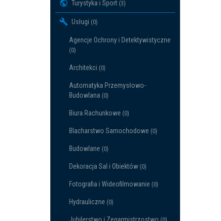
Turystyka i Sport
(3)
Usługi
(0)
Agencje Ochrony i Detektywistyczne
(0)
Architekci
(0)
Automatyka Przemysłowo-
Budowlana
(0)
Biura Rachunkowe
(0)
Blacharstwo Samochodowe
(0)
Budowlane
(0)
Dekoracja Sal i Obiektów
(0)
Fotografia i Wideofilmowanie
(0)
Hydrauliczne
(0)
Jubilerstwo i Zegarmistrzostwo
(0)