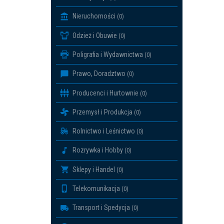
Nieruchomości
(0)
Odzież i Obuwie
(0)
Poligrafia i Wydawnictwa
(0)
Prawo, Doradztwo
(0)
Producenci i Hurtownie
(0)
Przemysł i Produkcja
(0)
Rolnictwo i Leśnictwo
(0)
Rozrywka i Hobby
(0)
Sklepy i Handel
(0)
Telekomunikacja
(0)
Transport i Spedycja
(0)