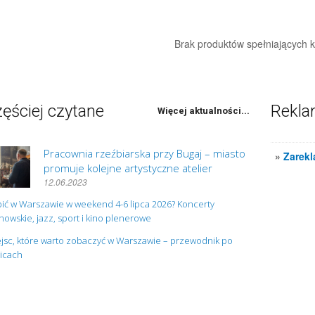
Brak produktów spełniających kr
ęściej czytane
Rekl
Więcej aktualności...
Pracownia rzeźbiarska przy Bugaj – miasto
»
Zarekl
promuje kolejne artystyczne atelier
12.06.2023
ić w Warszawie w weekend 4-6 lipca 2026? Koncerty
owskie, jazz, sport i kino plenerowe
jsc, które warto zobaczyć w Warszawie – przewodnik po
nicach