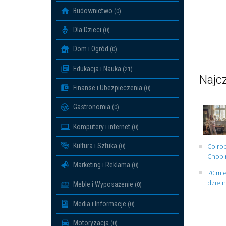
Budownictwo
(0)
Dla Dzieci
(0)
Dom i Ogród
(0)
Edukacja i Nauka
(21)
Najcz
Finanse i Ubezpieczenia
(0)
Gastronomia
(0)
Komputery i internet
(0)
Kultura i Sztuka
Co rob
(0)
Chopin
Marketing i Reklama
(0)
70 mie
dziel
Meble i Wyposażenie
(0)
Media i Informacje
(0)
Motoryzacja
(0)