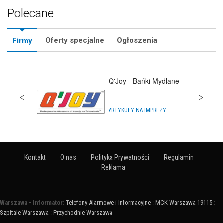
Polecane
Oferty specjalne
Ogłoszenia
Firmy
Q'Joy - Bańki Mydlane
ARTYKUŁY NA IMPREZY
Kontakt
O nas
Polityka Prywatności
Regulamin
Reklama
Warszawa - Informator:
Telefony Alarmowe i Informacyjne
:
MCK Warszawa 19115
:
Szpitale Warszawa
:
Przychodnie Warszawa