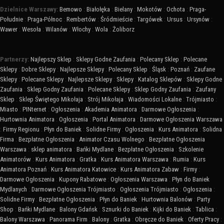
Dzielnice Warszawy:
Bemowo
:
Białołęka
:
Bielany
:
Mokotów
:
Ochota
:
Praga-
Południe
:
Praga-Północ
:
Rembertów
:
Śródmieście
:
Targówek
:
Ursus
:
Ursynów
:
Wawer
:
Wesoła
:
Wilanów
:
Włochy
:
Wola
:
Żoliborz
Partnerzy:
Najlepszy Sklep
:
Sklepy Godne Zaufania
:
Polecany Sklep
:
Polecane
Sklepy
:
Dobre Sklepy
:
Najlepsze Sklepy
:
Polecany Sklep
:
Śląsk
:
Poznań
:
Zaufane
Sklepy
:
Polecane Sklepy
:
Najlepsze Sklepy
:
Sklepy
:
Katalog Sklepów
:
Sklepy Godne
Zaufania
:
Sklep Godny Zaufania
:
Polecane Sklepy
:
Sklep Godny Zaufania
:
Zaufany
Sklep
:
Sklep Świętego Mikołaja
:
Strój Mikołaja
:
Wiadomości Lokalne
:
Trójmiasto
:
Miasto
:
PINternet
:
Ogłoszenia
:
Akademia Animatora
:
Darmowe Ogłoszenia
:
Hurtownia Animatora
:
Ogłoszenia
:
Portal Animatora
:
Darmowe Ogłoszenia Warszawa
:
Firmy Regionu
:
Płyn do Baniek
:
Solidne Firmy
:
Ogłoszenia
:
Kurs Animatora
:
Solidna
Firma
:
Bezpłatne Ogłoszenia
:
Animator Czasu Wolnego
:
Bezpłatne Ogłoszenia
Warszawa
:
sklep animatora
:
Bańki Mydlane
:
Bezpłatne Ogłoszenia
:
Szkolenie
Animatorów
:
Kurs Animatora
:
Gratka
:
Kurs Animatora Warszawa
:
Rumia
:
Kurs
Animatora Poznań
:
Kurs Animatora Katowice
:
Kurs Animatora Zabaw
:
Firmy
:
Darmowe Ogłoszenia
:
Kupony Rabatowe
:
Ogłoszenia Warszawa
:
Płyn do Baniek
Mydlanych
:
Darmowe Ogłoszenia Trójmiasto
:
Ogłoszenia Trójmiasto
:
Ogłoszenia
:
Solidne Firmy
:
Bezpłatne Ogłoszenia
:
Płyn do Baniek
:
Hurtownia Balonów
:
Party
Shop
:
Bańki Mydlane
:
Balony Gdańsk
:
Sznurki do Baniek
:
Kijki do Baniek
:
Tablica
:
Balony Warszawa
:
Panorama Firm
:
Balony
:
Gratka
:
Obręcze do Baniek
:
Oferty Pracy
: