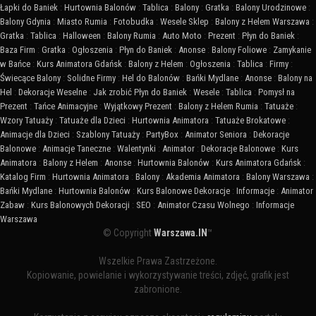
Łapki do Baniek
:
Hurtownia Balonów
:
Tablica
:
Balony
:
Gratka
:
Balony Urodzinowe
:
Balony Gdynia
:
Miasto Rumia
:
Fotobudka
:
Wesele Sklep
:
Balony z Helem Warszawa
:
Gratka
:
Tablica
:
Halloween
:
Balony Rumia
:
Auto Moto
:
Prezent
:
Płyn do Baniek
:
Baza Firm
:
Gratka
:
Ogłoszenia
:
Płyn do Baniek
:
Anonse
:
Balony Foliowe
:
Zamykanie
w Bańce
:
Kurs Animatora Gdańsk
:
Balony z Helem
:
Ogłoszenia
:
Tablica
:
Firmy
:
Świecące Balony
:
Solidne Firmy
:
Hel do Balonów
:
Bańki Mydlane
:
Anonse
:
Balony na
Hel
:
Dekoracje Weselne
:
Jak zrobić Płyn do Baniek
:
Wesele
:
Tablica
:
Pomysł na
Prezent
:
Tańce Animacyjne
:
Wyjątkowy Prezent
:
Balony z Helem Rumia
:
Tatuaże
:
Wzory Tatuaży
:
Tatuaże dla Dzieci
:
Hurtownia Animatora
:
Tatuaże Brokatowe
:
Animacje dla Dzieci
:
Szablony Tatuaży
:
PartyBox
:
Animator Seniora
:
Dekoracje
Balonowe
:
Animacje Taneczne
:
Walentynki
:
Animator
:
Dekoracje Balonowe
:
Kurs
Animatora
:
Balony z Helem
:
Anonse
:
Hurtownia Balonów
:
Kurs Animatora Gdańsk
:
Katalog Firm
:
Hurtownia Animatora
:
Balony
:
Akademia Animatora
:
Balony Warszawa
:
Bańki Mydlane
:
Hurtownia Balonów
:
Kurs Balonowe Dekoracje
:
Informacje
:
Animator
Zabaw
:
Kurs Balonowych Dekoracji
:
SEO
:
Animator Czasu Wolnego
:
Informacje
Warszawa
© Copyright
Warszawa.IN
™
Wszelkie Prawa Zastrzeżone.
Kopiowanie, powielanie i wykorzystywanie treści, zdjęć, grafik jest
zabronione.