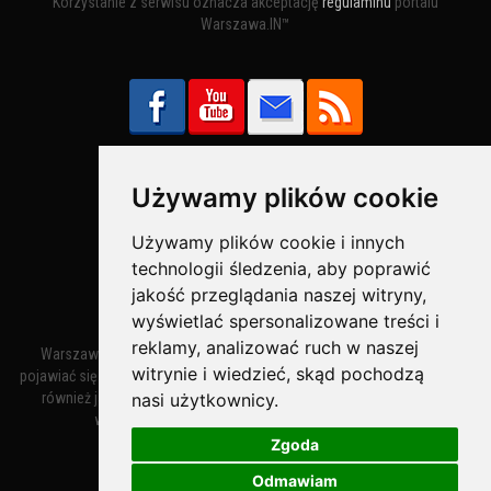
Korzystanie z serwisu oznacza akceptację
regulaminu
portalu
Warszawa.IN™
Używamy plików cookie
Bezpieczne Płatności obsługuje:
Używamy plików cookie i innych
technologii śledzenia, aby poprawić
jakość przeglądania naszej witryny,
wyświetlać spersonalizowane treści i
reklamy, analizować ruch w naszej
Warszawa – miasto stołeczne Warszawa. Nazwa miasta zaczęła
witrynie i wiedzieć, skąd pochodzą
pojawiać się w dokumentach w XIV wieku jako Warszewa, a od XV wieku
nasi użytkownicy.
również jako Warszowa. Zmiana nazwy na Warszawa w XV wieku
wynikała z mazowieckiej wymowy dialektycznej.
Zgoda
Odmawiam