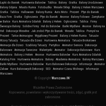
Łapki do Baniek
:
Hurtownia Balonów
:
Tablica
:
Balony
:
Gratka
:
Balony Urodzinowe
:
Balony Gdynia
:
Miasto Rumia
:
Fotobudka
:
Wesele Sklep
:
Balony z Helem Warszawa
:
Gratka
:
Tablica
:
Halloween
:
Balony Rumia
:
Auto Moto
:
Prezent
:
Płyn do Baniek
:
Baza Firm
:
Gratka
:
Ogłoszenia
:
Płyn do Baniek
:
Anonse
:
Balony Foliowe
:
Zamykanie
w Bańce
:
Kurs Animatora Gdańsk
:
Balony z Helem
:
Ogłoszenia
:
Tablica
:
Firmy
:
Świecące Balony
:
Solidne Firmy
:
Hel do Balonów
:
Bańki Mydlane
:
Anonse
:
Balony na
Hel
:
Dekoracje Weselne
:
Jak zrobić Płyn do Baniek
:
Wesele
:
Tablica
:
Pomysł na
Prezent
:
Tańce Animacyjne
:
Wyjątkowy Prezent
:
Balony z Helem Rumia
:
Tatuaże
:
Wzory Tatuaży
:
Tatuaże dla Dzieci
:
Hurtownia Animatora
:
Tatuaże Brokatowe
:
Animacje dla Dzieci
:
Szablony Tatuaży
:
PartyBox
:
Animator Seniora
:
Dekoracje
Balonowe
:
Animacje Taneczne
:
Walentynki
:
Animator
:
Dekoracje Balonowe
:
Kurs
Animatora
:
Balony z Helem
:
Anonse
:
Hurtownia Balonów
:
Kurs Animatora Gdańsk
:
Katalog Firm
:
Hurtownia Animatora
:
Balony
:
Akademia Animatora
:
Balony Warszawa
:
Bańki Mydlane
:
Hurtownia Balonów
:
Kurs Balonowe Dekoracje
:
Informacje
:
Animator
Zabaw
:
Kurs Balonowych Dekoracji
:
SEO
:
Animator Czasu Wolnego
:
Informacje
Warszawa
© Copyright
Warszawa.IN
™
Wszelkie Prawa Zastrzeżone.
Kopiowanie, powielanie i wykorzystywanie treści, zdjęć, grafik jest
zabronione.