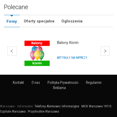
Polecane
Oferty specjalne
Ogłoszenia
Firmy
Balony Konin
ARTYKUŁY NA IMPREZY
Kontakt
O nas
Polityka Prywatności
Regulamin
Reklama
Warszawa - Informator:
Telefony Alarmowe i Informacyjne
:
MCK Warszawa 19115
:
Szpitale Warszawa
:
Przychodnie Warszawa