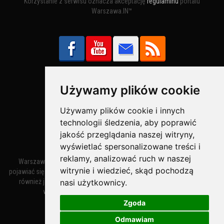
Korzystanie z serwisu oznacza akceptację
regulaminu
portalu
Warszawa.IN™
Używamy plików cookie
Bezpieczne Płatności obsługuje:
Używamy plików cookie i innych
technologii śledzenia, aby poprawić
jakość przeglądania naszej witryny,
wyświetlać spersonalizowane treści i
reklamy, analizować ruch w naszej
Warszawa – miasto stołeczne Warszawa. Nazwa miasta zaczęła
witrynie i wiedzieć, skąd pochodzą
pojawiać się w dokumentach w XIV wieku jako Warszewa, a od XV wieku
nasi użytkownicy.
również jako Warszowa. Zmiana nazwy na Warszawa w XV wieku
wynikała z mazowieckiej wymowy dialektycznej.
Zgoda
Odmawiam