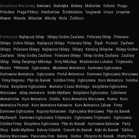
Dzielnice Warszawy:
Bemowo
:
Białołęka
:
Bielany
:
Mokotów
:
Ochota
:
Praga-
Południe
:
Praga-Północ
:
Rembertów
:
Śródmieście
:
Targówek
:
Ursus
:
Ursynów
:
Wawer
:
Wesoła
:
Wilanów
:
Włochy
:
Wola
:
Żoliborz
Partnerzy:
Najlepszy Sklep
:
Sklepy Godne Zaufania
:
Polecany Sklep
:
Polecane
Sklepy
:
Dobre Sklepy
:
Najlepsze Sklepy
:
Polecany Sklep
:
Śląsk
:
Poznań
:
Zaufane
Sklepy
:
Polecane Sklepy
:
Najlepsze Sklepy
:
Sklepy
:
Katalog Sklepów
:
Sklepy Godne
Zaufania
:
Sklep Godny Zaufania
:
Polecane Sklepy
:
Sklep Godny Zaufania
:
Zaufany
Sklep
:
Sklep Świętego Mikołaja
:
Strój Mikołaja
:
Wiadomości Lokalne
:
Trójmiasto
:
Miasto
:
PINternet
:
Ogłoszenia
:
Akademia Animatora
:
Darmowe Ogłoszenia
:
Hurtownia Animatora
:
Ogłoszenia
:
Portal Animatora
:
Darmowe Ogłoszenia Warszawa
:
Firmy Regionu
:
Płyn do Baniek
:
Solidne Firmy
:
Ogłoszenia
:
Kurs Animatora
:
Solidna
Firma
:
Bezpłatne Ogłoszenia
:
Animator Czasu Wolnego
:
Bezpłatne Ogłoszenia
Warszawa
:
sklep animatora
:
Bańki Mydlane
:
Bezpłatne Ogłoszenia
:
Szkolenie
Animatorów
:
Kurs Animatora
:
Gratka
:
Kurs Animatora Warszawa
:
Rumia
:
Kurs
Animatora Poznań
:
Kurs Animatora Katowice
:
Kurs Animatora Zabaw
:
Firmy
:
Darmowe Ogłoszenia
:
Kupony Rabatowe
:
Ogłoszenia Warszawa
:
Płyn do Baniek
Mydlanych
:
Darmowe Ogłoszenia Trójmiasto
:
Ogłoszenia Trójmiasto
:
Ogłoszenia
:
Solidne Firmy
:
Bezpłatne Ogłoszenia
:
Płyn do Baniek
:
Hurtownia Balonów
:
Party
Shop
:
Bańki Mydlane
:
Balony Gdańsk
:
Sznurki do Baniek
:
Kijki do Baniek
:
Tablica
:
Balony Warszawa
:
Panorama Firm
:
Balony
:
Gratka
:
Obręcze do Baniek
:
Oferty Pracy
: