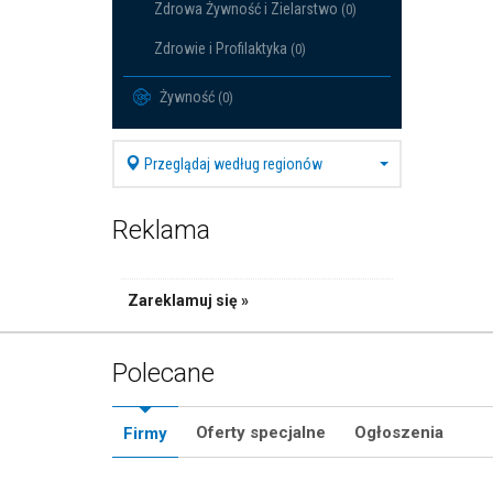
Zdrowa Żywność i Zielarstwo
(0)
Zdrowie i Profilaktyka
(0)
Żywność
(0)
Przeglądaj według regionów
Reklama
Zareklamuj się »
Polecane
Oferty specjalne
Ogłoszenia
Firmy