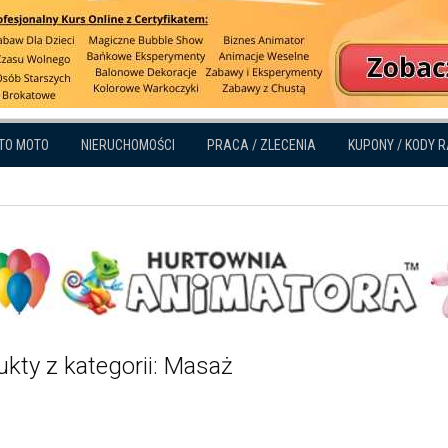
TO MOTO
NIERUCHOMOŚCI
PRACA / ZLECENIA
KUPONY / KODY 
kty z kategorii: Masaż