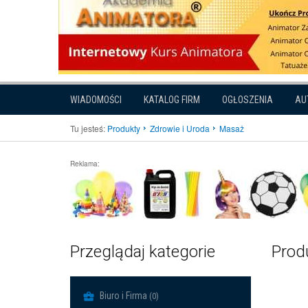
WIADOMOŚCI
KATALOG FIRM
OGŁOSZENIA
AU
Tu jesteś:
Produkty
Zdrowie i Uroda
Masaż
Reklama:
Przeglądaj kategorie
Produ
Biuro i Firma
(0)