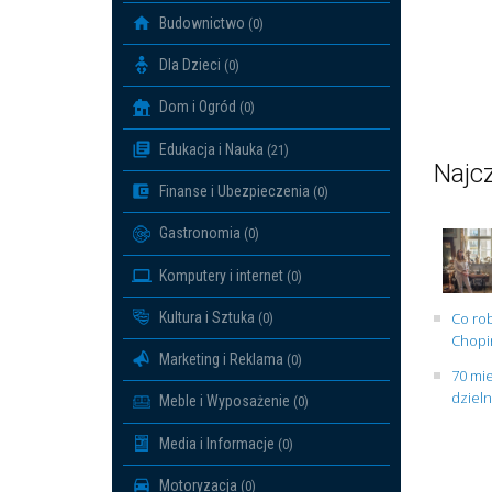
Budownictwo
(0)
Dla Dzieci
(0)
Dom i Ogród
(0)
Edukacja i Nauka
(21)
Najcz
Finanse i Ubezpieczenia
(0)
Gastronomia
(0)
Komputery i internet
(0)
Kultura i Sztuka
Co rob
(0)
Chopin
Marketing i Reklama
(0)
70 mie
dziel
Meble i Wyposażenie
(0)
Media i Informacje
(0)
Motoryzacja
(0)