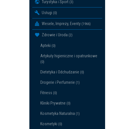
Turystyka i Sport
(3)
Usługi
(0)
Wesele, Imprezy, Eventy
(1966)
Zdrowie i Uroda
(2)
Apteki
(0)
Artykuły higieniczne i opatrunkowe
(0)
Dietetyka i Odchudzanie
(0)
Drogerie i Perfumerie
(1)
Fitness
(0)
Kliniki Prywatne
(0)
Kosmetyka Naturalna
(1)
Kosmetyki
(0)