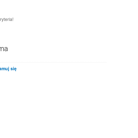
yteria!
ama
amuj się