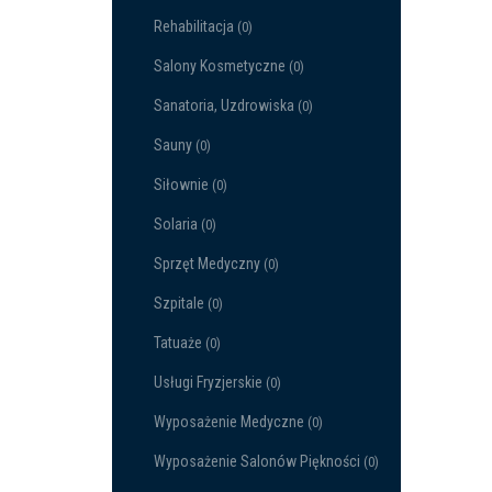
Rehabilitacja
(0)
Salony Kosmetyczne
(0)
Sanatoria, Uzdrowiska
(0)
Sauny
(0)
Siłownie
(0)
Solaria
(0)
Sprzęt Medyczny
(0)
Szpitale
(0)
Tatuaże
(0)
Usługi Fryzjerskie
(0)
Wyposażenie Medyczne
(0)
Wyposażenie Salonów Piękności
(0)