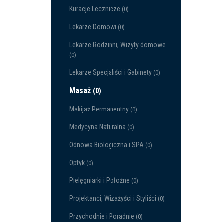
Kuracje Lecznicze
(0)
Lekarze Domowi
(0)
Lekarze Rodzinni, Wizyty domowe
(0)
Lekarze Specjaliści i Gabinety
(0)
Masaż
(0)
Makijaż Permanentny
(0)
Medycyna Naturalna
(0)
Odnowa Biologiczna i SPA
(0)
Optyk
(0)
Pielęgniarki i Położne
(0)
Projektanci, Wizażyści i Styliści
(0)
Przychodnie i Poradnie
(0)