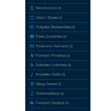
Nieruchomości
(0)
Odzież i Obuwie
(0)
Poligrafia i Wydawnictwa
(0)
Prawo, Doradztwo
(0)
Producenci i Hurtownie
(0)
Przemysł i Produkcja
(0)
Rolnictwo i Leśnictwo
(0)
Rozrywka i Hobby
(0)
Sklepy i Handel
(0)
Telekomunikacja
(0)
Transport i Spedycja
(0)