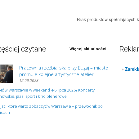
Brak produktów spełniających kr
ęściej czytane
Rekl
Więcej aktualności...
Pracownia rzeźbiarska przy Bugaj – miasto
»
Zarekl
promuje kolejne artystyczne atelier
12.06.2023
ić w Warszawie w weekend 4-6 lipca 2026? Koncerty
owskie, jazz, sport i kino plenerowe
jsc, które warto zobaczyć w Warszawie – przewodnik po
nicach