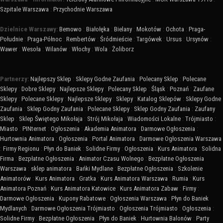
Szpitale Warszawa
:
Przychodnie Warszawa
Dzielnice Warszawy:
Bemowo
:
Białołęka
:
Bielany
:
Mokotów
:
Ochota
:
Praga-
Południe
:
Praga-Północ
:
Rembertów
:
Śródmieście
:
Targówek
:
Ursus
:
Ursynów
:
Wawer
:
Wesoła
:
Wilanów
:
Włochy
:
Wola
:
Żoliborz
Partnerzy:
Najlepszy Sklep
:
Sklepy Godne Zaufania
:
Polecany Sklep
:
Polecane
Sklepy
:
Dobre Sklepy
:
Najlepsze Sklepy
:
Polecany Sklep
:
Śląsk
:
Poznań
:
Zaufane
Sklepy
:
Polecane Sklepy
:
Najlepsze Sklepy
:
Sklepy
:
Katalog Sklepów
:
Sklepy Godne
Zaufania
:
Sklep Godny Zaufania
:
Polecane Sklepy
:
Sklep Godny Zaufania
:
Zaufany
Sklep
:
Sklep Świętego Mikołaja
:
Strój Mikołaja
:
Wiadomości Lokalne
:
Trójmiasto
:
Miasto
:
PINternet
:
Ogłoszenia
:
Akademia Animatora
:
Darmowe Ogłoszenia
:
Hurtownia Animatora
:
Ogłoszenia
:
Portal Animatora
:
Darmowe Ogłoszenia Warszawa
:
Firmy Regionu
:
Płyn do Baniek
:
Solidne Firmy
:
Ogłoszenia
:
Kurs Animatora
:
Solidna
Firma
:
Bezpłatne Ogłoszenia
:
Animator Czasu Wolnego
:
Bezpłatne Ogłoszenia
Warszawa
:
sklep animatora
:
Bańki Mydlane
:
Bezpłatne Ogłoszenia
:
Szkolenie
Animatorów
:
Kurs Animatora
:
Gratka
:
Kurs Animatora Warszawa
:
Rumia
:
Kurs
Animatora Poznań
:
Kurs Animatora Katowice
:
Kurs Animatora Zabaw
:
Firmy
:
Darmowe Ogłoszenia
:
Kupony Rabatowe
:
Ogłoszenia Warszawa
:
Płyn do Baniek
Mydlanych
:
Darmowe Ogłoszenia Trójmiasto
:
Ogłoszenia Trójmiasto
:
Ogłoszenia
:
Solidne Firmy
:
Bezpłatne Ogłoszenia
:
Płyn do Baniek
:
Hurtownia Balonów
:
Party