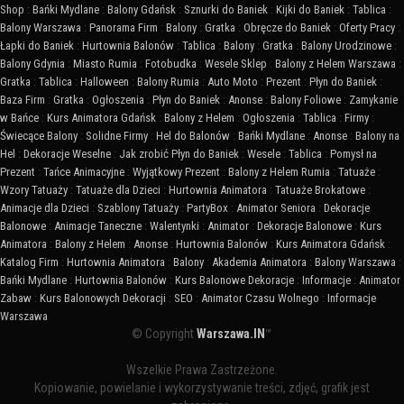
Shop
:
Bańki Mydlane
:
Balony Gdańsk
:
Sznurki do Baniek
:
Kijki do Baniek
:
Tablica
:
Balony Warszawa
:
Panorama Firm
:
Balony
:
Gratka
:
Obręcze do Baniek
:
Oferty Pracy
:
Łapki do Baniek
:
Hurtownia Balonów
:
Tablica
:
Balony
:
Gratka
:
Balony Urodzinowe
:
Balony Gdynia
:
Miasto Rumia
:
Fotobudka
:
Wesele Sklep
:
Balony z Helem Warszawa
:
Gratka
:
Tablica
:
Halloween
:
Balony Rumia
:
Auto Moto
:
Prezent
:
Płyn do Baniek
:
Baza Firm
:
Gratka
:
Ogłoszenia
:
Płyn do Baniek
:
Anonse
:
Balony Foliowe
:
Zamykanie
w Bańce
:
Kurs Animatora Gdańsk
:
Balony z Helem
:
Ogłoszenia
:
Tablica
:
Firmy
:
Świecące Balony
:
Solidne Firmy
:
Hel do Balonów
:
Bańki Mydlane
:
Anonse
:
Balony na
Hel
:
Dekoracje Weselne
:
Jak zrobić Płyn do Baniek
:
Wesele
:
Tablica
:
Pomysł na
Prezent
:
Tańce Animacyjne
:
Wyjątkowy Prezent
:
Balony z Helem Rumia
:
Tatuaże
:
Wzory Tatuaży
:
Tatuaże dla Dzieci
:
Hurtownia Animatora
:
Tatuaże Brokatowe
:
Animacje dla Dzieci
:
Szablony Tatuaży
:
PartyBox
:
Animator Seniora
:
Dekoracje
Balonowe
:
Animacje Taneczne
:
Walentynki
:
Animator
:
Dekoracje Balonowe
:
Kurs
Animatora
:
Balony z Helem
:
Anonse
:
Hurtownia Balonów
:
Kurs Animatora Gdańsk
:
Katalog Firm
:
Hurtownia Animatora
:
Balony
:
Akademia Animatora
:
Balony Warszawa
:
Bańki Mydlane
:
Hurtownia Balonów
:
Kurs Balonowe Dekoracje
:
Informacje
:
Animator
Zabaw
:
Kurs Balonowych Dekoracji
:
SEO
:
Animator Czasu Wolnego
:
Informacje
Warszawa
© Copyright
Warszawa.IN
™
Wszelkie Prawa Zastrzeżone.
Kopiowanie, powielanie i wykorzystywanie treści, zdjęć, grafik jest