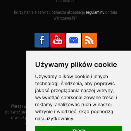
zabronione.
Korzystanie z serwisu oznacza akceptację
regulaminu
portalu
Warszawa.IN™
Używamy plików cookie
Bezpieczne Płatności obsługuje:
Używamy plików cookie i innych
technologii śledzenia, aby poprawić
jakość przeglądania naszej witryny,
wyświetlać spersonalizowane treści i
reklamy, analizować ruch w naszej
Warszawa – miasto stołeczne Warszawa. Nazwa miasta zaczęła
witrynie i wiedzieć, skąd pochodzą
pojawiać się w dokumentach w XIV wieku jako Warszewa, a od XV wieku
nasi użytkownicy.
również jako Warszowa. Zmiana nazwy na Warszawa w XV wieku
wynikała z mazowieckiej wymowy dialektycznej.
Zgoda