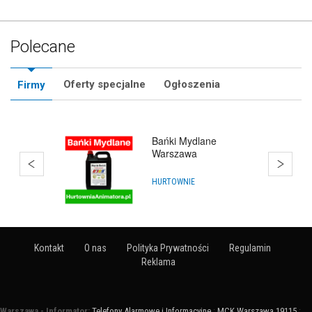
Polecane
Oferty specjalne
Ogłoszenia
Firmy
Bańki Mydlane
Warszawa
HURTOWNIE
Kontakt
O nas
Polityka Prywatności
Regulamin
Reklama
Warszawa - Informator:
Telefony Alarmowe i Informacyjne
:
MCK Warszawa 19115
: