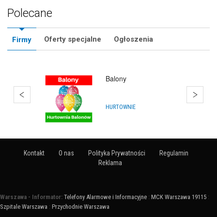
Polecane
Oferty specjalne
Ogłoszenia
Firmy
Balony
HURTOWNIE
Kontakt
O nas
Polityka Prywatności
Regulamin
Reklama
Warszawa - Informator:
Telefony Alarmowe i Informacyjne
:
MCK Warszawa 19115
:
Szpitale Warszawa
:
Przychodnie Warszawa