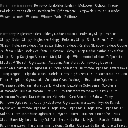
Dzielnice Warszawy:
Bemowo
:
Białołęka
:
Bielany
:
Mokotów
:
Ochota
:
Praga-
Południe
:
Praga-Północ
:
Rembertów
:
Śródmieście
:
Targówek
:
Ursus
:
Ursynów
:
Wawer
:
Wesoła
:
Wilanów
:
Włochy
:
Wola
:
Żoliborz
Partnerzy:
Najlepszy Sklep
:
Sklepy Godne Zaufania
:
Polecany Sklep
:
Polecane
Sklepy
:
Dobre Sklepy
:
Najlepsze Sklepy
:
Polecany Sklep
:
Śląsk
:
Poznań
:
Zaufane
Sklepy
:
Polecane Sklepy
:
Najlepsze Sklepy
:
Sklepy
:
Katalog Sklepów
:
Sklepy Godne
Zaufania
:
Sklep Godny Zaufania
:
Polecane Sklepy
:
Sklep Godny Zaufania
:
Zaufany
Sklep
:
Sklep Świętego Mikołaja
:
Strój Mikołaja
:
Wiadomości Lokalne
:
Trójmiasto
:
Miasto
:
PINternet
:
Ogłoszenia
:
Akademia Animatora
:
Darmowe Ogłoszenia
:
Hurtownia Animatora
:
Ogłoszenia
:
Portal Animatora
:
Darmowe Ogłoszenia Warszawa
:
Firmy Regionu
:
Płyn do Baniek
:
Solidne Firmy
:
Ogłoszenia
:
Kurs Animatora
:
Solidna
Firma
:
Bezpłatne Ogłoszenia
:
Animator Czasu Wolnego
:
Bezpłatne Ogłoszenia
Warszawa
:
sklep animatora
:
Bańki Mydlane
:
Bezpłatne Ogłoszenia
:
Szkolenie
Animatorów
:
Kurs Animatora
:
Gratka
:
Kurs Animatora Warszawa
:
Rumia
:
Kurs
Animatora Poznań
:
Kurs Animatora Katowice
:
Kurs Animatora Zabaw
:
Firmy
:
Darmowe Ogłoszenia
:
Kupony Rabatowe
:
Ogłoszenia Warszawa
:
Płyn do Baniek
Mydlanych
:
Darmowe Ogłoszenia Trójmiasto
:
Ogłoszenia Trójmiasto
:
Ogłoszenia
:
Solidne Firmy
:
Bezpłatne Ogłoszenia
:
Płyn do Baniek
:
Hurtownia Balonów
:
Party
Shop
:
Bańki Mydlane
:
Balony Gdańsk
:
Sznurki do Baniek
:
Kijki do Baniek
:
Tablica
:
Balony Warszawa
:
Panorama Firm
:
Balony
:
Gratka
:
Obręcze do Baniek
:
Oferty Pracy
: