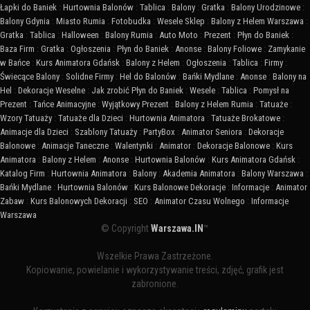
Łapki do Baniek
:
Hurtownia Balonów
:
Tablica
:
Balony
:
Gratka
:
Balony Urodzinowe
:
Balony Gdynia
:
Miasto Rumia
:
Fotobudka
:
Wesele Sklep
:
Balony z Helem Warszawa
:
Gratka
:
Tablica
:
Halloween
:
Balony Rumia
:
Auto Moto
:
Prezent
:
Płyn do Baniek
:
Baza Firm
:
Gratka
:
Ogłoszenia
:
Płyn do Baniek
:
Anonse
:
Balony Foliowe
:
Zamykanie
w Bańce
:
Kurs Animatora Gdańsk
:
Balony z Helem
:
Ogłoszenia
:
Tablica
:
Firmy
:
Świecące Balony
:
Solidne Firmy
:
Hel do Balonów
:
Bańki Mydlane
:
Anonse
:
Balony na
Hel
:
Dekoracje Weselne
:
Jak zrobić Płyn do Baniek
:
Wesele
:
Tablica
:
Pomysł na
Prezent
:
Tańce Animacyjne
:
Wyjątkowy Prezent
:
Balony z Helem Rumia
:
Tatuaże
:
Wzory Tatuaży
:
Tatuaże dla Dzieci
:
Hurtownia Animatora
:
Tatuaże Brokatowe
:
Animacje dla Dzieci
:
Szablony Tatuaży
:
PartyBox
:
Animator Seniora
:
Dekoracje
Balonowe
:
Animacje Taneczne
:
Walentynki
:
Animator
:
Dekoracje Balonowe
:
Kurs
Animatora
:
Balony z Helem
:
Anonse
:
Hurtownia Balonów
:
Kurs Animatora Gdańsk
:
Katalog Firm
:
Hurtownia Animatora
:
Balony
:
Akademia Animatora
:
Balony Warszawa
:
Bańki Mydlane
:
Hurtownia Balonów
:
Kurs Balonowe Dekoracje
:
Informacje
:
Animator
Zabaw
:
Kurs Balonowych Dekoracji
:
SEO
:
Animator Czasu Wolnego
:
Informacje
Warszawa
© Copyright
Warszawa.IN
™
Wszelkie Prawa Zastrzeżone.
Kopiowanie, powielanie i wykorzystywanie treści, zdjęć, grafik jest
zabronione.