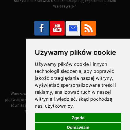
Korzystanie z serwisu oznacza akceptację
regulaminu
portalu
Warszawa.IN™
Używamy plików cookie
Bezpieczne Płatności obsługuje:
Używamy plików cookie i innych
technologii śledzenia, aby poprawić
jakość przeglądania naszej witryny,
wyświetlać spersonalizowane treści i
reklamy, analizować ruch w naszej
Warszawa – miasto stołeczne Warszawa. Nazwa miasta zaczęła
witrynie i wiedzieć, skąd pochodzą
pojawiać się w dokumentach w XIV wieku jako Warszewa, a od XV wieku
nasi użytkownicy.
również jako Warszowa. Zmiana nazwy na Warszawa w XV wieku
wynikała z mazowieckiej wymowy dialektycznej.
Zgoda
Odmawiam