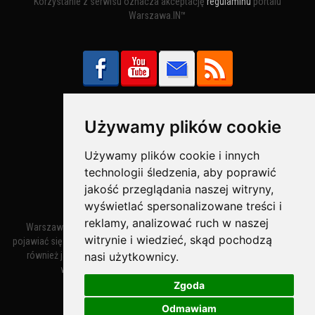
Korzystanie z serwisu oznacza akceptację
regulaminu
portalu
Warszawa.IN™
Używamy plików cookie
Bezpieczne Płatności obsługuje:
Używamy plików cookie i innych
technologii śledzenia, aby poprawić
jakość przeglądania naszej witryny,
wyświetlać spersonalizowane treści i
reklamy, analizować ruch w naszej
Warszawa – miasto stołeczne Warszawa. Nazwa miasta zaczęła
witrynie i wiedzieć, skąd pochodzą
pojawiać się w dokumentach w XIV wieku jako Warszewa, a od XV wieku
nasi użytkownicy.
również jako Warszowa. Zmiana nazwy na Warszawa w XV wieku
wynikała z mazowieckiej wymowy dialektycznej.
Zgoda
Odmawiam