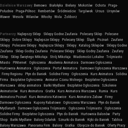
Dzielnice Warszawy:
Bemowo
:
Białołęka
:
Bielany
:
Mokotów
:
Ochota
:
Praga-
Południe
:
Praga-Północ
:
Rembertów
:
Śródmieście
:
Targówek
:
Ursus
:
Ursynów
:
Wawer
:
Wesoła
:
Wilanów
:
Włochy
:
Wola
:
Żoliborz
Partnerzy:
Najlepszy Sklep
:
Sklepy Godne Zaufania
:
Polecany Sklep
:
Polecane
Sklepy
:
Dobre Sklepy
:
Najlepsze Sklepy
:
Polecany Sklep
:
Śląsk
:
Poznań
:
Zaufane
Sklepy
:
Polecane Sklepy
:
Najlepsze Sklepy
:
Sklepy
:
Katalog Sklepów
:
Sklepy Godne
Zaufania
:
Sklep Godny Zaufania
:
Polecane Sklepy
:
Sklep Godny Zaufania
:
Zaufany
Sklep
:
Sklep Świętego Mikołaja
:
Strój Mikołaja
:
Wiadomości Lokalne
:
Trójmiasto
:
Miasto
:
PINternet
:
Ogłoszenia
:
Akademia Animatora
:
Darmowe Ogłoszenia
:
Hurtownia Animatora
:
Ogłoszenia
:
Portal Animatora
:
Darmowe Ogłoszenia Warszawa
:
Firmy Regionu
:
Płyn do Baniek
:
Solidne Firmy
:
Ogłoszenia
:
Kurs Animatora
:
Solidna
Firma
:
Bezpłatne Ogłoszenia
:
Animator Czasu Wolnego
:
Bezpłatne Ogłoszenia
Warszawa
:
sklep animatora
:
Bańki Mydlane
:
Bezpłatne Ogłoszenia
:
Szkolenie
Animatorów
:
Kurs Animatora
:
Gratka
:
Kurs Animatora Warszawa
:
Rumia
:
Kurs
Animatora Poznań
:
Kurs Animatora Katowice
:
Kurs Animatora Zabaw
:
Firmy
:
Darmowe Ogłoszenia
:
Kupony Rabatowe
:
Ogłoszenia Warszawa
:
Płyn do Baniek
Mydlanych
:
Darmowe Ogłoszenia Trójmiasto
:
Ogłoszenia Trójmiasto
:
Ogłoszenia
:
Solidne Firmy
:
Bezpłatne Ogłoszenia
:
Płyn do Baniek
:
Hurtownia Balonów
:
Party
Shop
:
Bańki Mydlane
:
Balony Gdańsk
:
Sznurki do Baniek
:
Kijki do Baniek
:
Tablica
:
Balony Warszawa
:
Panorama Firm
:
Balony
:
Gratka
:
Obręcze do Baniek
:
Oferty Pracy
: