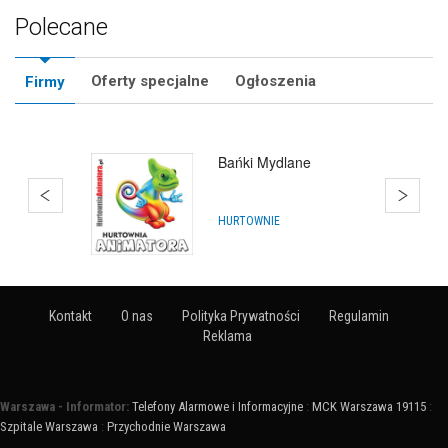
Polecane
Oferty specjalne
Ogłoszenia
Firmy
Bańki Mydlane
HURTOWNIE
Kontakt
O nas
Polityka Prywatności
Regulamin
Reklama
Warszawa - Informator:
Telefony Alarmowe i Informacyjne
:
MCK Warszawa 19115
:
Szpitale Warszawa
:
Przychodnie Warszawa