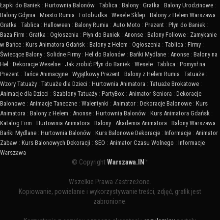
Łapki do Baniek
:
Hurtownia Balonów
:
Tablica
:
Balony
:
Gratka
:
Balony Urodzinowe
:
Balony Gdynia
:
Miasto Rumia
:
Fotobudka
:
Wesele Sklep
:
Balony z Helem Warszawa
:
Gratka
:
Tablica
:
Halloween
:
Balony Rumia
:
Auto Moto
:
Prezent
:
Płyn do Baniek
:
Baza Firm
:
Gratka
:
Ogłoszenia
:
Płyn do Baniek
:
Anonse
:
Balony Foliowe
:
Zamykanie
w Bańce
:
Kurs Animatora Gdańsk
:
Balony z Helem
:
Ogłoszenia
:
Tablica
:
Firmy
:
Świecące Balony
:
Solidne Firmy
:
Hel do Balonów
:
Bańki Mydlane
:
Anonse
:
Balony na
Hel
:
Dekoracje Weselne
:
Jak zrobić Płyn do Baniek
:
Wesele
:
Tablica
:
Pomysł na
Prezent
:
Tańce Animacyjne
:
Wyjątkowy Prezent
:
Balony z Helem Rumia
:
Tatuaże
:
Wzory Tatuaży
:
Tatuaże dla Dzieci
:
Hurtownia Animatora
:
Tatuaże Brokatowe
:
Animacje dla Dzieci
:
Szablony Tatuaży
:
PartyBox
:
Animator Seniora
:
Dekoracje
Balonowe
:
Animacje Taneczne
:
Walentynki
:
Animator
:
Dekoracje Balonowe
:
Kurs
Animatora
:
Balony z Helem
:
Anonse
:
Hurtownia Balonów
:
Kurs Animatora Gdańsk
:
Katalog Firm
:
Hurtownia Animatora
:
Balony
:
Akademia Animatora
:
Balony Warszawa
:
Bańki Mydlane
:
Hurtownia Balonów
:
Kurs Balonowe Dekoracje
:
Informacje
:
Animator
Zabaw
:
Kurs Balonowych Dekoracji
:
SEO
:
Animator Czasu Wolnego
:
Informacje
Warszawa
© Copyright
Warszawa.IN
™
Wszelkie Prawa Zastrzeżone.
Kopiowanie, powielanie i wykorzystywanie treści, zdjęć, grafik jest
zabronione.