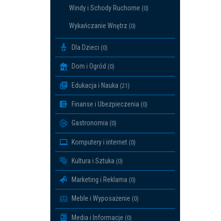
Windy i Schody Ruchome
(0)
Wykańczanie Wnętrz
(0)
Dla Dzieci
(0)
Dom i Ogród
(0)
Edukacja i Nauka
(21)
Finanse i Ubezpieczenia
(0)
Gastronomia
(0)
Komputery i internet
(0)
Kultura i Sztuka
(0)
Marketing i Reklama
(0)
Meble i Wyposażenie
(0)
Media i Informacje
(0)