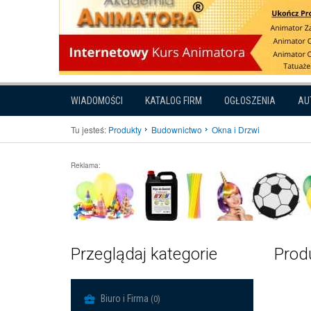
WIADOMOŚCI
KATALOG FIRM
OGŁOSZENIA
AU
Tu jesteś:
Produkty
Budownictwo
Okna i Drzwi
Reklama:
Przeglądaj kategorie
Produ
Biuro i Firma
(0)