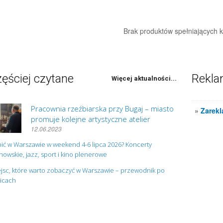
Brak produktów spełniających kr
ęściej czytane
Rekl
Więcej aktualności...
Pracownia rzeźbiarska przy Bugaj – miasto
»
Zarekl
promuje kolejne artystyczne atelier
12.06.2023
ić w Warszawie w weekend 4-6 lipca 2026? Koncerty
owskie, jazz, sport i kino plenerowe
jsc, które warto zobaczyć w Warszawie – przewodnik po
nicach