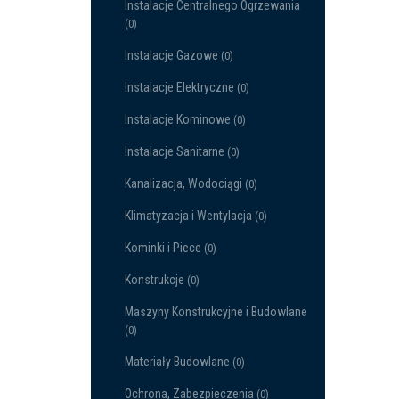
Instalacje Centralnego Ogrzewania
(0)
Instalacje Gazowe
(0)
Instalacje Elektryczne
(0)
Instalacje Kominowe
(0)
Instalacje Sanitarne
(0)
Kanalizacja, Wodociągi
(0)
Klimatyzacja i Wentylacja
(0)
Kominki i Piece
(0)
Konstrukcje
(0)
Maszyny Konstrukcyjne i Budowlane
(0)
Materiały Budowlane
(0)
Ochrona, Zabezpieczenia
(0)