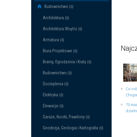
Budownictwo
(0)
Architektura
(0)
Architektura Wnętrz
(0)
Armatura
(0)
Najcz
Biura Projektowe
(0)
Bramy, Ogrodzenia i Kraty
(0)
Budownictwo
(0)
Docieplenia
(0)
Co rob
Chopin
Elektryka
(0)
70 mie
Elewacje
(0)
dziel
Garaże, Kioski, Pawilony
(0)
Geodezja, Geologia i Kartografia
(0)