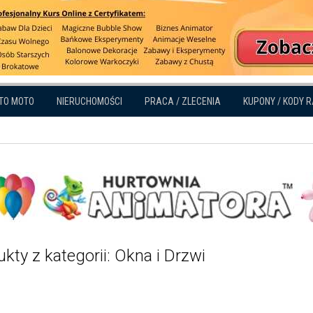
TO MOTO
NIERUCHOMOŚCI
PRACA / ZLECENIA
KUPONY / KODY 
kty z kategorii: Okna i Drzwi