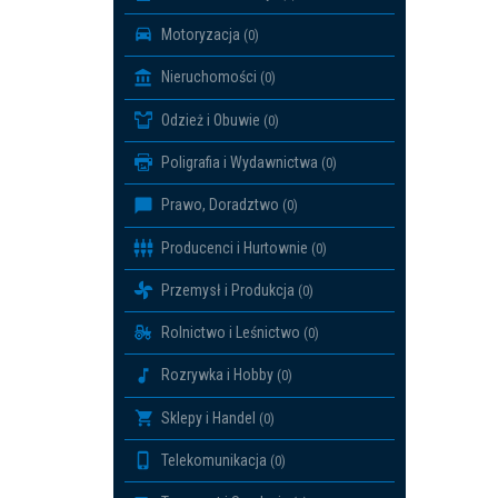
Motoryzacja
(0)
Nieruchomości
(0)
Odzież i Obuwie
(0)
Poligrafia i Wydawnictwa
(0)
Prawo, Doradztwo
(0)
Producenci i Hurtownie
(0)
Przemysł i Produkcja
(0)
Rolnictwo i Leśnictwo
(0)
Rozrywka i Hobby
(0)
Sklepy i Handel
(0)
Telekomunikacja
(0)