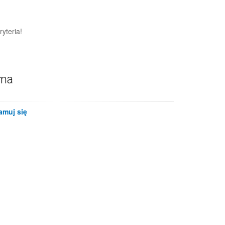
yteria!
ama
amuj się