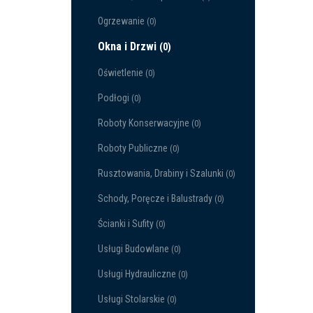
Ogrzewanie
(0)
Okna i Drzwi
(0)
Oświetlenie
(0)
Podłogi
(0)
Roboty Konserwacyjne
(0)
Roboty Publiczne
(0)
Rusztowania, Drabiny i Szalunki
(0)
Schody, Poręcze i Balustrady
(0)
Ścianki i Sufity
(0)
Usługi Budowlane
(0)
Usługi Hydrauliczne
(0)
Usługi Stolarskie
(0)