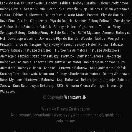
Łapki do Baniek
:
Hurtownia Balonów
:
Tablica
:
Balony
:
Gratka
:
Balony Urodzinowe
:
Balony Gdynia
:
Miasto Rumia
:
Fotobudka
:
Wesele Sklep
:
Balony z Helem Warszawa
:
Gratka
:
Tablica
:
Halloween
:
Balony Rumia
:
Auto Moto
:
Prezent
:
Płyn do Baniek
:
Baza Firm
:
Gratka
:
Ogłoszenia
:
Płyn do Baniek
:
Anonse
:
Balony Foliowe
:
Zamykanie
w Bańce
:
Kurs Animatora Gdańsk
:
Balony z Helem
:
Ogłoszenia
:
Tablica
:
Firmy
:
Świecące Balony
:
Solidne Firmy
:
Hel do Balonów
:
Bańki Mydlane
:
Anonse
:
Balony na
Hel
:
Dekoracje Weselne
:
Jak zrobić Płyn do Baniek
:
Wesele
:
Tablica
:
Pomysł na
Prezent
:
Tańce Animacyjne
:
Wyjątkowy Prezent
:
Balony z Helem Rumia
:
Tatuaże
:
Wzory Tatuaży
:
Tatuaże dla Dzieci
:
Hurtownia Animatora
:
Tatuaże Brokatowe
:
Animacje dla Dzieci
:
Szablony Tatuaży
:
PartyBox
:
Animator Seniora
:
Dekoracje
Balonowe
:
Animacje Taneczne
:
Walentynki
:
Animator
:
Dekoracje Balonowe
:
Kurs
Animatora
:
Balony z Helem
:
Anonse
:
Hurtownia Balonów
:
Kurs Animatora Gdańsk
:
Katalog Firm
:
Hurtownia Animatora
:
Balony
:
Akademia Animatora
:
Balony Warszawa
:
Bańki Mydlane
:
Hurtownia Balonów
:
Kurs Balonowe Dekoracje
:
Informacje
:
Animator
Zabaw
:
Kurs Balonowych Dekoracji
:
SEO
:
Animator Czasu Wolnego
:
Informacje
Warszawa
© Copyright
Warszawa.IN
™
Wszelkie Prawa Zastrzeżone.
Kopiowanie, powielanie i wykorzystywanie treści, zdjęć, grafik jest
zabronione.