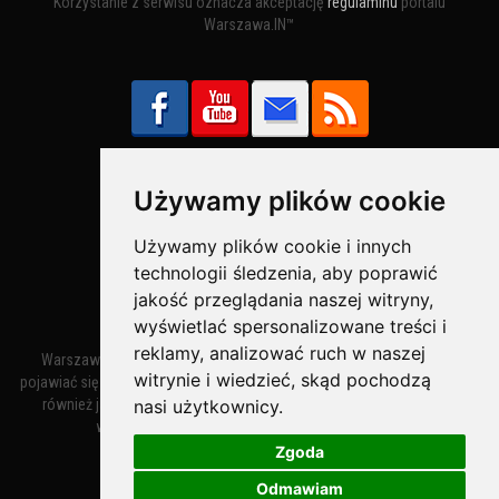
Korzystanie z serwisu oznacza akceptację
regulaminu
portalu
Warszawa.IN™
Używamy plików cookie
Bezpieczne Płatności obsługuje:
Używamy plików cookie i innych
technologii śledzenia, aby poprawić
jakość przeglądania naszej witryny,
wyświetlać spersonalizowane treści i
reklamy, analizować ruch w naszej
Warszawa – miasto stołeczne Warszawa. Nazwa miasta zaczęła
witrynie i wiedzieć, skąd pochodzą
pojawiać się w dokumentach w XIV wieku jako Warszewa, a od XV wieku
nasi użytkownicy.
również jako Warszowa. Zmiana nazwy na Warszawa w XV wieku
wynikała z mazowieckiej wymowy dialektycznej.
Zgoda
Odmawiam