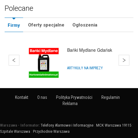
Polecane
Oferty specjalne
Ogłoszenia
Firmy
Bańki Mydlane Gdańsk
ARTYKUŁY NA IMPREZY
Kontakt
O nas
Polityka Prywatności
Regulamin
Reklama
Warszawa - Informator:
Telefony Alarmowe i Informacyjne
:
MCK Warszawa 19115
:
Szpitale Warszawa
:
Przychodnie Warszawa