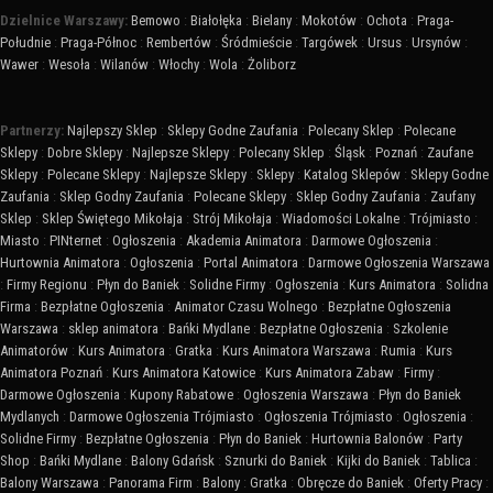
Dzielnice Warszawy:
Bemowo
:
Białołęka
:
Bielany
:
Mokotów
:
Ochota
:
Praga-
Południe
:
Praga-Północ
:
Rembertów
:
Śródmieście
:
Targówek
:
Ursus
:
Ursynów
:
Wawer
:
Wesoła
:
Wilanów
:
Włochy
:
Wola
:
Żoliborz
Partnerzy:
Najlepszy Sklep
:
Sklepy Godne Zaufania
:
Polecany Sklep
:
Polecane
Sklepy
:
Dobre Sklepy
:
Najlepsze Sklepy
:
Polecany Sklep
:
Śląsk
:
Poznań
:
Zaufane
Sklepy
:
Polecane Sklepy
:
Najlepsze Sklepy
:
Sklepy
:
Katalog Sklepów
:
Sklepy Godne
Zaufania
:
Sklep Godny Zaufania
:
Polecane Sklepy
:
Sklep Godny Zaufania
:
Zaufany
Sklep
:
Sklep Świętego Mikołaja
:
Strój Mikołaja
:
Wiadomości Lokalne
:
Trójmiasto
:
Miasto
:
PINternet
:
Ogłoszenia
:
Akademia Animatora
:
Darmowe Ogłoszenia
:
Hurtownia Animatora
:
Ogłoszenia
:
Portal Animatora
:
Darmowe Ogłoszenia Warszawa
:
Firmy Regionu
:
Płyn do Baniek
:
Solidne Firmy
:
Ogłoszenia
:
Kurs Animatora
:
Solidna
Firma
:
Bezpłatne Ogłoszenia
:
Animator Czasu Wolnego
:
Bezpłatne Ogłoszenia
Warszawa
:
sklep animatora
:
Bańki Mydlane
:
Bezpłatne Ogłoszenia
:
Szkolenie
Animatorów
:
Kurs Animatora
:
Gratka
:
Kurs Animatora Warszawa
:
Rumia
:
Kurs
Animatora Poznań
:
Kurs Animatora Katowice
:
Kurs Animatora Zabaw
:
Firmy
:
Darmowe Ogłoszenia
:
Kupony Rabatowe
:
Ogłoszenia Warszawa
:
Płyn do Baniek
Mydlanych
:
Darmowe Ogłoszenia Trójmiasto
:
Ogłoszenia Trójmiasto
:
Ogłoszenia
:
Solidne Firmy
:
Bezpłatne Ogłoszenia
:
Płyn do Baniek
:
Hurtownia Balonów
:
Party
Shop
:
Bańki Mydlane
:
Balony Gdańsk
:
Sznurki do Baniek
:
Kijki do Baniek
:
Tablica
:
Balony Warszawa
:
Panorama Firm
:
Balony
:
Gratka
:
Obręcze do Baniek
:
Oferty Pracy
: