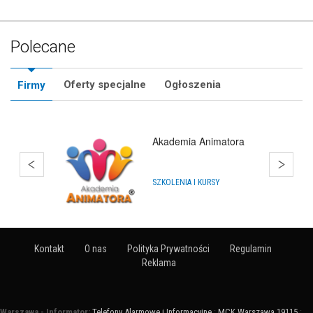
Polecane
Oferty specjalne
Ogłoszenia
Firmy
Akademia Animatora
SZKOLENIA I KURSY
Kontakt
O nas
Polityka Prywatności
Regulamin
Reklama
Warszawa - Informator:
Telefony Alarmowe i Informacyjne
:
MCK Warszawa 19115
: