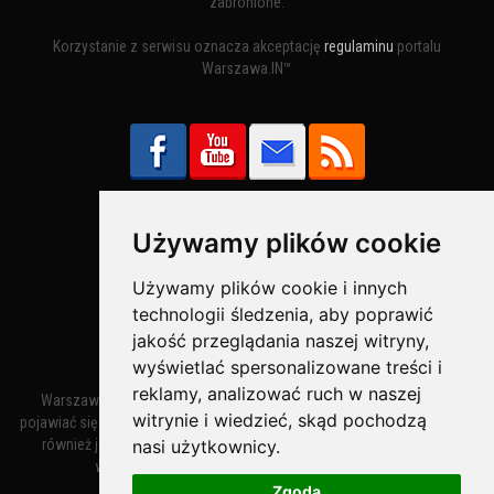
zabronione.
Korzystanie z serwisu oznacza akceptację
regulaminu
portalu
Warszawa.IN™
Używamy plików cookie
Bezpieczne Płatności obsługuje:
Używamy plików cookie i innych
technologii śledzenia, aby poprawić
jakość przeglądania naszej witryny,
wyświetlać spersonalizowane treści i
reklamy, analizować ruch w naszej
Warszawa – miasto stołeczne Warszawa. Nazwa miasta zaczęła
witrynie i wiedzieć, skąd pochodzą
pojawiać się w dokumentach w XIV wieku jako Warszewa, a od XV wieku
nasi użytkownicy.
również jako Warszowa. Zmiana nazwy na Warszawa w XV wieku
wynikała z mazowieckiej wymowy dialektycznej.
Zgoda