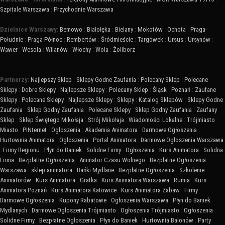
Szpitale Warszawa
:
Przychodnie Warszawa
Dzielnice Warszawy:
Bemowo
:
Białołęka
:
Bielany
:
Mokotów
:
Ochota
:
Praga-
Południe
:
Praga-Północ
:
Rembertów
:
Śródmieście
:
Targówek
:
Ursus
:
Ursynów
:
Wawer
:
Wesoła
:
Wilanów
:
Włochy
:
Wola
:
Żoliborz
Partnerzy:
Najlepszy Sklep
:
Sklepy Godne Zaufania
:
Polecany Sklep
:
Polecane
Sklepy
:
Dobre Sklepy
:
Najlepsze Sklepy
:
Polecany Sklep
:
Śląsk
:
Poznań
:
Zaufane
Sklepy
:
Polecane Sklepy
:
Najlepsze Sklepy
:
Sklepy
:
Katalog Sklepów
:
Sklepy Godne
Zaufania
:
Sklep Godny Zaufania
:
Polecane Sklepy
:
Sklep Godny Zaufania
:
Zaufany
Sklep
:
Sklep Świętego Mikołaja
:
Strój Mikołaja
:
Wiadomości Lokalne
:
Trójmiasto
:
Miasto
:
PINternet
:
Ogłoszenia
:
Akademia Animatora
:
Darmowe Ogłoszenia
:
Hurtownia Animatora
:
Ogłoszenia
:
Portal Animatora
:
Darmowe Ogłoszenia Warszawa
:
Firmy Regionu
:
Płyn do Baniek
:
Solidne Firmy
:
Ogłoszenia
:
Kurs Animatora
:
Solidna
Firma
:
Bezpłatne Ogłoszenia
:
Animator Czasu Wolnego
:
Bezpłatne Ogłoszenia
Warszawa
:
sklep animatora
:
Bańki Mydlane
:
Bezpłatne Ogłoszenia
:
Szkolenie
Animatorów
:
Kurs Animatora
:
Gratka
:
Kurs Animatora Warszawa
:
Rumia
:
Kurs
Animatora Poznań
:
Kurs Animatora Katowice
:
Kurs Animatora Zabaw
:
Firmy
:
Darmowe Ogłoszenia
:
Kupony Rabatowe
:
Ogłoszenia Warszawa
:
Płyn do Baniek
Mydlanych
:
Darmowe Ogłoszenia Trójmiasto
:
Ogłoszenia Trójmiasto
:
Ogłoszenia
:
Solidne Firmy
:
Bezpłatne Ogłoszenia
:
Płyn do Baniek
:
Hurtownia Balonów
:
Party