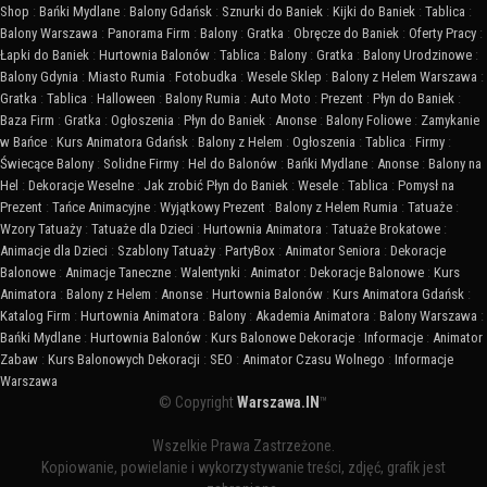
Shop
:
Bańki Mydlane
:
Balony Gdańsk
:
Sznurki do Baniek
:
Kijki do Baniek
:
Tablica
:
Balony Warszawa
:
Panorama Firm
:
Balony
:
Gratka
:
Obręcze do Baniek
:
Oferty Pracy
:
Łapki do Baniek
:
Hurtownia Balonów
:
Tablica
:
Balony
:
Gratka
:
Balony Urodzinowe
:
Balony Gdynia
:
Miasto Rumia
:
Fotobudka
:
Wesele Sklep
:
Balony z Helem Warszawa
:
Gratka
:
Tablica
:
Halloween
:
Balony Rumia
:
Auto Moto
:
Prezent
:
Płyn do Baniek
:
Baza Firm
:
Gratka
:
Ogłoszenia
:
Płyn do Baniek
:
Anonse
:
Balony Foliowe
:
Zamykanie
w Bańce
:
Kurs Animatora Gdańsk
:
Balony z Helem
:
Ogłoszenia
:
Tablica
:
Firmy
:
Świecące Balony
:
Solidne Firmy
:
Hel do Balonów
:
Bańki Mydlane
:
Anonse
:
Balony na
Hel
:
Dekoracje Weselne
:
Jak zrobić Płyn do Baniek
:
Wesele
:
Tablica
:
Pomysł na
Prezent
:
Tańce Animacyjne
:
Wyjątkowy Prezent
:
Balony z Helem Rumia
:
Tatuaże
:
Wzory Tatuaży
:
Tatuaże dla Dzieci
:
Hurtownia Animatora
:
Tatuaże Brokatowe
:
Animacje dla Dzieci
:
Szablony Tatuaży
:
PartyBox
:
Animator Seniora
:
Dekoracje
Balonowe
:
Animacje Taneczne
:
Walentynki
:
Animator
:
Dekoracje Balonowe
:
Kurs
Animatora
:
Balony z Helem
:
Anonse
:
Hurtownia Balonów
:
Kurs Animatora Gdańsk
:
Katalog Firm
:
Hurtownia Animatora
:
Balony
:
Akademia Animatora
:
Balony Warszawa
:
Bańki Mydlane
:
Hurtownia Balonów
:
Kurs Balonowe Dekoracje
:
Informacje
:
Animator
Zabaw
:
Kurs Balonowych Dekoracji
:
SEO
:
Animator Czasu Wolnego
:
Informacje
Warszawa
© Copyright
Warszawa.IN
™
Wszelkie Prawa Zastrzeżone.
Kopiowanie, powielanie i wykorzystywanie treści, zdjęć, grafik jest