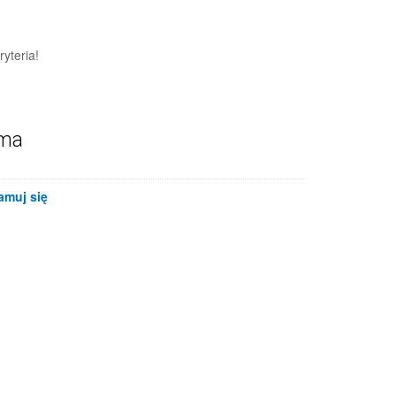
yteria!
ama
amuj się