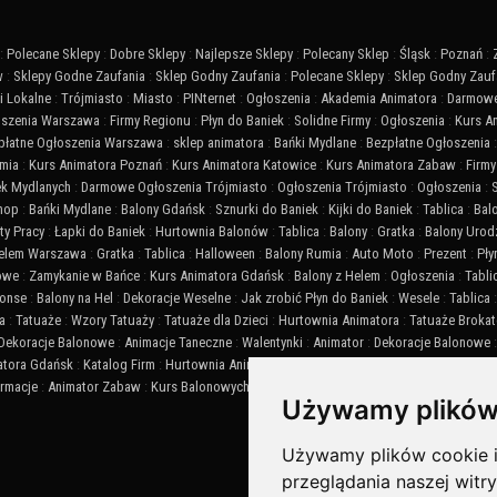
:
Polecane Sklepy
:
Dobre Sklepy
:
Najlepsze Sklepy
:
Polecany Sklep
:
Śląsk
:
Poznań
:
w
:
Sklepy Godne Zaufania
:
Sklep Godny Zaufania
:
Polecane Sklepy
:
Sklep Godny Zauf
 Lokalne
:
Trójmiasto
:
Miasto
:
PINternet
:
Ogłoszenia
:
Akademia Animatora
:
Darmowe
szenia Warszawa
:
Firmy Regionu
:
Płyn do Baniek
:
Solidne Firmy
:
Ogłoszenia
:
Kurs A
płatne Ogłoszenia Warszawa
:
sklep animatora
:
Bańki Mydlane
:
Bezpłatne Ogłoszenia
mia
:
Kurs Animatora Poznań
:
Kurs Animatora Katowice
:
Kurs Animatora Zabaw
:
Firmy
ek Mydlanych
:
Darmowe Ogłoszenia Trójmiasto
:
Ogłoszenia Trójmiasto
:
Ogłoszenia
:
Shop
:
Bańki Mydlane
:
Balony Gdańsk
:
Sznurki do Baniek
:
Kijki do Baniek
:
Tablica
:
Bal
ty Pracy
:
Łapki do Baniek
:
Hurtownia Balonów
:
Tablica
:
Balony
:
Gratka
:
Balony Urod
Helem Warszawa
:
Gratka
:
Tablica
:
Halloween
:
Balony Rumia
:
Auto Moto
:
Prezent
:
Pły
iowe
:
Zamykanie w Bańce
:
Kurs Animatora Gdańsk
:
Balony z Helem
:
Ogłoszenia
:
Tabli
onse
:
Balony na Hel
:
Dekoracje Weselne
:
Jak zrobić Płyn do Baniek
:
Wesele
:
Tablica
a
:
Tatuaże
:
Wzory Tatuaży
:
Tatuaże dla Dzieci
:
Hurtownia Animatora
:
Tatuaże Broka
Dekoracje Balonowe
:
Animacje Taneczne
:
Walentynki
:
Animator
:
Dekoracje Balonowe
atora Gdańsk
:
Katalog Firm
:
Hurtownia Animatora
:
Balony
:
Akademia Animatora
:
Balo
ormacje
:
Animator Zabaw
:
Kurs Balonowych Dekoracji
:
SEO
:
Animator Czasu Wolnego
Używamy plików
Używamy plików cookie i 
przeglądania naszej witry