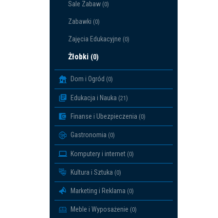
Sale Zabaw
(0)
Zabawki
(0)
Zajęcia Edukacyjne
(0)
Żłobki
(0)
Dom i Ogród
(0)
Edukacja i Nauka
(21)
Finanse i Ubezpieczenia
(0)
Gastronomia
(0)
Komputery i internet
(0)
Kultura i Sztuka
(0)
Marketing i Reklama
(0)
Meble i Wyposażenie
(0)