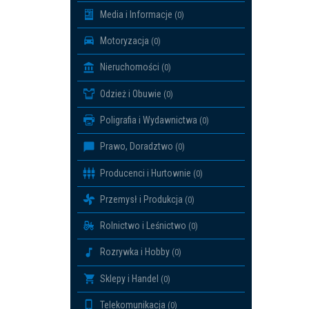
Media i Informacje
(0)
Motoryzacja
(0)
Nieruchomości
(0)
Odzież i Obuwie
(0)
Poligrafia i Wydawnictwa
(0)
Prawo, Doradztwo
(0)
Producenci i Hurtownie
(0)
Przemysł i Produkcja
(0)
Rolnictwo i Leśnictwo
(0)
Rozrywka i Hobby
(0)
Sklepy i Handel
(0)
Telekomunikacja
(0)