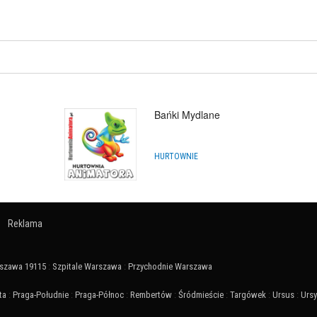
Bańki Mydlane
HURTOWNIE
Reklama
szawa 19115
:
Szpitale Warszawa
:
Przychodnie Warszawa
ta
:
Praga-Południe
:
Praga-Północ
:
Rembertów
:
Śródmieście
:
Targówek
:
Ursus
:
Urs