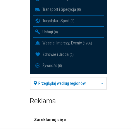
Transport i Spedycja
(0)
Turystyka i Sport
(3)
Usługi
(0)
Wesele, Imprezy, Eventy
(1966)
Zdrowie i Uroda
(2)
Żywność
(0)
Przeglądaj według regionów
Reklama
Zareklamuj się »