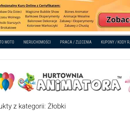
TO MOTO
NIERUCHOMOŚCI
PRACA / ZLECENIA
KUPONY / KODY 
kty z kategorii: Żłobki