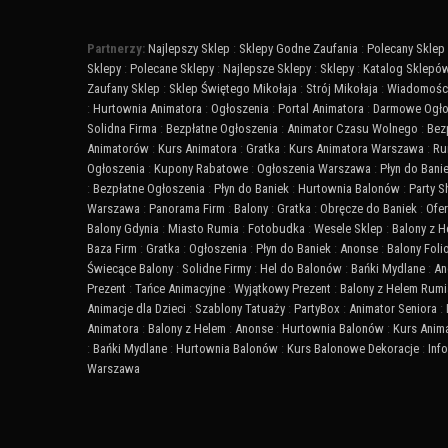
Partnerzy:
Najlepszy Sklep
:
Sklepy Godne Zaufania
:
Polecany Sklep
Sklepy
:
Polecane Sklepy
:
Najlepsze Sklepy
:
Sklepy
:
Katalog Sklepó
Zaufany Sklep
:
Sklep Świętego Mikołaja
:
Strój Mikołaja
:
Wiadomości
:
Hurtownia Animatora
:
Ogłoszenia
:
Portal Animatora
:
Darmowe Ogło
Solidna Firma
:
Bezpłatne Ogłoszenia
:
Animator Czasu Wolnego
:
Bez
Animatorów
:
Kurs Animatora
:
Gratka
:
Kurs Animatora Warszawa
:
Ru
Ogłoszenia
:
Kupony Rabatowe
:
Ogłoszenia Warszawa
:
Płyn do Bani
:
Bezpłatne Ogłoszenia
:
Płyn do Baniek
:
Hurtownia Balonów
:
Party 
Warszawa
:
Panorama Firm
:
Balony
:
Gratka
:
Obręcze do Baniek
:
Ofer
Balony Gdynia
:
Miasto Rumia
:
Fotobudka
:
Wesele Sklep
:
Balony z 
Baza Firm
:
Gratka
:
Ogłoszenia
:
Płyn do Baniek
:
Anonse
:
Balony Fol
Świecące Balony
:
Solidne Firmy
:
Hel do Balonów
:
Bańki Mydlane
:
An
Prezent
:
Tańce Animacyjne
:
Wyjątkowy Prezent
:
Balony z Helem Rumi
Animacje dla Dzieci
:
Szablony Tatuaży
:
PartyBox
:
Animator Seniora
:
Animatora
:
Balony z Helem
:
Anonse
:
Hurtownia Balonów
:
Kurs Anim
:
Bańki Mydlane
:
Hurtownia Balonów
:
Kurs Balonowe Dekoracje
:
Inf
Warszawa