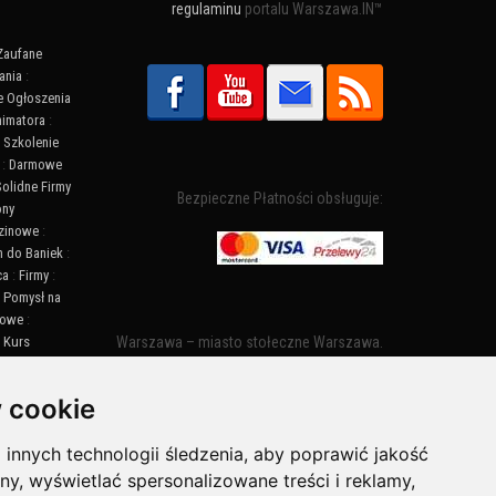
regulaminu
portalu Warszawa.IN™
Zaufane
ania
:
 Ogłoszenia
nimatora
:
:
Szkolenie
:
Darmowe
Solidne Firmy
Bezpieczne Płatności obsługuje:
ony
zinowe
:
n do Baniek
:
ca
:
Firmy
:
:
Pomysł na
towe
:
:
Kurs
Warszawa – miasto stołeczne Warszawa.
ny Warszawa
Nazwa miasta zaczęła pojawiać się w
:
Informacje
dokumentach w XIV wieku jako Warszewa, a
 cookie
od XV wieku również jako Warszowa. Zmiana
nazwy na Warszawa w XV wieku wynikała z
innych technologii śledzenia, aby poprawić jakość
mazowieckiej wymowy dialektycznej.
ny, wyświetlać spersonalizowane treści i reklamy,