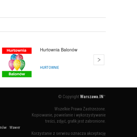
Hurtownia Balonów
HURTOWNIE
© Copyright
Warszawa.IN
™
Wszelkie Prawa Zastrzeżone.
Kopiowanie, powielanie i wykorzystywanie
treści, zdjęć, grafik jest zabronione.
ynów
:
Wawer
Korzystanie z serwisu oznacza akceptację