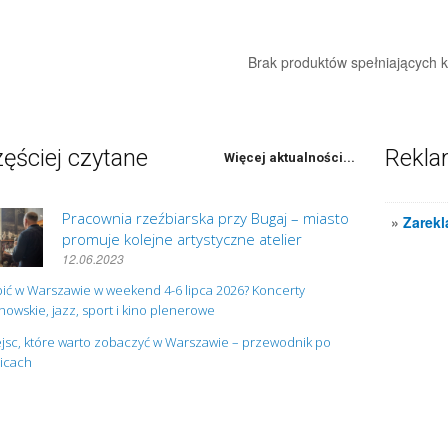
Brak produktów spełniających kr
ęściej czytane
Rekl
Więcej aktualności...
Pracownia rzeźbiarska przy Bugaj – miasto
»
Zarekl
promuje kolejne artystyczne atelier
12.06.2023
ić w Warszawie w weekend 4-6 lipca 2026? Koncerty
owskie, jazz, sport i kino plenerowe
jsc, które warto zobaczyć w Warszawie – przewodnik po
nicach