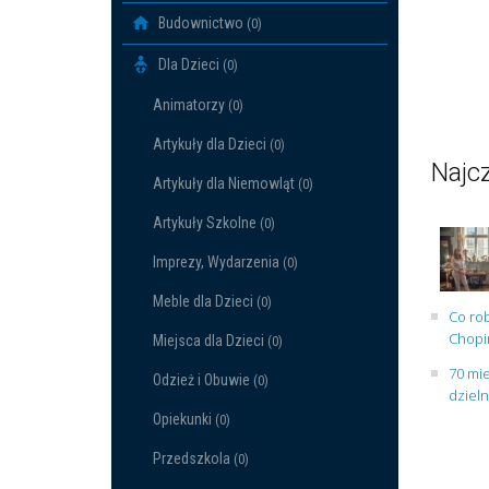
Budownictwo
(0)
Dla Dzieci
(0)
Animatorzy
(0)
Artykuły dla Dzieci
(0)
Najcz
Artykuły dla Niemowląt
(0)
Artykuły Szkolne
(0)
Imprezy, Wydarzenia
(0)
Meble dla Dzieci
(0)
Co rob
Chopin
Miejsca dla Dzieci
(0)
70 mie
Odzież i Obuwie
(0)
dziel
Opiekunki
(0)
Przedszkola
(0)