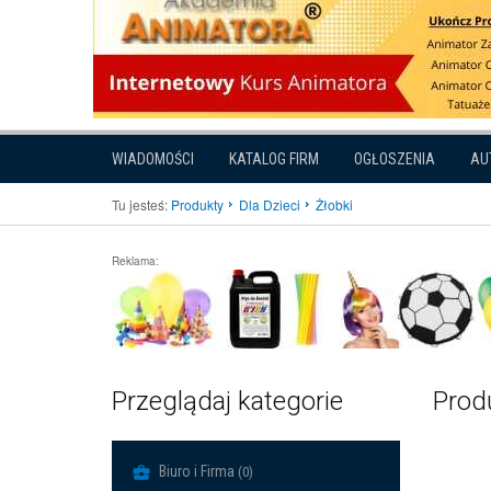
WIADOMOŚCI
KATALOG FIRM
OGŁOSZENIA
AU
Tu jesteś:
Produkty
Dla Dzieci
Żłobki
Reklama:
Przeglądaj kategorie
Produ
Biuro i Firma
(0)