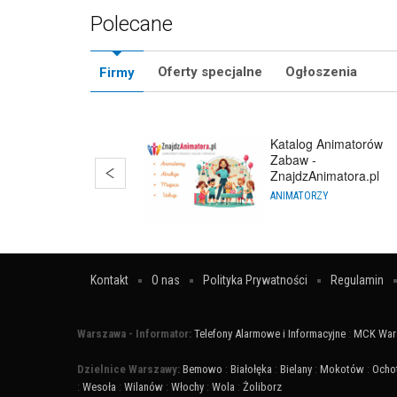
Polecane
Oferty specjalne
Ogłoszenia
Firmy
Katalog Animatorów
Zabaw -
ZnajdzAnimatora.pl
ANIMATORZY
Kontakt
O nas
Polityka Prywatności
Regulamin
Warszawa - Informator:
Telefony Alarmowe i Informacyjne
:
MCK War
Dzielnice Warszawy:
Bemowo
:
Białołęka
:
Bielany
:
Mokotów
:
Ocho
:
Wesoła
:
Wilanów
:
Włochy
:
Wola
:
Żoliborz