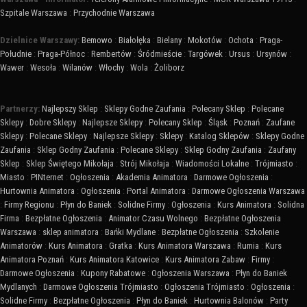
Szpitale Warszawa
:
Przychodnie Warszawa
Dzielnice Warszawy:
Bemowo
:
Białołęka
:
Bielany
:
Mokotów
:
Ochota
:
Praga-
Południe
:
Praga-Północ
:
Rembertów
:
Śródmieście
:
Targówek
:
Ursus
:
Ursynów
:
Wawer
:
Wesoła
:
Wilanów
:
Włochy
:
Wola
:
Żoliborz
Partnerzy:
Najlepszy Sklep
:
Sklepy Godne Zaufania
:
Polecany Sklep
:
Polecane
Sklepy
:
Dobre Sklepy
:
Najlepsze Sklepy
:
Polecany Sklep
:
Śląsk
:
Poznań
:
Zaufane
Sklepy
:
Polecane Sklepy
:
Najlepsze Sklepy
:
Sklepy
:
Katalog Sklepów
:
Sklepy Godne
Zaufania
:
Sklep Godny Zaufania
:
Polecane Sklepy
:
Sklep Godny Zaufania
:
Zaufany
Sklep
:
Sklep Świętego Mikołaja
:
Strój Mikołaja
:
Wiadomości Lokalne
:
Trójmiasto
:
Miasto
:
PINternet
:
Ogłoszenia
:
Akademia Animatora
:
Darmowe Ogłoszenia
:
Hurtownia Animatora
:
Ogłoszenia
:
Portal Animatora
:
Darmowe Ogłoszenia Warszawa
:
Firmy Regionu
:
Płyn do Baniek
:
Solidne Firmy
:
Ogłoszenia
:
Kurs Animatora
:
Solidna
Firma
:
Bezpłatne Ogłoszenia
:
Animator Czasu Wolnego
:
Bezpłatne Ogłoszenia
Warszawa
:
sklep animatora
:
Bańki Mydlane
:
Bezpłatne Ogłoszenia
:
Szkolenie
Animatorów
:
Kurs Animatora
:
Gratka
:
Kurs Animatora Warszawa
:
Rumia
:
Kurs
Animatora Poznań
:
Kurs Animatora Katowice
:
Kurs Animatora Zabaw
:
Firmy
:
Darmowe Ogłoszenia
:
Kupony Rabatowe
:
Ogłoszenia Warszawa
:
Płyn do Baniek
Mydlanych
:
Darmowe Ogłoszenia Trójmiasto
:
Ogłoszenia Trójmiasto
:
Ogłoszenia
:
Solidne Firmy
:
Bezpłatne Ogłoszenia
:
Płyn do Baniek
:
Hurtownia Balonów
:
Party