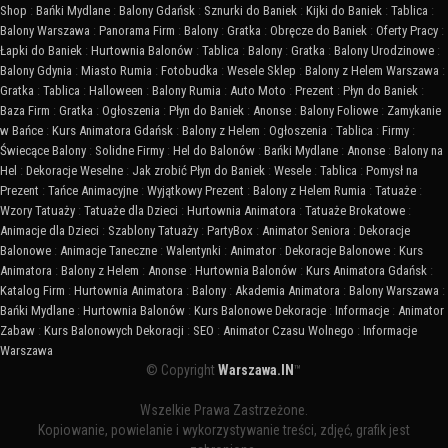
Shop
:
Bańki Mydlane
:
Balony Gdańsk
:
Sznurki do Baniek
:
Kijki do Baniek
:
Tablica
:
Balony Warszawa
:
Panorama Firm
:
Balony
:
Gratka
:
Obręcze do Baniek
:
Oferty Pracy
:
Łapki do Baniek
:
Hurtownia Balonów
:
Tablica
:
Balony
:
Gratka
:
Balony Urodzinowe
:
Balony Gdynia
:
Miasto Rumia
:
Fotobudka
:
Wesele Sklep
:
Balony z Helem Warszawa
:
Gratka
:
Tablica
:
Halloween
:
Balony Rumia
:
Auto Moto
:
Prezent
:
Płyn do Baniek
:
Baza Firm
:
Gratka
:
Ogłoszenia
:
Płyn do Baniek
:
Anonse
:
Balony Foliowe
:
Zamykanie
w Bańce
:
Kurs Animatora Gdańsk
:
Balony z Helem
:
Ogłoszenia
:
Tablica
:
Firmy
:
Świecące Balony
:
Solidne Firmy
:
Hel do Balonów
:
Bańki Mydlane
:
Anonse
:
Balony na
Hel
:
Dekoracje Weselne
:
Jak zrobić Płyn do Baniek
:
Wesele
:
Tablica
:
Pomysł na
Prezent
:
Tańce Animacyjne
:
Wyjątkowy Prezent
:
Balony z Helem Rumia
:
Tatuaże
:
Wzory Tatuaży
:
Tatuaże dla Dzieci
:
Hurtownia Animatora
:
Tatuaże Brokatowe
:
Animacje dla Dzieci
:
Szablony Tatuaży
:
PartyBox
:
Animator Seniora
:
Dekoracje
Balonowe
:
Animacje Taneczne
:
Walentynki
:
Animator
:
Dekoracje Balonowe
:
Kurs
Animatora
:
Balony z Helem
:
Anonse
:
Hurtownia Balonów
:
Kurs Animatora Gdańsk
:
Katalog Firm
:
Hurtownia Animatora
:
Balony
:
Akademia Animatora
:
Balony Warszawa
:
Bańki Mydlane
:
Hurtownia Balonów
:
Kurs Balonowe Dekoracje
:
Informacje
:
Animator
Zabaw
:
Kurs Balonowych Dekoracji
:
SEO
:
Animator Czasu Wolnego
:
Informacje
Warszawa
© Copyright
Warszawa.IN
™
Wszelkie Prawa Zastrzeżone.
Kopiowanie, powielanie i wykorzystywanie treści, zdjęć, grafik jest