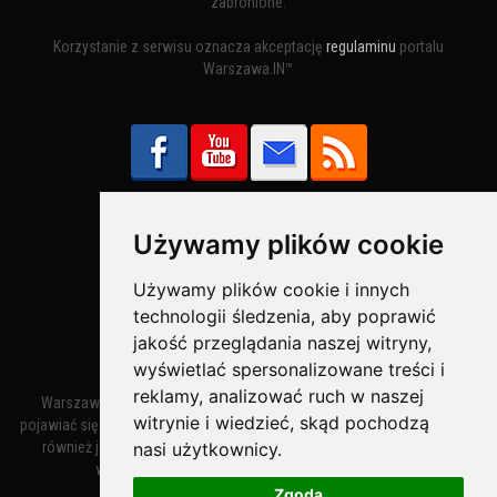
zabronione.
Korzystanie z serwisu oznacza akceptację
regulaminu
portalu
Warszawa.IN™
Używamy plików cookie
Bezpieczne Płatności obsługuje:
Używamy plików cookie i innych
technologii śledzenia, aby poprawić
jakość przeglądania naszej witryny,
wyświetlać spersonalizowane treści i
reklamy, analizować ruch w naszej
Warszawa – miasto stołeczne Warszawa. Nazwa miasta zaczęła
witrynie i wiedzieć, skąd pochodzą
pojawiać się w dokumentach w XIV wieku jako Warszewa, a od XV wieku
nasi użytkownicy.
również jako Warszowa. Zmiana nazwy na Warszawa w XV wieku
wynikała z mazowieckiej wymowy dialektycznej.
Zgoda