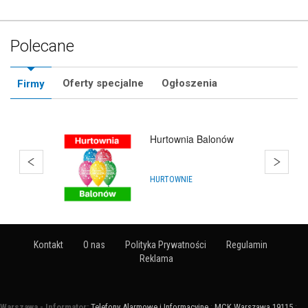
Polecane
Oferty specjalne
Ogłoszenia
Firmy
Hurtownia Balonów
HURTOWNIE
Kontakt
O nas
Polityka Prywatności
Regulamin
Reklama
Warszawa - Informator:
Telefony Alarmowe i Informacyjne
:
MCK Warszawa 19115
: