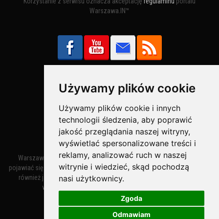
Korzystanie z serwisu oznacza akceptację
regulaminu
portalu
Warszawa.IN™
Używamy plików cookie
Bezpieczne Płatności obsługuje:
Używamy plików cookie i innych
technologii śledzenia, aby poprawić
jakość przeglądania naszej witryny,
wyświetlać spersonalizowane treści i
reklamy, analizować ruch w naszej
Warszawa – miasto stołeczne Warszawa. Nazwa miasta zaczęła
witrynie i wiedzieć, skąd pochodzą
pojawiać się w dokumentach w XIV wieku jako Warszewa, a od XV wieku
nasi użytkownicy.
również jako Warszowa. Zmiana nazwy na Warszawa w XV wieku
wynikała z mazowieckiej wymowy dialektycznej.
Zgoda
Odmawiam