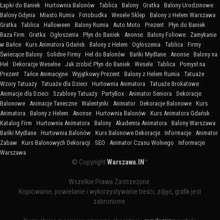
Łapki do Baniek
:
Hurtownia Balonów
:
Tablica
:
Balony
:
Gratka
:
Balony Urodzinowe
:
Balony Gdynia
:
Miasto Rumia
:
Fotobudka
:
Wesele Sklep
:
Balony z Helem Warszawa
:
Gratka
:
Tablica
:
Halloween
:
Balony Rumia
:
Auto Moto
:
Prezent
:
Płyn do Baniek
:
Baza Firm
:
Gratka
:
Ogłoszenia
:
Płyn do Baniek
:
Anonse
:
Balony Foliowe
:
Zamykanie
w Bańce
:
Kurs Animatora Gdańsk
:
Balony z Helem
:
Ogłoszenia
:
Tablica
:
Firmy
:
Świecące Balony
:
Solidne Firmy
:
Hel do Balonów
:
Bańki Mydlane
:
Anonse
:
Balony na
Hel
:
Dekoracje Weselne
:
Jak zrobić Płyn do Baniek
:
Wesele
:
Tablica
:
Pomysł na
Prezent
:
Tańce Animacyjne
:
Wyjątkowy Prezent
:
Balony z Helem Rumia
:
Tatuaże
:
Wzory Tatuaży
:
Tatuaże dla Dzieci
:
Hurtownia Animatora
:
Tatuaże Brokatowe
:
Animacje dla Dzieci
:
Szablony Tatuaży
:
PartyBox
:
Animator Seniora
:
Dekoracje
Balonowe
:
Animacje Taneczne
:
Walentynki
:
Animator
:
Dekoracje Balonowe
:
Kurs
Animatora
:
Balony z Helem
:
Anonse
:
Hurtownia Balonów
:
Kurs Animatora Gdańsk
:
Katalog Firm
:
Hurtownia Animatora
:
Balony
:
Akademia Animatora
:
Balony Warszawa
:
Bańki Mydlane
:
Hurtownia Balonów
:
Kurs Balonowe Dekoracje
:
Informacje
:
Animator
Zabaw
:
Kurs Balonowych Dekoracji
:
SEO
:
Animator Czasu Wolnego
:
Informacje
Warszawa
© Copyright
Warszawa.IN
™
Wszelkie Prawa Zastrzeżone.
Kopiowanie, powielanie i wykorzystywanie treści, zdjęć, grafik jest
zabronione.