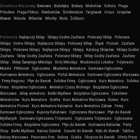
Dzielnice Warszawy:
Bemowo
:
Białołęka
:
Bielany
:
Mokotów
:
Ochota
:
Praga-
Południe
:
Praga-Północ
:
Rembertów
:
Śródmieście
:
Targówek
:
Ursus
:
Ursynów
:
Wawer
:
Wesoła
:
Wilanów
:
Włochy
:
Wola
:
Żoliborz
Partnerzy:
Najlepszy Sklep
:
Sklepy Godne Zaufania
:
Polecany Sklep
:
Polecane
Sklepy
:
Dobre Sklepy
:
Najlepsze Sklepy
:
Polecany Sklep
:
Śląsk
:
Poznań
:
Zaufane
Sklepy
:
Polecane Sklepy
:
Najlepsze Sklepy
:
Sklepy
:
Katalog Sklepów
:
Sklepy Godne
Zaufania
:
Sklep Godny Zaufania
:
Polecane Sklepy
:
Sklep Godny Zaufania
:
Zaufany
Sklep
:
Sklep Świętego Mikołaja
:
Strój Mikołaja
:
Wiadomości Lokalne
:
Trójmiasto
:
Miasto
:
PINternet
:
Ogłoszenia
:
Akademia Animatora
:
Darmowe Ogłoszenia
:
Hurtownia Animatora
:
Ogłoszenia
:
Portal Animatora
:
Darmowe Ogłoszenia Warszawa
:
Firmy Regionu
:
Płyn do Baniek
:
Solidne Firmy
:
Ogłoszenia
:
Kurs Animatora
:
Solidna
Firma
:
Bezpłatne Ogłoszenia
:
Animator Czasu Wolnego
:
Bezpłatne Ogłoszenia
Warszawa
:
sklep animatora
:
Bańki Mydlane
:
Bezpłatne Ogłoszenia
:
Szkolenie
Animatorów
:
Kurs Animatora
:
Gratka
:
Kurs Animatora Warszawa
:
Rumia
:
Kurs
Animatora Poznań
:
Kurs Animatora Katowice
:
Kurs Animatora Zabaw
:
Firmy
:
Darmowe Ogłoszenia
:
Kupony Rabatowe
:
Ogłoszenia Warszawa
:
Płyn do Baniek
Mydlanych
:
Darmowe Ogłoszenia Trójmiasto
:
Ogłoszenia Trójmiasto
:
Ogłoszenia
:
Solidne Firmy
:
Bezpłatne Ogłoszenia
:
Płyn do Baniek
:
Hurtownia Balonów
:
Party
Shop
:
Bańki Mydlane
:
Balony Gdańsk
:
Sznurki do Baniek
:
Kijki do Baniek
:
Tablica
:
Balony Warszawa
:
Panorama Firm
:
Balony
:
Gratka
:
Obręcze do Baniek
:
Oferty Pracy
: