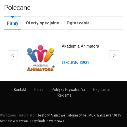
Polecane
Oferty specjalne
Ogłoszenia
Firmy
Akademia Animatora
SZKOLENIA I KURSY
Kontakt
O nas
Polityka Prywatności
Regulamin
Reklama
Warszawa - Informator:
Telefony Alarmowe i Informacyjne
:
MCK Warszawa 19115
:
Szpitale Warszawa
:
Przychodnie Warszawa