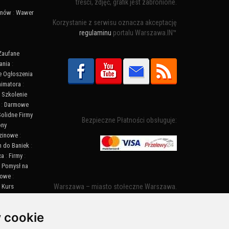
treści, zdjęć, grafik jest zabronione.
ynów
:
Wawer
Korzystanie z serwisu oznacza akceptację
regulaminu
portalu Warszawa.IN™
Zaufane
ania
:
 Ogłoszenia
nimatora
:
:
Szkolenie
:
Darmowe
Solidne Firmy
Bezpieczne Płatności obsługuje:
ony
zinowe
:
n do Baniek
:
ca
:
Firmy
:
:
Pomysł na
towe
:
:
Kurs
Warszawa – miasto stołeczne Warszawa.
ny Warszawa
Nazwa miasta zaczęła pojawiać się w
:
Informacje
dokumentach w XIV wieku jako Warszewa, a
 cookie
od XV wieku również jako Warszowa. Zmiana
nazwy na Warszawa w XV wieku wynikała z