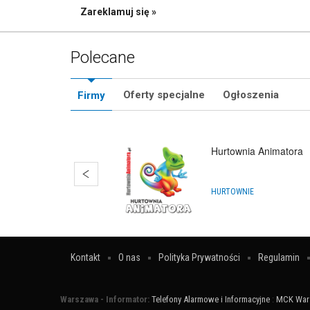
Zareklamuj się »
Polecane
Oferty specjalne
Ogłoszenia
Firmy
Hurtownia Animatora
HURTOWNIE
Kontakt
O nas
Polityka Prywatności
Regulamin
Warszawa - Informator:
Telefony Alarmowe i Informacyjne
:
MCK War