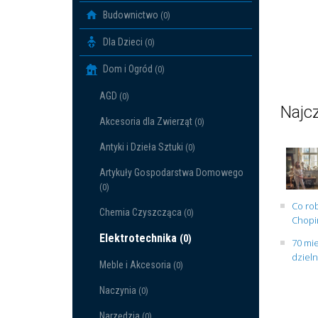
Budownictwo
(0)
Dla Dzieci
(0)
Dom i Ogród
(0)
AGD
(0)
Najcz
Akcesoria dla Zwierząt
(0)
Antyki i Dzieła Sztuki
(0)
Artykuły Gospodarstwa Domowego
(0)
Co rob
Chemia Czyszcząca
(0)
Chopin
Elektrotechnika
(0)
70 mie
dziel
Meble i Akcesoria
(0)
Naczynia
(0)
Narzędzia
(0)