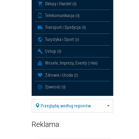
Sklepy i Handel
(0)
Telekomunikacja
(0)
Transport i Spedycja
(0)
Turystyka i Sport
(3)
Usługi
(0)
Wesele, Imprezy, Eventy
(1966)
Zdrowie i Uroda
(2)
Żywność
(0)
Przeglądaj według regionów
Reklama