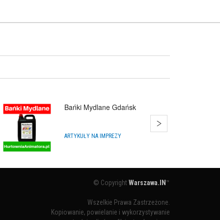
Bańki Mydlane Gdańsk
ARTYKUŁY NA IMPREZY
© Copyright
Warszawa.IN
™
Wszelkie Prawa Zastrzeżone.
Kopiowanie, powielanie i wykorzystywanie