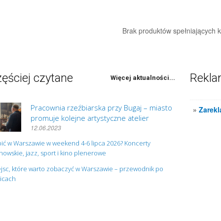
Brak produktów spełniających kr
ęściej czytane
Rekl
Więcej aktualności...
Pracownia rzeźbiarska przy Bugaj – miasto
»
Zarekl
promuje kolejne artystyczne atelier
12.06.2023
ić w Warszawie w weekend 4-6 lipca 2026? Koncerty
owskie, jazz, sport i kino plenerowe
jsc, które warto zobaczyć w Warszawie – przewodnik po
nicach