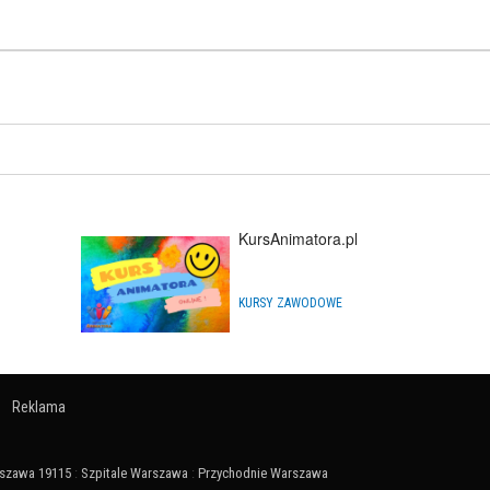
KursAnimatora.pl
KURSY ZAWODOWE
Reklama
szawa 19115
:
Szpitale Warszawa
:
Przychodnie Warszawa