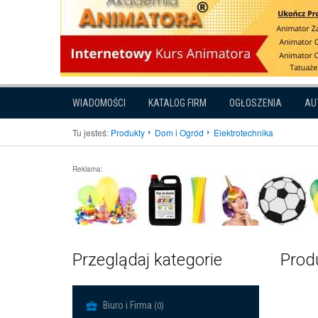
WIADOMOŚCI
KATALOG FIRM
OGŁOSZENIA
AU
Tu jesteś:
Produkty
Dom i Ogród
Elektrotechnika
Reklama:
Przeglądaj kategorie
Produ
Biuro i Firma
(0)