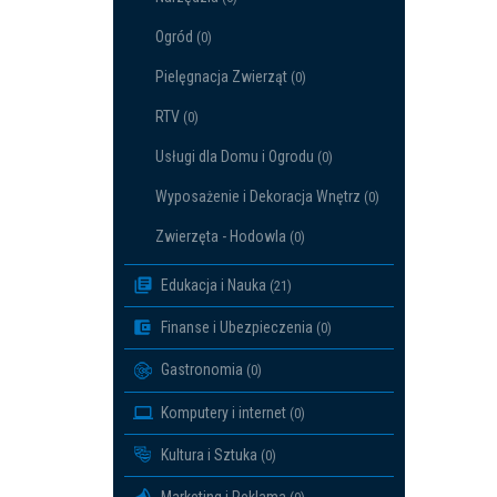
Ogród
(0)
Pielęgnacja Zwierząt
(0)
RTV
(0)
Usługi dla Domu i Ogrodu
(0)
Wyposażenie i Dekoracja Wnętrz
(0)
Zwierzęta - Hodowla
(0)
Edukacja i Nauka
(21)
Finanse i Ubezpieczenia
(0)
Gastronomia
(0)
Komputery i internet
(0)
Kultura i Sztuka
(0)