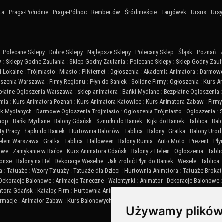
ta
:
Praga-Południe
:
Praga-Północ
:
Rembertów
:
Śródmieście
:
Targówek
:
Ursus
:
Urs
:
Polecane Sklepy
:
Dobre Sklepy
:
Najlepsze Sklepy
:
Polecany Sklep
:
Śląsk
:
Poznań
:
w
:
Sklepy Godne Zaufania
:
Sklep Godny Zaufania
:
Polecane Sklepy
:
Sklep Godny Zauf
 Lokalne
:
Trójmiasto
:
Miasto
:
PINternet
:
Ogłoszenia
:
Akademia Animatora
:
Darmowe
szenia Warszawa
:
Firmy Regionu
:
Płyn do Baniek
:
Solidne Firmy
:
Ogłoszenia
:
Kurs A
płatne Ogłoszenia Warszawa
:
sklep animatora
:
Bańki Mydlane
:
Bezpłatne Ogłoszenia
mia
:
Kurs Animatora Poznań
:
Kurs Animatora Katowice
:
Kurs Animatora Zabaw
:
Firmy
ek Mydlanych
:
Darmowe Ogłoszenia Trójmiasto
:
Ogłoszenia Trójmiasto
:
Ogłoszenia
:
Shop
:
Bańki Mydlane
:
Balony Gdańsk
:
Sznurki do Baniek
:
Kijki do Baniek
:
Tablica
:
Bal
ty Pracy
:
Łapki do Baniek
:
Hurtownia Balonów
:
Tablica
:
Balony
:
Gratka
:
Balony Urod
Helem Warszawa
:
Gratka
:
Tablica
:
Halloween
:
Balony Rumia
:
Auto Moto
:
Prezent
:
Pły
iowe
:
Zamykanie w Bańce
:
Kurs Animatora Gdańsk
:
Balony z Helem
:
Ogłoszenia
:
Tabli
onse
:
Balony na Hel
:
Dekoracje Weselne
:
Jak zrobić Płyn do Baniek
:
Wesele
:
Tablica
a
:
Tatuaże
:
Wzory Tatuaży
:
Tatuaże dla Dzieci
:
Hurtownia Animatora
:
Tatuaże Broka
Dekoracje Balonowe
:
Animacje Taneczne
:
Walentynki
:
Animator
:
Dekoracje Balonowe
atora Gdańsk
:
Katalog Firm
:
Hurtownia Animatora
:
Balony
:
Akademia Animatora
:
Balo
ormacje
:
Animator Zabaw
:
Kurs Balonowych Dekoracji
:
SEO
:
Animator Czasu Wolnego
Używamy plików