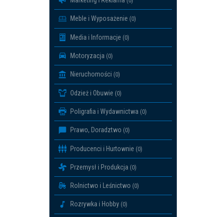
Marketing i Reklama
(0)
Meble i Wyposażenie
(0)
Media i Informacje
(0)
Motoryzacja
(0)
Nieruchomości
(0)
Odzież i Obuwie
(0)
Poligrafia i Wydawnictwa
(0)
Prawo, Doradztwo
(0)
Producenci i Hurtownie
(0)
Przemysł i Produkcja
(0)
Rolnictwo i Leśnictwo
(0)
Rozrywka i Hobby
(0)