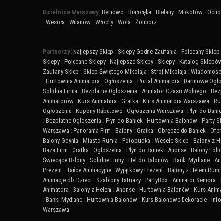
Dzielnice Warszawy:
Bemowo
:
Białołęka
:
Bielany
:
Mokotów
:
Ocho
:
Wesoła
:
Wilanów
:
Włochy
:
Wola
:
Żoliborz
Partnerzy:
Najlepszy Sklep
:
Sklepy Godne Zaufania
:
Polecany Sklep
Sklepy
:
Polecane Sklepy
:
Najlepsze Sklepy
:
Sklepy
:
Katalog Sklepó
Zaufany Sklep
:
Sklep Świętego Mikołaja
:
Strój Mikołaja
:
Wiadomości
:
Hurtownia Animatora
:
Ogłoszenia
:
Portal Animatora
:
Darmowe Ogło
Solidna Firma
:
Bezpłatne Ogłoszenia
:
Animator Czasu Wolnego
:
Bez
Animatorów
:
Kurs Animatora
:
Gratka
:
Kurs Animatora Warszawa
:
Ru
Ogłoszenia
:
Kupony Rabatowe
:
Ogłoszenia Warszawa
:
Płyn do Bani
:
Bezpłatne Ogłoszenia
:
Płyn do Baniek
:
Hurtownia Balonów
:
Party 
Warszawa
:
Panorama Firm
:
Balony
:
Gratka
:
Obręcze do Baniek
:
Ofer
Balony Gdynia
:
Miasto Rumia
:
Fotobudka
:
Wesele Sklep
:
Balony z 
Baza Firm
:
Gratka
:
Ogłoszenia
:
Płyn do Baniek
:
Anonse
:
Balony Fol
Świecące Balony
:
Solidne Firmy
:
Hel do Balonów
:
Bańki Mydlane
:
An
Prezent
:
Tańce Animacyjne
:
Wyjątkowy Prezent
:
Balony z Helem Rumi
Animacje dla Dzieci
:
Szablony Tatuaży
:
PartyBox
:
Animator Seniora
:
Animatora
:
Balony z Helem
:
Anonse
:
Hurtownia Balonów
:
Kurs Anim
:
Bańki Mydlane
:
Hurtownia Balonów
:
Kurs Balonowe Dekoracje
:
Inf
Warszawa