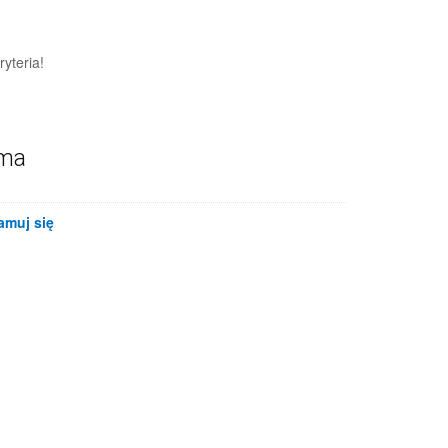
yteria!
ama
amuj się