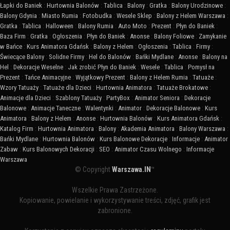
Łapki do Baniek
:
Hurtownia Balonów
:
Tablica
:
Balony
:
Gratka
:
Balony Urodzinowe
:
Balony Gdynia
:
Miasto Rumia
:
Fotobudka
:
Wesele Sklep
:
Balony z Helem Warszawa
:
Gratka
:
Tablica
:
Halloween
:
Balony Rumia
:
Auto Moto
:
Prezent
:
Płyn do Baniek
:
Baza Firm
:
Gratka
:
Ogłoszenia
:
Płyn do Baniek
:
Anonse
:
Balony Foliowe
:
Zamykanie
w Bańce
:
Kurs Animatora Gdańsk
:
Balony z Helem
:
Ogłoszenia
:
Tablica
:
Firmy
:
Świecące Balony
:
Solidne Firmy
:
Hel do Balonów
:
Bańki Mydlane
:
Anonse
:
Balony na
Hel
:
Dekoracje Weselne
:
Jak zrobić Płyn do Baniek
:
Wesele
:
Tablica
:
Pomysł na
Prezent
:
Tańce Animacyjne
:
Wyjątkowy Prezent
:
Balony z Helem Rumia
:
Tatuaże
:
Wzory Tatuaży
:
Tatuaże dla Dzieci
:
Hurtownia Animatora
:
Tatuaże Brokatowe
:
Animacje dla Dzieci
:
Szablony Tatuaży
:
PartyBox
:
Animator Seniora
:
Dekoracje
Balonowe
:
Animacje Taneczne
:
Walentynki
:
Animator
:
Dekoracje Balonowe
:
Kurs
Animatora
:
Balony z Helem
:
Anonse
:
Hurtownia Balonów
:
Kurs Animatora Gdańsk
:
Katalog Firm
:
Hurtownia Animatora
:
Balony
:
Akademia Animatora
:
Balony Warszawa
:
Bańki Mydlane
:
Hurtownia Balonów
:
Kurs Balonowe Dekoracje
:
Informacje
:
Animator
Zabaw
:
Kurs Balonowych Dekoracji
:
SEO
:
Animator Czasu Wolnego
:
Informacje
Warszawa
© Copyright
Warszawa.IN
™
Wszelkie Prawa Zastrzeżone.
Kopiowanie, powielanie i wykorzystywanie treści, zdjęć, grafik jest
zabronione.