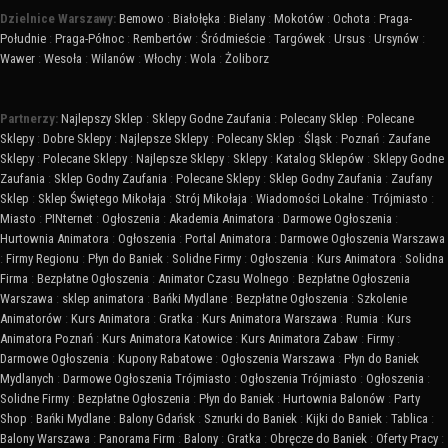
Dzielnice Warszawy:
Bemowo
:
Białołęka
:
Bielany
:
Mokotów
:
Ochota
:
Praga-
Południe
:
Praga-Północ
:
Rembertów
:
Śródmieście
:
Targówek
:
Ursus
:
Ursynów
:
Wawer
:
Wesoła
:
Wilanów
:
Włochy
:
Wola
:
Żoliborz
Partnerzy:
Najlepszy Sklep
:
Sklepy Godne Zaufania
:
Polecany Sklep
:
Polecane
Sklepy
:
Dobre Sklepy
:
Najlepsze Sklepy
:
Polecany Sklep
:
Śląsk
:
Poznań
:
Zaufane
Sklepy
:
Polecane Sklepy
:
Najlepsze Sklepy
:
Sklepy
:
Katalog Sklepów
:
Sklepy Godne
Zaufania
:
Sklep Godny Zaufania
:
Polecane Sklepy
:
Sklep Godny Zaufania
:
Zaufany
Sklep
:
Sklep Świętego Mikołaja
:
Strój Mikołaja
:
Wiadomości Lokalne
:
Trójmiasto
:
Miasto
:
PINternet
:
Ogłoszenia
:
Akademia Animatora
:
Darmowe Ogłoszenia
:
Hurtownia Animatora
:
Ogłoszenia
:
Portal Animatora
:
Darmowe Ogłoszenia Warszawa
:
Firmy Regionu
:
Płyn do Baniek
:
Solidne Firmy
:
Ogłoszenia
:
Kurs Animatora
:
Solidna
Firma
:
Bezpłatne Ogłoszenia
:
Animator Czasu Wolnego
:
Bezpłatne Ogłoszenia
Warszawa
:
sklep animatora
:
Bańki Mydlane
:
Bezpłatne Ogłoszenia
:
Szkolenie
Animatorów
:
Kurs Animatora
:
Gratka
:
Kurs Animatora Warszawa
:
Rumia
:
Kurs
Animatora Poznań
:
Kurs Animatora Katowice
:
Kurs Animatora Zabaw
:
Firmy
:
Darmowe Ogłoszenia
:
Kupony Rabatowe
:
Ogłoszenia Warszawa
:
Płyn do Baniek
Mydlanych
:
Darmowe Ogłoszenia Trójmiasto
:
Ogłoszenia Trójmiasto
:
Ogłoszenia
:
Solidne Firmy
:
Bezpłatne Ogłoszenia
:
Płyn do Baniek
:
Hurtownia Balonów
:
Party
Shop
:
Bańki Mydlane
:
Balony Gdańsk
:
Sznurki do Baniek
:
Kijki do Baniek
:
Tablica
:
Balony Warszawa
:
Panorama Firm
:
Balony
:
Gratka
:
Obręcze do Baniek
:
Oferty Pracy
: