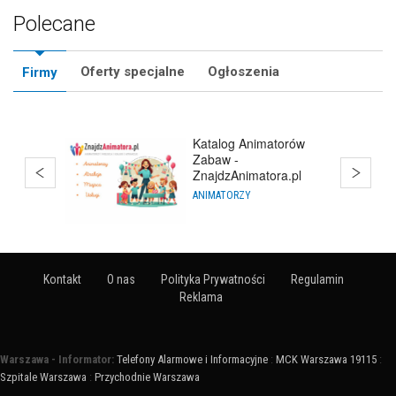
Polecane
Oferty specjalne
Ogłoszenia
Firmy
Katalog Animatorów
Zabaw -
ZnajdzAnimatora.pl
ANIMATORZY
Kontakt
O nas
Polityka Prywatności
Regulamin
Reklama
Warszawa - Informator:
Telefony Alarmowe i Informacyjne
:
MCK Warszawa 19115
:
Szpitale Warszawa
:
Przychodnie Warszawa